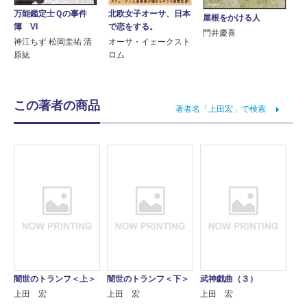
万能鑑定士Ｑの事件
北欧女子オーサ、日本
屋根をかける人
簿 VI
で恋をする。
門井慶喜
神江ちず 松岡圭祐 清
オーサ・イェークスト
原紘
ロム
この著者の商品
著者名「上田宏」で検索
闇世のトランフ＜上＞
闇世のトランフ＜下＞
武神戯曲（３）
上田 宏
上田 宏
上田 宏