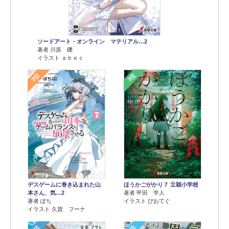
ソードアート・オンライン マテリアル…2
著者 川原 礫
イラスト ａｂｅｃ
2位
3位
デスゲームに巻き込まれた山
ほうかごがかり７ 立穎小学校
本さん、気…2
著者 甲田 学人
著者 ぽち
イラスト ぴおてぐ
イラスト 久賀 フーナ
4位
5位