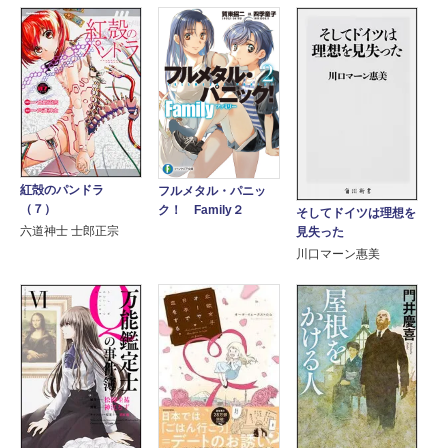
紅殻のパンドラ
フルメタル・パニッ
（７）
ク！ Family２
そしてドイツは理想を
六道神士 士郎正宗
見失った
川口マーン惠美