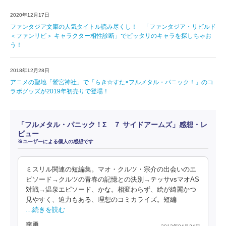
2020年12月17日
ファンタジア文庫の人気タイトル読み尽くし！ 「ファンタジア・リビルド
＜ファンリビ＞ キャラクター相性診断」でピッタリのキャラを探しちゃお
う！
2018年12月28日
アニメの聖地「鷲宮神社」で「らき☆すた×フルメタル・パニック！」のコ
ラボグッズが2019年初売りで登場！
「フルメタル・パニック！Σ ７ サイドアームズ」感想・レ
ビュー
※ユーザーによる個人の感想です
ミスリル関連の短編集。マオ・クルツ・宗介の出会いのエ
ピソード→クルツの青春の記憶との決別→テッサvsマオAS
対戦→温泉エピソード、かな。相変わらず、絵が綺麗かつ
見やすく、迫力もある、理想のコミカライズ。短編
…続きを読む
李勇