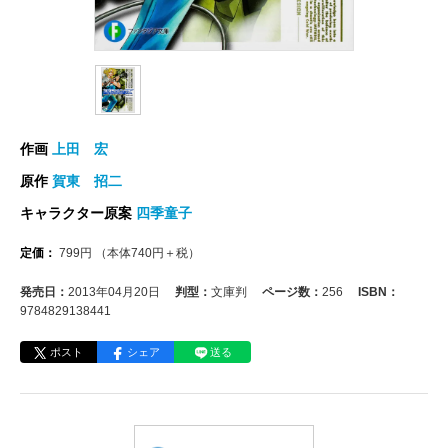
作画
上田 宏
原作
賀東 招二
キャラクター原案
四季童子
定価：
799
円
（本体
740
円＋税）
発売日：
2013年04月20日
判型：
文庫判
ページ数：
256
ISBN：
9784829138441
ポスト
シェア
送る