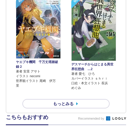
ヤエブキ機関 千万丈塔踏破
デスマーチからはじまる異世
録２
界狂想曲 …2
著者 安里 アサト
著者 愛七 ひろ
イラスト necomi
カバーイラスト ｓｈｒｉ
世界観イラスト 尾崎 伊万
口絵・本文イラスト 長浜
里
めぐみ
もっとみる
こちらもおすすめ
Recommended by