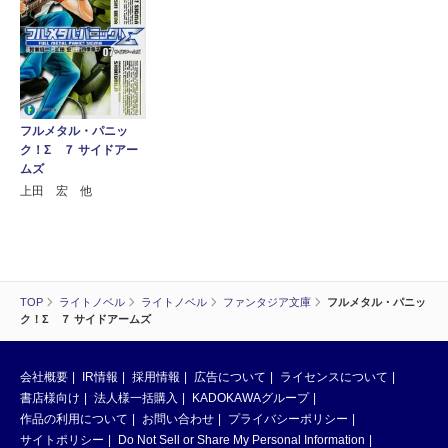
フルメタル・パニッ
ク！Σ ７ サイドアー
ムズ
上田 宏 他
TOP
ライトノベル
ライトノベル
ファンタジア文庫
フルメタル・パニッ
ク！Σ ７ サイドアームズ
会社概要
IR情報
採用情報
広告について
ライセンスについて
書店様向け
法人様一括購入
KADOKAWAグループ
作品の利用について
お問い合わせ
プライバシーポリシー
サイトポリシー
Do Not Sell or Share My Personal Information