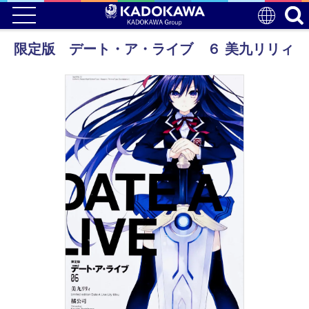
限定版 デート・ア・ライブ ６ 美九リリィ