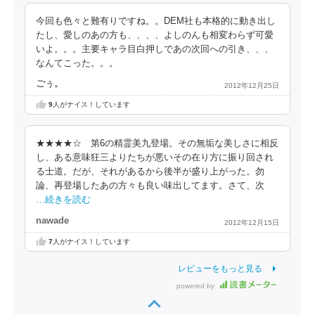
今回も色々と難有りですね。。DEM社も本格的に動き出し
たし、愛しのあの方も、、、、よしのんも相変わらず可愛
いよ。。。主要キャラ目白押しであの次回への引き、、、
なんてこった。。。
ごぅ。
2012年12月25日
9
人がナイス！しています
★★★★☆ 第6の精霊美九登場。その無垢な美しさに相反
し、ある意味狂三よりたちが悪いその在り方に振り回され
る士道。だが、それがあるから後半が盛り上がった。勿
論、再登場したあの方々も良い味出してます。さて、次
…続きを読む
nawade
2012年12月15日
7
人がナイス！しています
レビューをもっと見る
powered by