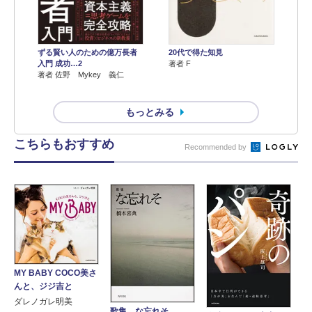
ずる賢い人のための億万長者
20代で得た知見
入門 成功…2
著者 F
著者 佐野 Mykey 義仁
もっとみる
こちらもおすすめ
Recommended by
MY BABY COCO美さ
んと、ジジ吉と
ダレノガレ明美
歌集 な忘れそ