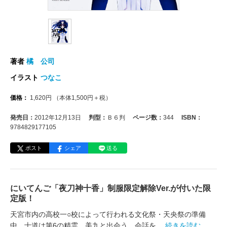
著者
橘 公司
イラスト
つなこ
価格：
1,620
円
（本体
1,500
円＋税）
発売日：
2012年12月13日
判型：
Ｂ６判
ページ数：
344
ISBN：
9784829177105
ポスト
シェア
送る
にいてんご「夜刀神十香」制服限定解除Ver.が付いた限
定版！
天宮市内の高校一○校によって行われる文化祭・天央祭の準備
中、士道は第6の精霊、美九と出会う。会話を
…続きを読む