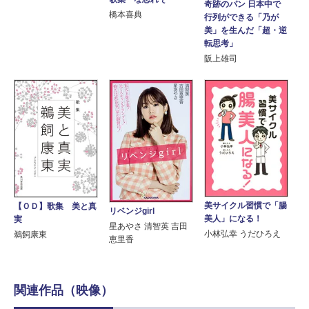
奇跡のパン 日本中で
橋本喜典
行列ができる「乃が
美」を生んだ「超・逆
転思考」
阪上雄司
美サイクル習慣で「腸
【ＯＤ】歌集 美と真
リベンジgirl
美人」になる！
実
星あやさ 清智英 吉田
小林弘幸 うだひろえ
鵜飼康東
恵里香
関連作品（映像）