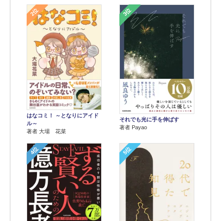
2位
3位
はなコミ！ ～となりにアイド
それでも光に手を伸ばす
ル～
著者 Payao
著者 大場 花菜
4位
5位