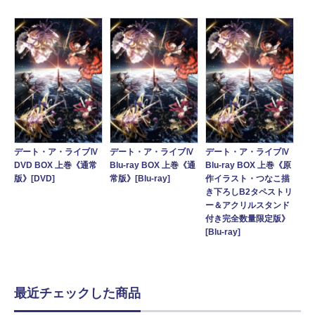
デート・ア・ライブⅣ
デート・ア・ライブⅣ
デート・ア・ライブⅣ
DVD BOX 上巻《通常
Blu-ray BOX 上巻《通
Blu-ray BOX 上巻《原
版》[DVD]
常版》[Blu-ray]
作イラスト・つなこ描
き下ろしB2タペストリ
ー＆アクリルスタンド
付き完全数量限定版》
[Blu-ray]
最近チェックした商品