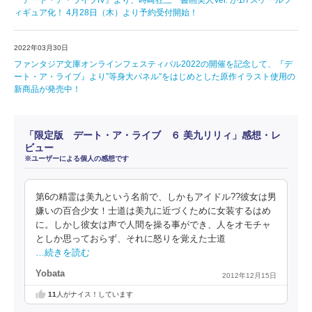
『デート・ア・ライブIV』より、時崎狂三 書画美人Ver. が1/7スケールフ
ィギュア化！ 4月28日（木）より予約受付開始！
2022年03月30日
ファンタジア文庫オンラインフェスティバル2022の開催を記念して、『デ
ート・ア・ライブ』より”等身大パネル”をはじめとした原作イラスト使用の
新商品が発売中！
「限定版 デート・ア・ライブ ６ 美九リリィ」感想・レ
ビュー
※ユーザーによる個人の感想です
第6の精霊は美九という名前で、しかもアイドル??彼女は男
嫌いの百合少女！士道は美九に近づくために女装するはめ
に。しかし彼女は声で人間を操る事ができ、人をオモチャ
としか思っておらず、それに怒りを覚えた士道
…続きを読む
Yobata
2012年12月15日
11
人がナイス！しています