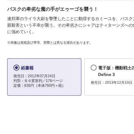
バスクの卑劣な魔の手がエゥーゴを襲う！
連邦軍のライラ大尉を撃墜したことに動揺するカミーユを、バスク
親殺害という不幸が襲う。その卑劣さにシャアはティターンズへの
に強めていく。
※画像は表紙及び帯等、実際とは異なる場合があります。
紙書籍
電子版：機動戦士
Define 3
発売日：2012年07月24日
判型：Ｂ６変形判／178ページ
発売日：2013年12月10日
定価：836円（本体760円＋税）