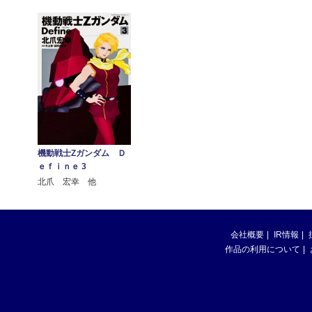
機動戦士Ζガンダム Ｄ
ｅｆｉｎｅ 3
北爪 宏幸 他
会社概要
IR情報
作品の利用について