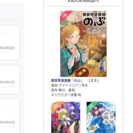
KADOKAWA調べ
1位
と思った
9年10月02日
異世界居酒屋「のぶ」 （２２）
6年03月27日
漫画 ヴァージニア二等兵
原作 蝉川 夏哉
キャラクター原案 転
2位
3位
までカプ
0年01月01日