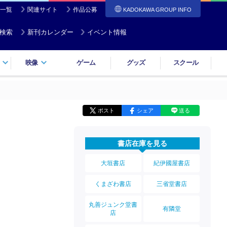
一覧
関連サイト
作品公募
KADOKAWA GROUP INFO
検索
新刊カレンダー
イベント情報
映像
ゲーム
グッズ
スクール
ポスト
シェア
送る
書店在庫を見る
大垣書店
紀伊國屋書店
くまざわ書店
三省堂書店
丸善ジュンク堂書
有隣堂
店