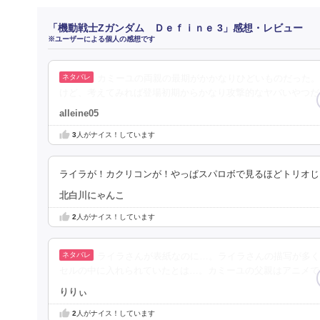
「機動戦士Ζガンダム Ｄｅｆｉｎｅ 3」感想・レビュー
※ユーザーによる個人の感想です
カミーユの両親の最期がかかなりひどいものだった。
けど、考えてみれば登場初期からかなり攻撃的なヤバいやつだ
alleine05
3
人がナイス！しています
ライラが！カクリコンが！やっぱスパロボで見るほどトリオじ
北白川にゃんこ
2
人がナイス！しています
ライラさんが表紙なのに…。ライラさんの描写が多く
セルの中に入れられていたとは…。カミーユの父親はアニメで
りりぃ
2
人がナイス！しています