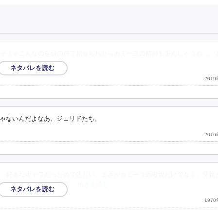
そりゃこんなのを目の前で見せられたらカミーユの精神も歪んじゃうわ……
ったっけ。
201
ゃないんだよなあ、ジェリドたち。
201
、好きなキャラだったので悲しい。まさかカミーユの母親だけでなく、父親
は散々だったので、最低
…続きを読む
197