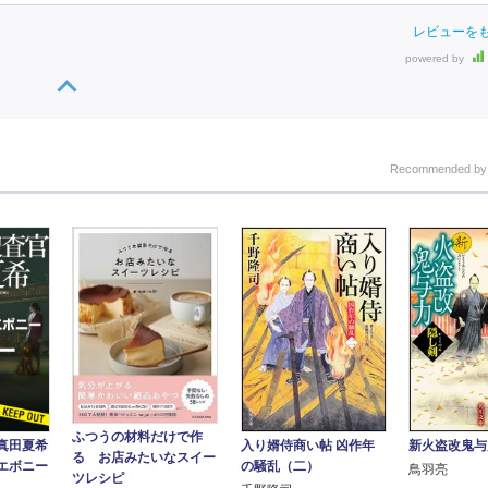
レビューを
powered by
Recommended b
ふつうの材料だけで作
入り婿侍商い帖 凶作年
新火盗改鬼与
真田夏希
る お店みたいなスイー
の騒乱（二）
エボニー
鳥羽亮
ツレシピ