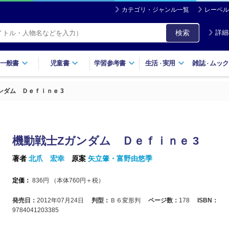
カテゴリ・ジャンル一覧
レーベル
検索
詳細
一般書
児童書
学習参考書
生活
実用
雑誌
ムック
・
・
ンダム Ｄｅｆｉｎｅ 3
機動戦士Ζガンダム Ｄｅｆｉｎｅ 3
著者
北爪 宏幸
原案
矢立肇・富野由悠季
定価：
836
円 （本体
760
円＋税）
発売日：
2012年07月24日
判型：
Ｂ６変形判
ページ数：
178
ISBN：
9784041203385