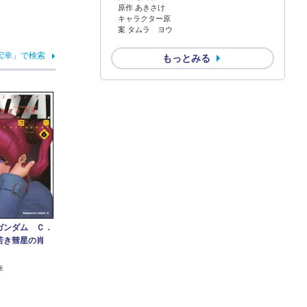
原作 あきさけ
キャラクター原
案 タムラ ヨウ
宏幸」で検索
もっとみる
ガンダム Ｃ．
若き彗星の肖
）
幸