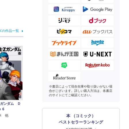
ズの作品一覧
※書店によって現在在庫や取り扱いがない場
合がございます。詳しい購入方法は、各書店
のサイトにてご確認ください。
Ζガンダム Ｄ
 6
本 （コミック）
幸 他
ベストセラーランキング