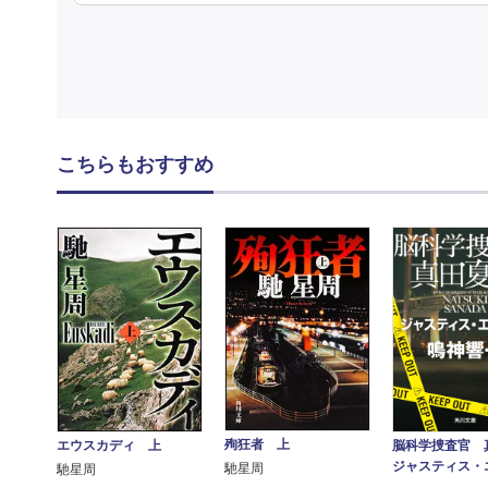
こちらもおすすめ
殉狂者 上
エウスカディ 上
脳科学捜査官 
ジャスティス・
馳星周
馳星周