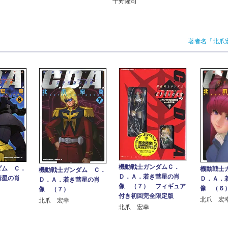
千野隆司
著者名「北爪
機動戦士ガンダムＣ．
ダム Ｃ．
機動戦士
機動戦士ガンダム Ｃ．
Ｄ．Ａ．若き彗星の肖
彗星の肖
Ｄ．Ａ．
Ｄ．Ａ．若き彗星の肖
像 （７） フィギュア
像 （６
像 （７）
付き初回完全限定版
北爪 宏
北爪 宏幸
北爪 宏幸