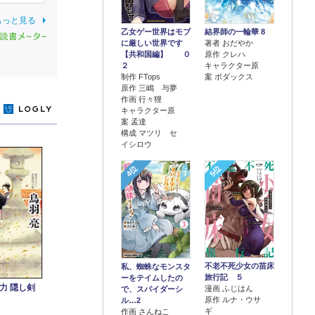
もっと見る
乙女ゲー世界はモブ
結界師の一輪華 8
に厳しい世界です
著者 おだやか
【共和国編】 ０
原作 クレハ
２
キャラクター原
制作 FTops
案 ボダックス
原作 三嶋 与夢
作画 行々狸
y
キャラクター原
案 孟達
構成 マツリ セ
イシロウ
4位
5位
不老不死少女の苗床
私、蜘蛛なモンスタ
旅行記 ５
ーをテイムしたの
力 隠し剣
漫画 ふじはん
で、スパイダーシ
原作 ルナ・ウサ
ル…2
ギ
作画 さんねこ