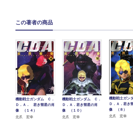
この著者の商品
機動戦士ガン
機動戦士ガンダム Ｃ．
機動戦士ガンダム Ｃ．
Ｄ．Ａ．若き
Ｄ．Ａ． 若き彗星の肖
Ｄ．Ａ．若き彗星の肖
像 （８）
像 （１４）
像 （１０）
北爪 宏幸
北爪 宏幸
北爪 宏幸