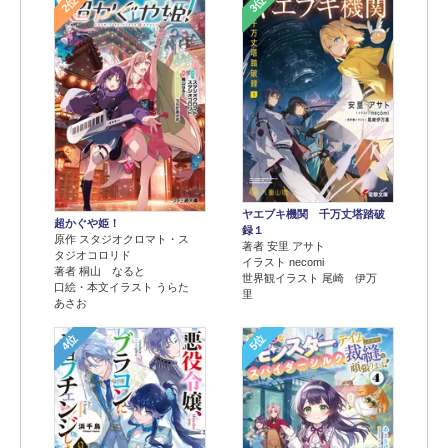
2位
3位
ヤエブキ機関 千万丈塔踏破
超かぐや姫！
録１
原作 スタジオクロマト・ス
著者 安里 アサト
タジオコロリド
イラスト necomi
著者 桐山 なると
世界観イラスト 尾崎 伊万
口絵・本文イラスト うらた
里
あさお
4位
5位