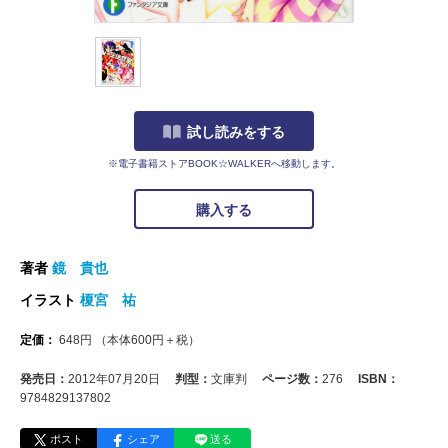
試し読みをする
※電子書籍ストアBOOK☆WALKERへ移動します。
購入する
著者
鏡 貴也
イラスト
榎宮 祐
定価：
648
円
（本体
600
円＋税）
発売日：
2012年07月20日
判型：
文庫判
ページ数：
276
ISBN：
9784829137802
ポスト
シェア
送る