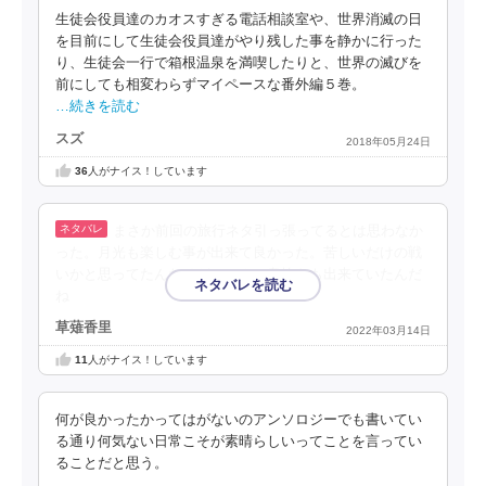
生徒会役員達のカオスすぎる電話相談室や、世界消滅の日
を目前にして生徒会役員達がやり残した事を静かに行った
り、生徒会一行で箱根温泉を満喫したりと、世界の滅びを
前にしても相変わらずマイペースな番外編５巻。
…続きを読む
スズ
2018年05月24日
36
人がナイス！しています
まさか前回の旅行ネタ引っ張ってるとは思わなか
った。月光も楽しむ事が出来て良かった。苦しいだけの戦
いかと思ってたんだけどちゃんと息抜きも出来ていたんだ
ね
草薙香里
2022年03月14日
11
人がナイス！しています
何が良かったかってはがないのアンソロジーでも書いてい
る通り何気ない日常こそが素晴らしいってことを言ってい
ることだと思う。