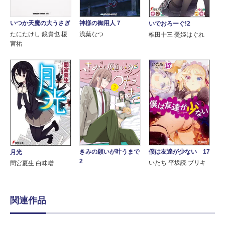
いつか天魔の大うさぎ
神様の御用人７
いでおろーぐ!2
たにたけし 鏡貴也 榎
浅葉なつ
椎田十三 憂姫はぐれ
宮祐
きみの願いが叶うまで
僕は友達が少ない 17
月光
2
いたち 平坂読 ブリキ
間宮夏生 白味噌
関連作品