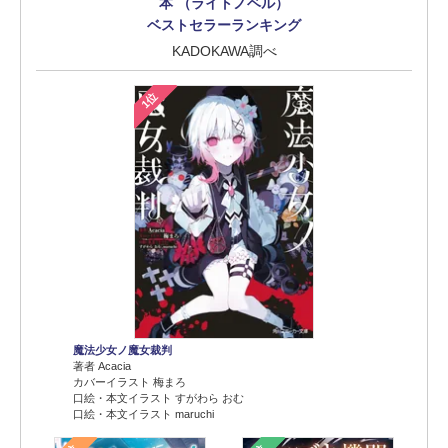
本 （ライトノベル）
ベストセラーランキング
KADOKAWA調べ
1位
魔法少女ノ魔女裁判
著者 Acacia
カバーイラスト 梅まろ
口絵・本文イラスト すがわら おむ
口絵・本文イラスト maruchi