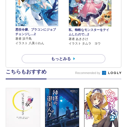
悪役令嬢、ブラコンにジョブ
私、蜘蛛なモンスターをテイ
チェンジし…2
ムしたので…2
著者 浜千鳥
著者 あきさけ
イラスト 八美☆わん
イラスト タムラ ヨウ
もっとみる
こちらもおすすめ
Recommended by