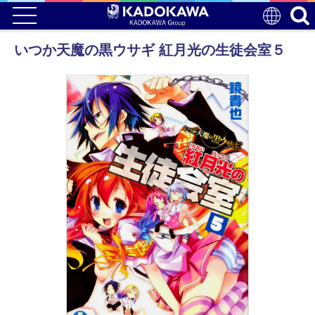
いつか天魔の黒ウサギ 紅月光の生徒会室５