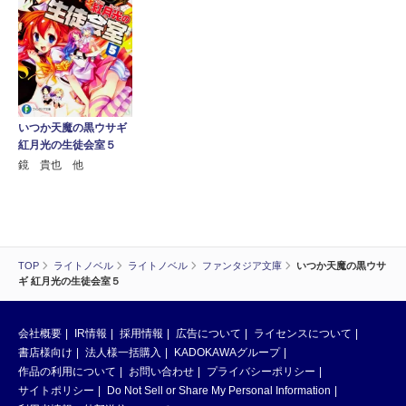
いつか天魔の黒ウサギ
紅月光の生徒会室５
鏡 貴也 他
TOP
ライトノベル
ライトノベル
ファンタジア文庫
いつか天魔の黒ウサ
ギ 紅月光の生徒会室５
会社概要
IR情報
採用情報
広告について
ライセンスについて
書店様向け
法人様一括購入
KADOKAWAグループ
作品の利用について
お問い合わせ
プライバシーポリシー
サイトポリシー
Do Not Sell or Share My Personal Information