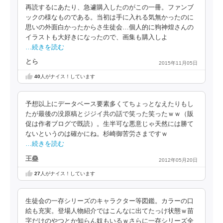
再読するにあたり、急遽購入したのがこの一冊。ファンブ
ックの様なものである。当初は手に入れる気無かったのに
思いの外面白かったからさ生徒会…個人的に狗神煌さんの
イラストも大好きになったので、画集も購入しよ
…続きを読む
とら
2015年11月05日
40
人がナイス！しています
予想以上にデータベース要素多くてちょっとなえたりもし
たが最後の没原稿とジジイ共の話で笑った笑ったｗｗ（販
促は作者ブログで既読）。生半可な悪意じゃ天然には勝て
ないというのは確かにね。杉崎御苦労さまですｗ
…続きを読む
王蠱
2012年05月20日
27
人がナイス！しています
生徒会の一存シリーズのキャラクター等図鑑。カラーの口
絵も充実。登場人物紹介ではこんなに出てたっけ状態ｗ苗
字だけのやつとか知らん奴もいるｗさらに一存シリーズ全