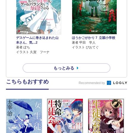
デスゲームに巻き込まれた山
ほうかごがかり７ 立穎小学校
本さん、気…2
著者 甲田 学人
著者 ぽち
イラスト ぴおてぐ
イラスト 久賀 フーナ
もっとみる
こちらもおすすめ
Recommended by