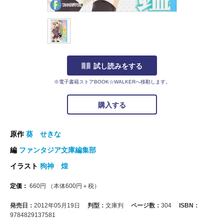
試し読みをする
※電子書籍ストアBOOK☆WALKERへ移動します。
購入する
原作
葵 せきな
編
ファンタジア文庫編集部
イラスト
狗神 煌
定価：
660
円
（本体
600
円＋税）
発売日：
2012年05月19日
判型：
文庫判
ページ数：
304
ISBN：
9784829137581