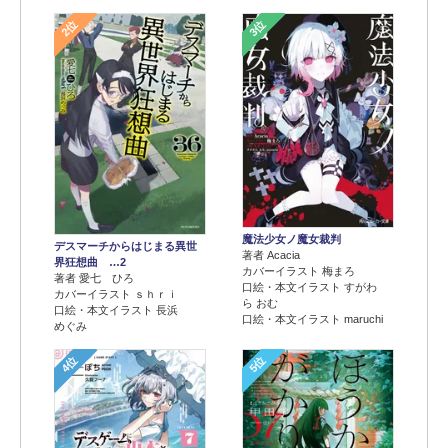
2位
3位
魔法少女ノ魔女裁判
デスマーチからはじまる異世
著者 Acacia
界狂想曲 …2
カバーイラスト 梅まろ
著者 愛七 ひろ
口絵・本文イラスト すがわ
カバーイラスト ｓｈｒｉ
ら おむ
口絵・本文イラスト 長浜
口絵・本文イラスト maruchi
めぐみ
4位
5位