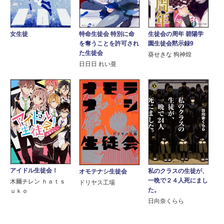
特命生徒会 特別に命
生徒会の周年 碧陽学
女生徒
を奪うことを許可され
園生徒会黙示録9
た生徒会
葵せきな 狗神煌
日日日 れい亜
アイドル生徒会！
私のクラスの生徒が、
オモテナシ生徒会
一晩で２４人死にまし
木爾チレン ｈａｔｓ
ドリヤス工場
た。
ｕｋｏ
日向奈くらら