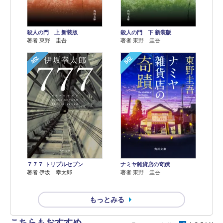
殺人の門 上 新装版
殺人の門 下 新装版
著者 東野 圭吾
著者 東野 圭吾
4位
5位
７７７ トリプルセブン
ナミヤ雑貨店の奇蹟
著者 伊坂 幸太郎
著者 東野 圭吾
もっとみる
こちらもおすすめ