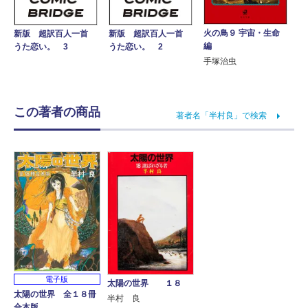
火の鳥９ 宇宙・生命
新版 超訳百人一首
新版 超訳百人一首
編
うた恋い。 3
うた恋い。 2
手塚治虫
この著者の商品
著者名「半村良」で検索
電子版
太陽の世界 １８
太陽の世界 全１８冊
半村 良
合本版