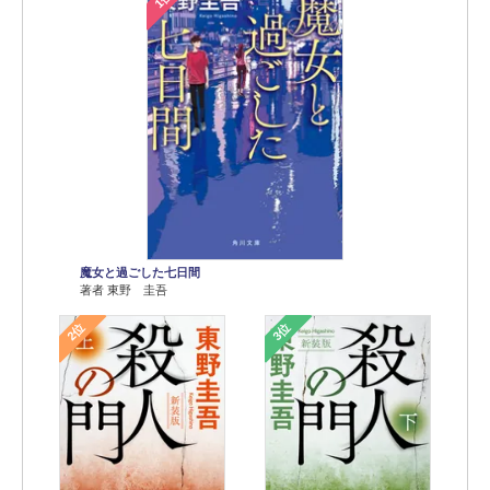
魔女と過ごした七日間
著者 東野 圭吾
2位
3位