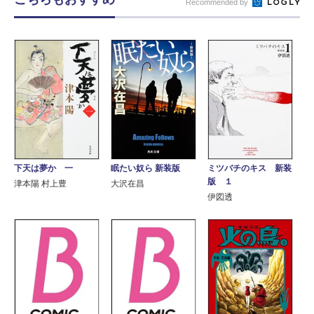
Recommended by
下天は夢か 一
眠たい奴ら 新装版
ミツバチのキス 新装
版 １
津本陽 村上豊
大沢在昌
伊図透