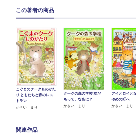
この著者の商品
こぐまのクークものがた
クークの森の学校 友だ
アイとロイと
り ともだちと森のレス
ちって、なあに？
ゆめの町へ
トラン
かさい まり
かさい まり
かさい まり
関連作品