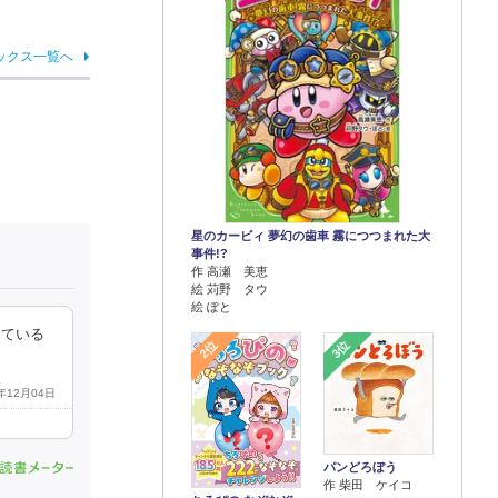
ックス一覧へ
星のカービィ 夢幻の歯車 霧につつまれた大
事件!?
作 高瀬 美恵
絵 苅野 タウ
絵 ぽと
している
2位
3位
2年12月04日
パンどろぼう
作 柴田 ケイコ