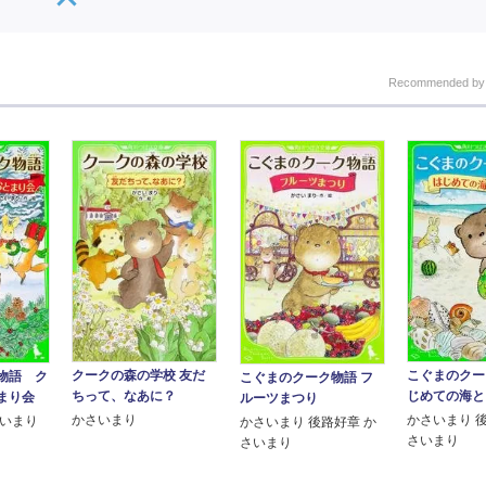
Recommended b
クークの森の学校 友だ
こぐまのクー
物語 ク
こぐまのクーク物語 フ
ちって、なあに？
じめての海と
まり会
ルーツまつり
かさいまり
かさいまり 
さいまり
かさいまり 後路好章 か
さいまり
さいまり