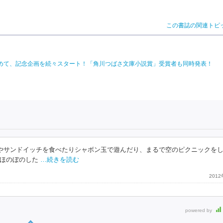
この書誌の関連トピ
を込めて、記念企画を続々スタート！「角川つばさ文庫小説賞」受賞者も同時発表！
めやサンドイッチを食べたりシャボン玉で遊んだり、まるで空のピクニックを
ほのぼのした
…続きを読む
201
powered by