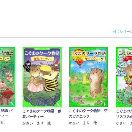
同じシリー
物語 バ
こぐまのクーク物語 空
こぐまのクーク物語 仮
こぐまの
ティー
のピクニック
装パーティー
リスマス
 他
かさい まり 他
かさい まり 他
かさい 