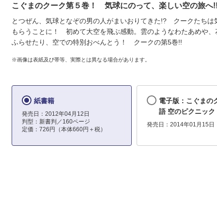
こぐまのクーク第５巻！ 気球にのって、楽しい空の旅へ!
とつぜん、気球となぞの男の人がまいおりてきた!? クークたちは
もらうことに！ 初めて大空を飛ぶ感動。雲のようなわたあめや、
ふらせたり、空での特別おべんとう！ クークの第5巻!!
※画像は表紙及び帯等、実際とは異なる場合があります。
紙書籍
電子版：こぐまの
語 空のピクニック
発売日：2012年04月12日
判型：新書判／160ページ
発売日：2014年01月15日
定価：726円（本体660円＋税）