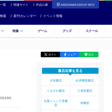
一覧
関連サイト
作品公募
KADOKAWA GROUP INFO
検索
新刊カレンダー
イベント情報
映像
ゲーム
グッズ
スクール
ポスト
シェア
送る
書店在庫を見る
大垣書店
紀伊國屋書店
くまざわ書店
三省堂書店
6312341
丸善ジュンク堂書
有隣堂
店