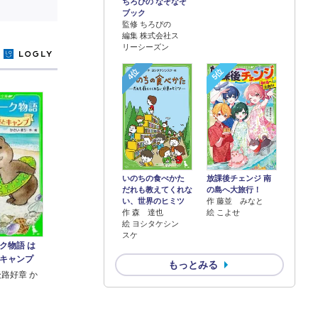
ちろぴの なぞなぞ
ブック
監修 ちろぴの
編集 株式会社ス
リーシーズン
y
4位
5位
いのちの食べかた
放課後チェンジ 南
だれも教えてくれな
の島へ大旅行！
い、世界のヒミツ
作 藤並 みなと
作 森 達也
絵 こよせ
絵 ヨシタケシン
スケ
ク物語 は
キャンプ
もっとみる
後路好章 か