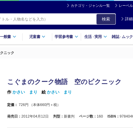
カテゴリ・ジャンル一覧
レーベル
検索
詳細
一般書
児童書
学習参考書
生活
実用
雑誌
ムック
・
・
クニック
こぐまのクーク物語 空のピクニック
作
かさい まり
絵
かさい まり
定価：
726
円 （本体
660
円＋税）
発売日：
2012年04月12日
判型：
新書判
ページ数：
160
ISBN：
978404