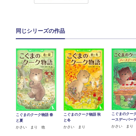
同じシリーズの作品
こぐまのクーク
こぐまのクーク物語 秋
こぐまのクーク物語 春
ースデーパー
と冬
と夏
かさい まり
かさい まり
かさい まり 他