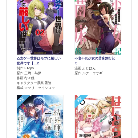
乙女ゲー世界はモブに厳しい
不老不死少女の苗床旅行記
世界です【…2
５
制作 FTops
漫画 ふじはん
原作 三嶋 与夢
原作 ルナ・ウサギ
作画 行々狸
キャラクター原案 孟達
構成 マツリ セイシロウ
4位
5位