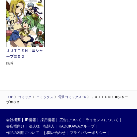
ＪＵＴＴＥＮ！〓シャ
ープ〓０２
絶叫
TOP
コミック
コミックス
電撃コミックスEX
ＪＵＴＴＥＮ！〓シャー
プ〓０２
会社概要
IR情報
採用情報
広告について
ライセンスについて
書店様向け
法人様一括購入
KADOKAWAグループ
作品の利用について
お問い合わせ
プライバシーポリシー