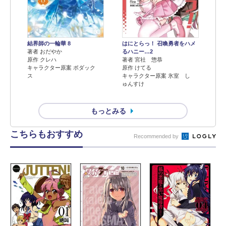
結界師の一輪華 8
はにとらっ！ 召喚勇者をハメ
著者 おだやか
るハニー…2
原作 クレハ
著者 宮社 惣恭
キャラクター原案 ボダック
原作 けてる
ス
キャラクター原案 氷室 し
ゅんすけ
もっとみる
こちらもおすすめ
Recommended by