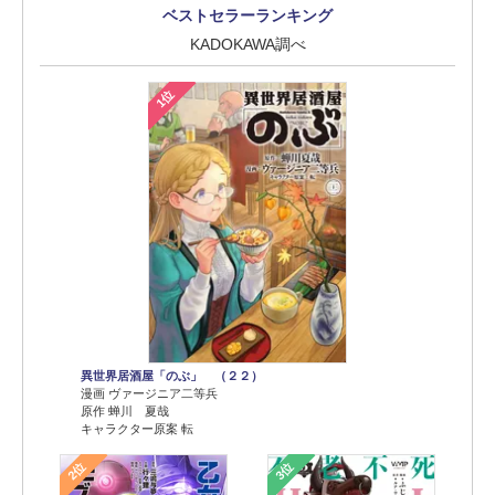
ベストセラーランキング
KADOKAWA調べ
1位
異世界居酒屋「のぶ」 （２２）
漫画 ヴァージニア二等兵
原作 蝉川 夏哉
キャラクター原案 転
2位
3位