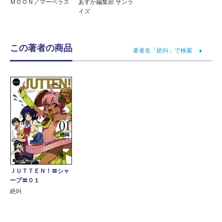
ＭＯＯＮ／マーベラス
あすか編集部 サンラ
イズ
この著者の商品
著者名「絶叫」で検索
ＪＵＴＴＥＮ！〓シャ
ープ〓０１
絶叫