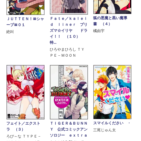
狐の悪魔と黒い魔導
Ｆａｔｅ／ｋａｌｅｉ
ＪＵＴＴＥＮ！〓シャ
書 （４）
ｄ ｌｉｎｅｒ プリ
ープ〓０１
ズマ☆イリヤ ドラ
橘由宇
絶叫
イ！！ （１０）
特...
ひろやまひろし ＴＹ
ＰＥ－ＭＯＯＮ
スマイルください ・
フェイト／エクスト
ＴＩＧＥＲ＆ＢＵＮＮ
ラ （３）
Ｙ 公式コミックアン
三尾じゅん太
ソロジー ｅｘｔｒａ
ろび～な ＴＹＰＥ－