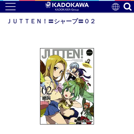
ＪＵＴＴＥＮ！〓シャープ〓０２