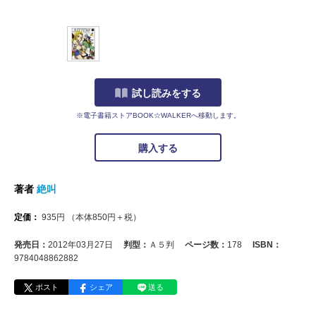
試し読みをする
※電子書籍ストアBOOK☆WALKERへ移動します。
購入する
著者
絶叫
定価：
935
円
（本体
850
円＋税）
発売日：
2012年03月27日
判型：
Ａ５判
ページ数：
178
ISBN：
9784048862882
ポスト
シェア
送る