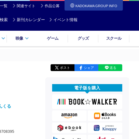
一覧
関連サイト
作品公募
KADOKAWA GROUP INFO
検索
新刊カレンダー
イベント情報
映像
ゲーム
グッズ
スクール
ポスト
シェア
送る
電子版を購入
んくる
8708395