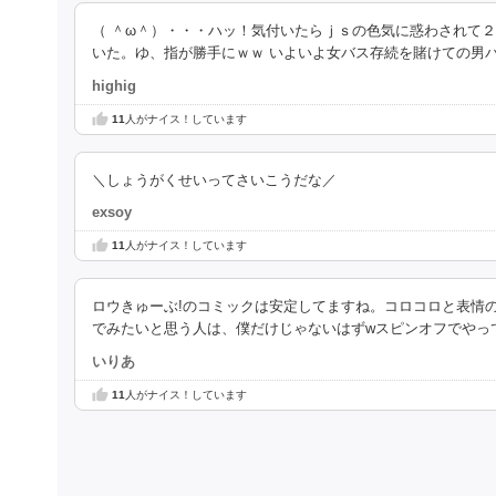
（ ＾ω＾）・・・ハッ！気付いたらｊｓの色気に惑わされて
いた。ゆ、指が勝手にｗｗ いよいよ女バス存続を賭けての男
highig
11
人がナイス！しています
＼しょうがくせいってさいこうだな／
exsoy
11
人がナイス！しています
ロウきゅーぶ!のコミックは安定してますね。コロコロと表情
でみたいと思う人は、僕だけじゃないはずwスピンオフでやっ
いりあ
11
人がナイス！しています