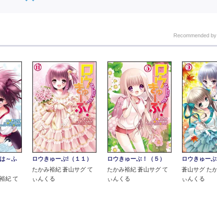
Recommended b
ロウきゅーぶ!（１１）
ロウきゅーぶ！（５）
ロウきゅーぶ
 は～ふ
たかみ裕紀 蒼山サグ て
たかみ裕紀 蒼山サグ て
蒼山サグ た
ぃんくる
ぃんくる
ぃんくる
裕紀 て