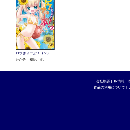
ロウきゅーぶ！（２）
たかみ 裕紀 他
会社概要
IR情報
作品の利用について