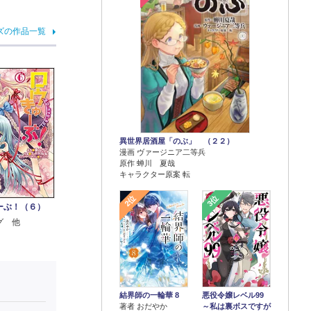
ズの作品一覧
異世界居酒屋「のぶ」 （２２）
漫画 ヴァージニア二等兵
原作 蝉川 夏哉
キャラクター原案 転
2位
3位
ーぶ！（６）
グ 他
結界師の一輪華 8
悪役令嬢レベル99
著者 おだやか
～私は裏ボスですが