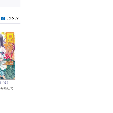
y
!（９）
かみ裕紀 て