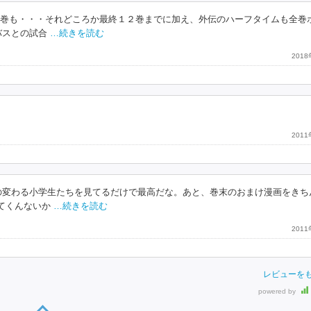
２巻も・・・それどころか最終１２巻までに加え、外伝のハーフタイムも全巻
バスとの試合
…続きを読む
201
201
の変わる小学生たちを見てるだけで最高だな。あと、巻末のおまけ漫画をきち
てくんないか
…続きを読む
201
レビューを
powered by