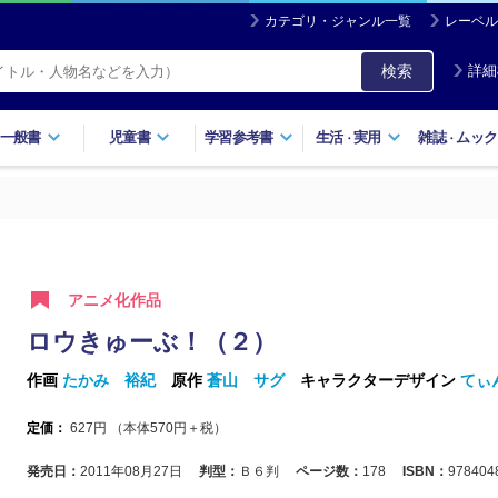
カテゴリ・ジャンル一覧
レーベル
検索
詳細
一般書
児童書
学習参考書
生活
実用
雑誌
ムック
・
・
アニメ化作品
ロウきゅーぶ！（２）
作画
たかみ 裕紀
原作
蒼山 サグ
キャラクターデザイン
てぃ
定価：
627
円 （本体
570
円＋税）
発売日：
2011年08月27日
判型：
Ｂ６判
ページ数：
178
ISBN：
978404