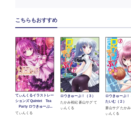
こちらもおすすめ
てぃんくるイラストレー
ロウきゅーぶ！（３）
ロウきゅーぶ！
ションズ Quintet Tea
たいむ（２）
たかみ裕紀 蒼山サグ て
Party ロウきゅーぶ...
ぃんくる
蒼山サグ たかみ
てぃんくる
ぃんくる