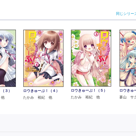
同じシリー
ロウきゅーぶ！（５）
ロウきゅ
！（３）
ロウきゅーぶ！（４）
たかみ 裕紀 他
蒼山 サ
 他
たかみ 裕紀 他