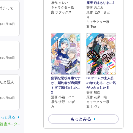
原作 クレハ
魔王ではありま…2
キャラクター原
著者 のこみ
ポチって
案 ボダックス
原作 七夕 さと
り
キャラクター原
8年12月16日
案 Tea
4位
5位
1年10月08日
病弱な悪役令嬢です
BLゲームの主人公
んと読ん
が、婚約者が過保護
の弟であることに気
すぎて逃げ出した…
がつきました 5
2
著者 加奈
漫画 小箱 ハコ
原作 花果 唯
1年09月03日
原作 沢野 いず
キャラクター原
み
案 しヴぇ
もっと見る
もっとみる