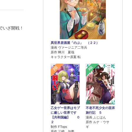
でいざ開戦！
異世界居酒屋「のぶ」 （２２）
漫画 ヴァージニア二等兵
原作 蝉川 夏哉
キャラクター原案 転
2位
3位
乙女ゲー世界はモブ
不老不死少女の苗床
に厳しい世界です
旅行記 ５
【共和国編】 ０
漫画 ふじはん
２
原作 ルナ・ウサ
制作 FTops
ギ
原作 三嶋 与夢