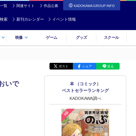
一覧
関連サイト
作品公募
KADOKAWA GROUP INFO
検索
新刊カレンダー
イベント情報
映像
ゲーム
グッズ
スクール
ポスト
シェア
送る
おいで
本 （コミック）
ベストセラーランキング
KADOKAWA調べ
1位