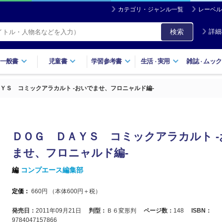
カテゴリ・ジャンル一覧
レーベル
検索
詳細
一般書
児童書
学習参考書
生活
実用
雑誌
ムック
・
・
ＹＳ コミックアラカルト ‐おいでませ、フロニャルド編‐
ＤＯＧ ＤＡＹＳ コミックアラカルト ‐
ませ、フロニャルド編‐
編
コンプエース編集部
定価：
660
円 （本体
600
円＋税）
発売日：
2011年09月21日
判型：
Ｂ６変形判
ページ数：
148
ISBN：
9784047157866