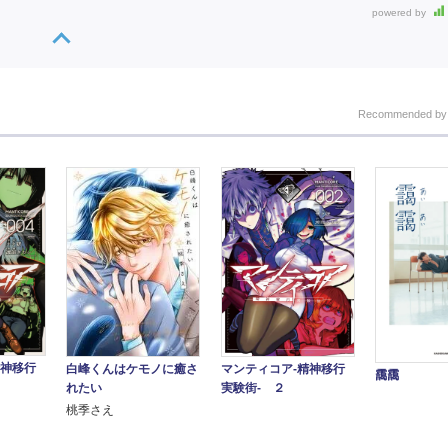
powered by
Recommended b
精神移行
白峰くんはケモノに癒さ
マンティコア-精神移行
靄靄
れたい
実験街- ２
桃季さえ