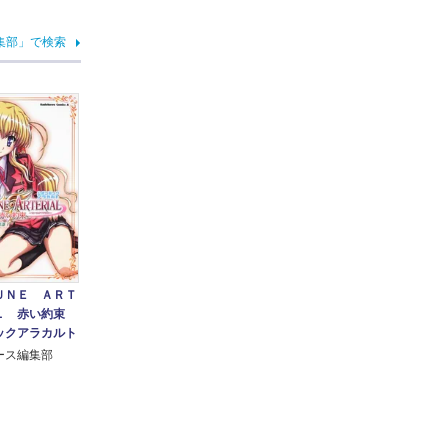
集部」で検索
ＵＮＥ ＡＲＴ
Ｌ 赤い約束
ックアラカルト
ース編集部