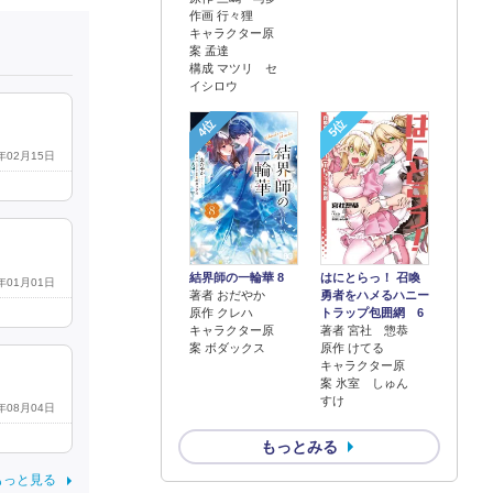
作画 行々狸
キャラクター原
案 孟達
構成 マツリ セ
イシロウ
4位
5位
0年02月15日
結界師の一輪華 8
はにとらっ！ 召喚
0年01月01日
著者 おだやか
勇者をハメるハニー
原作 クレハ
トラップ包囲網 6
キャラクター原
著者 宮社 惣恭
案 ボダックス
原作 けてる
キャラクター原
案 氷室 しゅん
すけ
2年08月04日
もっとみる
もっと見る