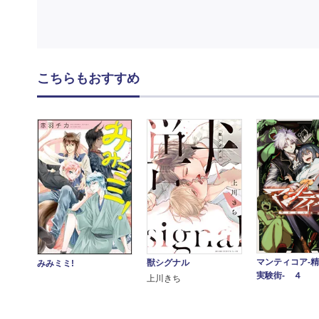
こちらもおすすめ
マンティコア-
獣シグナル
みみミミ!
実験街- ４
上川きち