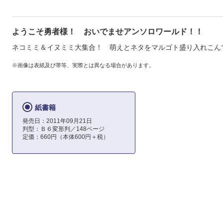
ようこそ勇者様！ おいでませアンソロワールド！！
ネコミミ＆イヌミミ大集合！ 萌えとネタをマルゴト盛り入れこん
※画像は表紙及び帯等、実際とは異なる場合があります。
紙書籍
発売日：2011年09月21日
判型：Ｂ６変形判／148ページ
定価：660円（本体600円＋税）