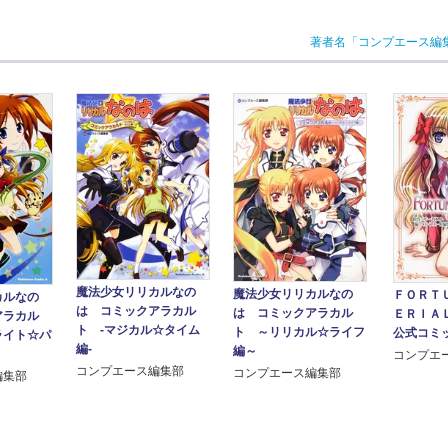
著者名「コンプエース編
魔法少女リリカルなの
魔法少女リリカルなの
ＦＯＲＴ
カルなの
は コミックアラカル
は コミックアラカル
ＥＲＩＡ
アラカル
ト ‐マジカル☆タイム
ト ～リリカル☆ライフ
公式コミ
ライト☆パ
編‐
編～
コンプエ
コンプエース編集部
コンプエース編集部
編集部