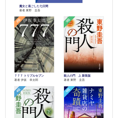
魔女と過ごした七日間
著者 東野 圭吾
2位
3位
７７７ トリプルセブン
殺人の門 上 新装版
著者 伊坂 幸太郎
著者 東野 圭吾
4位
5位