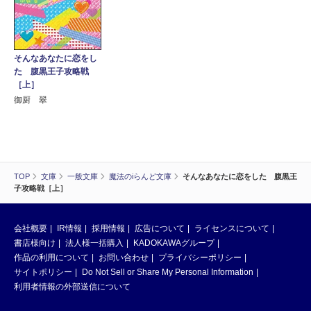
そんなあなたに恋をし
た 腹黒王子攻略戦
［上］
御厨 翠
TOP
文庫
一般文庫
魔法のiらんど文庫
そんなあなたに恋をした 腹黒王
子攻略戦［上］
会社概要
IR情報
採用情報
広告について
ライセンスについて
書店様向け
法人様一括購入
KADOKAWAグループ
作品の利用について
お問い合わせ
プライバシーポリシー
サイトポリシー
Do Not Sell or Share My Personal Information
利用者情報の外部送信について