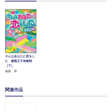
そんなあなたに恋をし
た 腹黒王子攻略戦
［下］
御厨 翠
関連作品