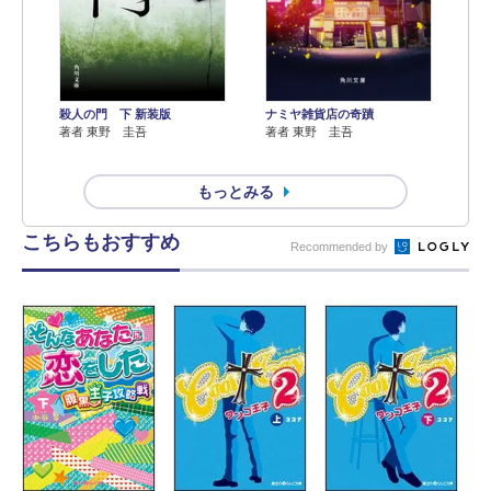
殺人の門 下 新装版
ナミヤ雑貨店の奇蹟
著者 東野 圭吾
著者 東野 圭吾
もっとみる
こちらもおすすめ
Recommended by