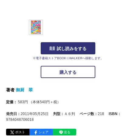
試し読みをする
※電子書籍ストアBOOK☆WALKERへ移動します。
購入する
著者
御厨 翠
定価：
583
円
（本体
540
円＋税）
発売日：
2011年05月25日
判型：
Ａ６判
ページ数：
218
ISBN：
9784048706018
ポスト
シェア
送る