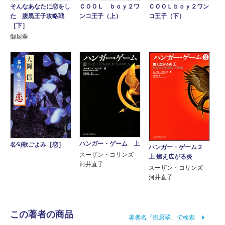
ＣＯＯＬ ｂｏｙ２ワ
そんなあなたに恋をし
ＣＯＯＬｂｏｙ２ワン
ンコ王子（上）
た 腹黒王子攻略戦
コ王子（下）
［下］
御厨翠
ハンガー・ゲーム 上
名句歌ごよみ［恋］
ハンガー・ゲーム２
スーザン・コリンズ
上 燃え広がる炎
河井直子
スーザン・コリンズ
河井直子
この著者の商品
著者名「御厨翠」で検索