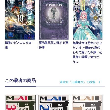
錆喰いビスコ１０ 約
濱地健三郎の呪える事
無能才女は悪女になり
束
件簿
たい４ ～義妹の身代
わりで嫁いだ令嬢、公
爵様の溺愛に気づか
な...
この著者の商品
著者名「山崎峰水」で検索