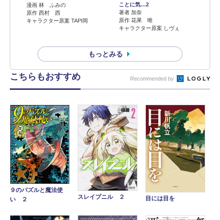
ことに気…2
漫画 林 ふみの
著者 加奈
原作 西村 西
原作 花果 唯
キャラクター原案 TAPI岡
キャラクター原案 しヴぇ
もっとみる
こちらもおすすめ
Recommended by
９のパズルと魔法使
スレイプニル ２
目には目を
い ２