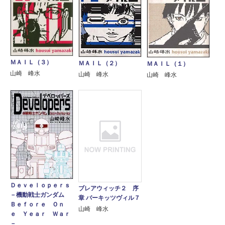
ＭＡＩＬ（３）
ＭＡＩＬ（２）
ＭＡＩＬ（１）
山崎 峰水
山崎 峰水
山崎 峰水
Ｄｅｖｅｌｏｐｅｒｓ
ブレアウィッチ２ 序
－機動戦士ガンダム
章 バーキッツヴィル７
Ｂｅｆｏｒｅ Ｏｎ
山崎 峰水
ｅ Ｙｅａｒ Ｗａｒ
－