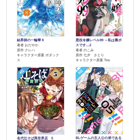
結界師の一輪華 8
悪役令嬢レベル99 ～私は裏ボ
著者 おだやか
スです…2
原作 クレハ
著者 のこみ
キャラクター原案 ボダック
原作 七夕 さとり
ス
キャラクター原案 Tea
4位
5位
BLゲームの主人公の弟である
名代辻そば異世界店 5