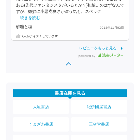
ある(先代ファンタジスタがいるとか？)強敵…のはずなんで
すが、微妙に小悪党臭さが漂う気も。スペック
…続きを読む
砂糖と塩
2014年11月03日
7
人がナイス！しています
レビューをもっと見る
powered by
書店在庫を見る
大垣書店
紀伊國屋書店
くまざわ書店
三省堂書店