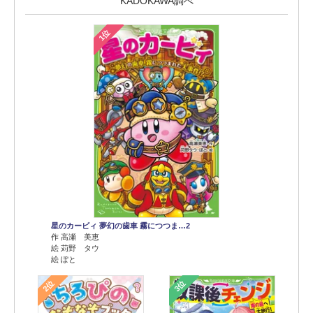
KADOKAWA調べ
1位
星のカービィ 夢幻の歯車 霧につつま…2
作 高瀬 美恵
絵 苅野 タウ
絵 ぽと
2位
3位