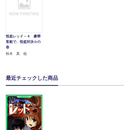
怪盗レッド－４ 豪華
客船で、怪盗対決☆の
巻
秋木 真 他
最近チェックした商品