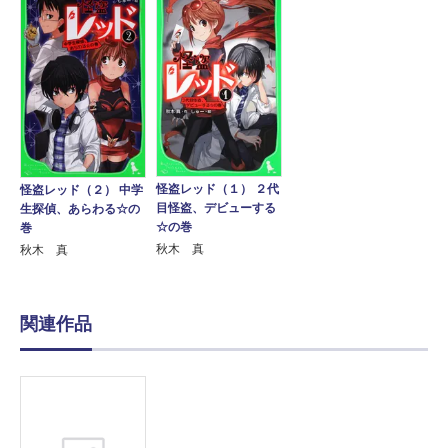
怪盗レッド（１） ２代
怪盗レッド（２） 中学
目怪盗、デビューする
生探偵、あらわる☆の
☆の巻
巻
秋木 真
秋木 真
関連作品