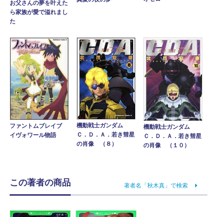
お父さんの夢を叶えた
ら家族が愛で溢れまし
た
機動戦士ガンダム
ファントムブレイブ
機動戦士ガンダム
Ｃ．Ｄ．Ａ．若き彗星
イヴォワール物語
Ｃ．Ｄ．Ａ．若き彗星
の肖像 （８）
の肖像 （１０）
この著者の商品
著者名「秋木真」で検索