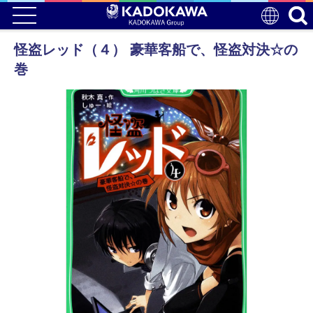
怪盗レッド（４） 豪華客船で、怪盗対決☆の
巻