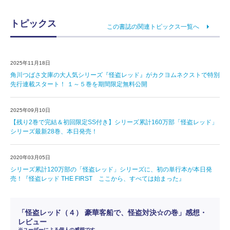
トピックス
この書誌の関連トピックス一覧へ
2025年11月18日
角川つばさ文庫の大人気シリーズ『怪盗レッド』がカクヨムネクストで特別
先行連載スタート！ １～５巻を期間限定無料公開
2025年09月10日
【残り2巻で完結＆初回限定SS付き】シリーズ累計160万部「怪盗レッド」
シリーズ最新28巻、本日発売！
2020年03月05日
シリーズ累計120万部の「怪盗レッド」シリーズに、初の単行本が本日発
売！『怪盗レッド THE FIRST ここから、すべては始まった』
「怪盗レッド（４） 豪華客船で、怪盗対決☆の巻」感想・
レビュー
※ユーザーによる個人の感想です