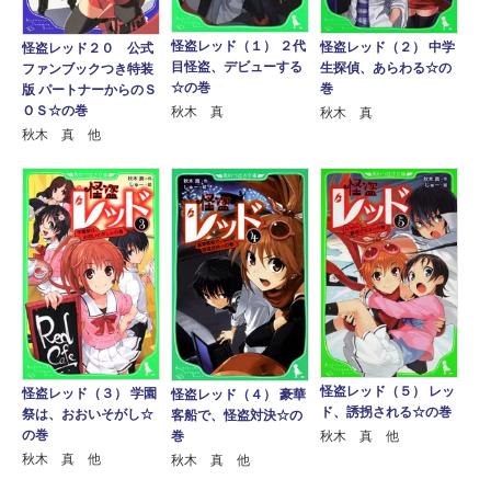
怪盗レッド（１） ２代
怪盗レッド（２） 中学
怪盗レッド２０ 公式
目怪盗、デビューする
生探偵、あらわる☆の
ファンブックつき特装
☆の巻
巻
版 パートナーからのＳ
ＯＳ☆の巻
秋木 真
秋木 真
秋木 真 他
怪盗レッド（５） レッ
怪盗レッド（３） 学園
怪盗レッド（４） 豪華
ド、誘拐される☆の巻
祭は、おおいそがし☆
客船で、怪盗対決☆の
の巻
秋木 真 他
巻
秋木 真 他
秋木 真 他