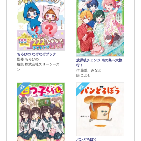
ちろぴの なぞなぞブック
監修 ちろぴの
放課後チェンジ 南の島へ大旅
編集 株式会社スリーシーズ
行！
ン
作 藤並 みなと
絵 こよせ
4位
5位
パンどろぼう