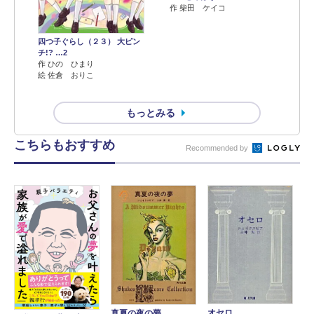
作 柴田 ケイコ
四つ子ぐらし（２３） 大ピン
チ!? …2
作 ひの ひまり
絵 佐倉 おりこ
もっとみる
こちらもおすすめ
Recommended by
オセロ
真夏の夜の夢