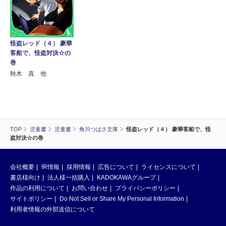
怪盗レッド（４） 豪華
客船で、怪盗対決☆の
巻
秋木 真 他
TOP
児童書
児童書
角川つばさ文庫
怪盗レッド（４） 豪華客船で、怪
盗対決☆の巻
会社概要
IR情報
採用情報
広告について
ライセンスについて
書店様向け
法人様一括購入
KADOKAWAグループ
作品の利用について
お問い合わせ
プライバシーポリシー
サイトポリシー
Do Not Sell or Share My Personal Information
利用者情報の外部送信について