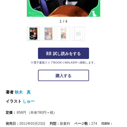
1
/
4
試し読みをする
※電子書籍ストアBOOK☆WALKERへ移動します。
購入する
著者
秋木 真
イラスト
しゅー
定価：
858
円
（本体
780
円＋税）
発売日：
2011年03月23日
判型：
新書判
ページ数：
274
ISBN：