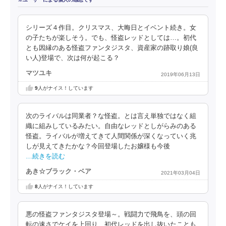
シリーズ４作目。クリスマス、大晦日とイベント続き。女
の子たちが楽しそう。でも、怪盗レッドとしては…。初代
とも因縁のある怪盗ファンタジスタ、資産家の跡取り娘(良
い人)登場で、次は何が起こる？
マツユキ
2019年06月13日
9
人がナイス！しています
次のライバルは同業者？な怪盗。とは言え単独ではなく組
織に組みしているみたい。自由なレッドとしがらみのある
怪盗。ライバルが増えてきて人間関係が深くなっていく兆
しが見えてきたかな？今回登場したお嬢様も今後
…続きを読む
あき☆ブラック・ベア
2021年03月04日
8
人がナイス！しています
悪の怪盗ファンタジスタ登場～。戦闘力で飛鳥を、頭の回
転の速さでケイを上回り、初代レッドを出し抜いたことも