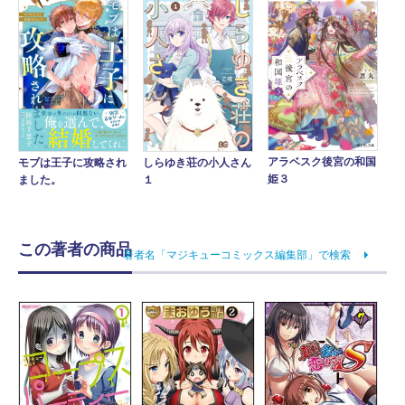
アラベスク後宮の和国
モブは王子に攻略され
しらゆき荘の小人さん
姫３
ました。
１
この著者の商品
著者名「マジキューコミックス編集部」で検索