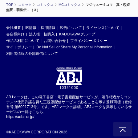
TOP
コミック
コミックス
MCコミックス
マジキュー４コマ 真・恋姫
無双－萌将伝－（３）
会社概要
IR情報
採用情報
広告について
ライセンスについて
書店様向け
法人様一括購入
KADOKAWAグループ
作品の利用について
お問い合わせ
プライバシーポリシー
サイトポリシー
Do Not Sell or Share My Personal Information
利用者情報の外部送信について
ABJマークは、この電子書店・電子書籍配信サービスが、著作権者からコン
テンツ使用許諾を得た正規版配信サービスであることを示す登録商標（登録
番号 第6091713号）です。ABJマークの詳細、ABJマークを掲示しているサ
ービスの一覧はこちら。
https://aebs.or.jp/
©KADOKAWA CORPORATION 2026