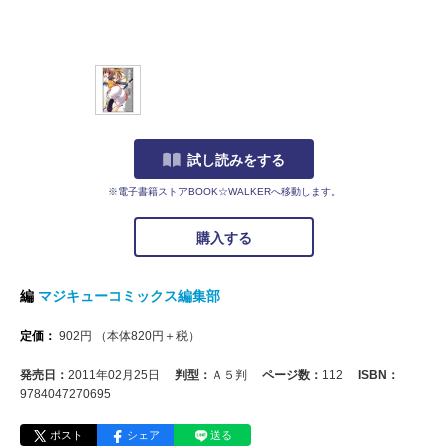
試し読みをする
※電子書籍ストアBOOK☆WALKERへ移動します。
購入する
編
マジキューコミックス編集部
定価：
902
円
（本体
820
円＋税）
発売日：
2011年02月25日
判型：
Ａ５判
ページ数：
112
ISBN：
9784047270695
ポスト
シェア
送る