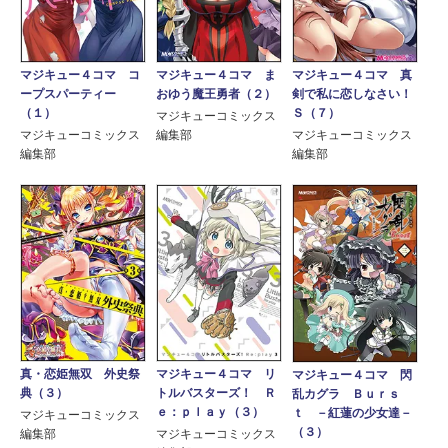
マジキュー４コマ ま
マジキュー４コマ 真
マジキュー４コマ コ
おゆう魔王勇者（２）
剣で私に恋しなさい！
ープスパーティー
Ｓ（７）
（１）
マジキューコミックス
編集部
マジキューコミックス
マジキューコミックス
編集部
編集部
真・恋姫無双 外史祭
マジキュー４コマ リ
マジキュー４コマ 閃
典（３）
トルバスターズ！ Ｒ
乱カグラ Ｂｕｒｓ
ｅ：ｐｌａｙ（３）
ｔ －紅蓮の少女達－
マジキューコミックス
（３）
編集部
マジキューコミックス