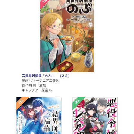
1位
異世界居酒屋「のぶ」 （２２）
漫画 ヴァージニア二等兵
原作 蝉川 夏哉
キャラクター原案 転
2位
3位