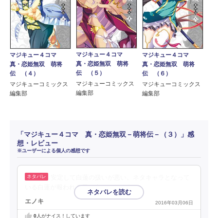
マジキュー４コマ
マジキュー４コマ
マジキュー４コマ
真・恋姫無双 萌将
真・恋姫無双 萌将
真・恋姫無双 萌将
伝 （５）
伝 （４）
伝 （６）
マジキューコミックス
マジキューコミックス
マジキューコミックス
編集部
編集部
編集部
「マジキュー４コマ 真・恋姫無双－萌将伝－（３）」感
想・レビュー
※ユーザーによる個人の感想です
安定して白蓮の扱いが悪い。ネタキャラとなって
いる白蓮が報われる日は来るのだろうか。
エノキ
2016年03月06日
0
人がナイス！しています