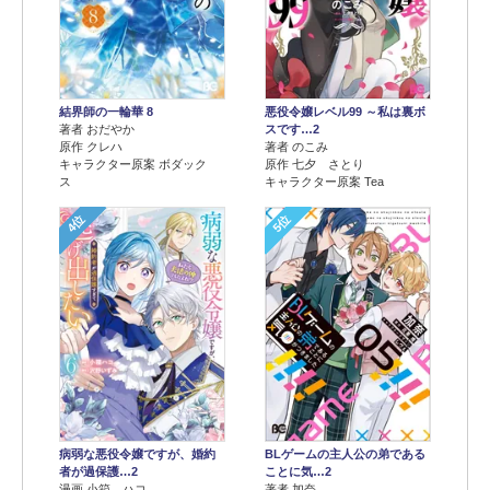
結界師の一輪華 8
悪役令嬢レベル99 ～私は裏ボ
著者 おだやか
スです…2
原作 クレハ
著者 のこみ
キャラクター原案 ボダック
原作 七夕 さとり
ス
キャラクター原案 Tea
4位
5位
病弱な悪役令嬢ですが、婚約
BLゲームの主人公の弟である
者が過保護…2
ことに気…2
漫画 小箱 ハコ
著者 加奈