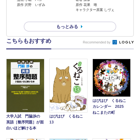
原作 沢野 いずみ
原作 花果 唯
キャラクター原案 しヴぇ
もっとみる
こちらもおすすめ
Recommended by
はぴはぴ くるねこ
カレンダー 2025
ねこまたの町
大学入試 門脇渉の
はぴはぴ くるねこ
英語［整序問題］が面
13
白いほど解ける本