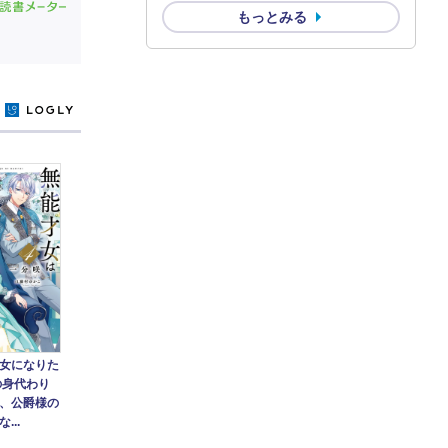
もっとみる
y
女になりた
の身代わり
、公爵様の
...