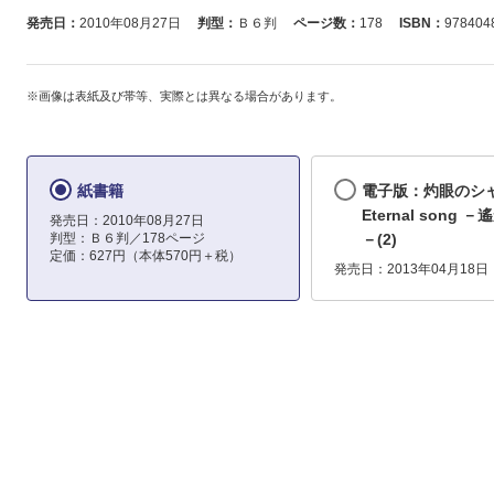
発売日：
2010年08月27日
判型：
Ｂ６判
ページ数：
178
ISBN：
978404
※画像は表紙及び帯等、実際とは異なる場合があります。
紙書籍
電子版：灼眼のシ
Eternal song 
発売日：2010年08月27日
判型：Ｂ６判／178ページ
－(2)
定価：627円（本体570円＋税）
発売日：2013年04月18日