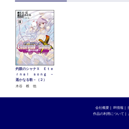
灼眼のシャナＸ Ｅｔｅ
ｒｎａｌ ｓｏｎｇ －
遥かなる歌－（２）
木谷 椎 他
会社概要
IR情報
作品の利用について