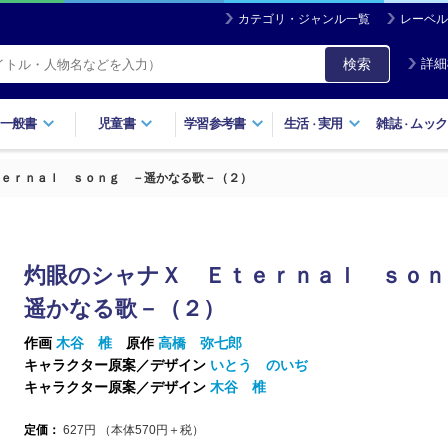
カテゴリ・ジャンル一覧
レーベル
検索
詳細
一般書
児童書
学習参考書
生活
実用
雑誌
ムック
・
・
ｅｒｎａｌ ｓｏｎｇ －遥かなる歌－（２）
灼眼のシャナＸ Ｅｔｅｒｎａｌ ｓｏｎ
遥かなる歌－（２）
作画
木谷 椎
原作
高橋 弥七郎
キャラクター原案／デザイン
いとう のいぢ
キャラクター原案／デザイン
木谷 椎
定価：
627
円 （本体
570
円＋税）