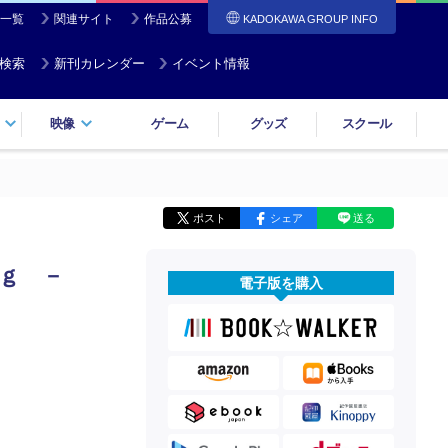
一覧
関連サイト
作品公募
KADOKAWA GROUP INFO
検索
新刊カレンダー
イベント情報
映像
ゲーム
グッズ
スクール
ポスト
シェア
送る
ｇ －
電子版を購入