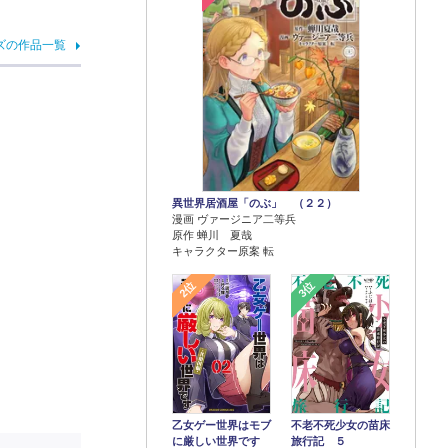
ズの作品一覧
異世界居酒屋「のぶ」 （２２）
漫画 ヴァージニア二等兵
原作 蝉川 夏哉
キャラクター原案 転
2位
3位
乙女ゲー世界はモブ
不老不死少女の苗床
に厳しい世界です
旅行記 ５