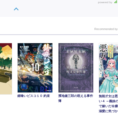
powered by
Recommended b
錆喰いビスコ１０ 約束
濱地健三郎の呪える事件
無能才女は悪
簿
い４ ～義妹
で嫁いだ令嬢
溺愛に気づかな