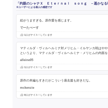
「灼眼のシャナＸ Ｅｔｅｒｎａｌ ｓｏｎｇ －遥かなる
※ユーザーによる個人の感想です
絵がうますぎる。原作愛を感じます。
でーたべーす
1
人がナイス！しています
マティルダ・ヴィルヘルミナ対メリヒム・イルヤンカ戦はやや
というより、マティルダ・ヴィルヘルミナ・メリヒムの内面を
alleine05
1
人がナイス！しています
原作の本編もすきだがこういう過去篇も好きだな。
mckenzie
0
人がナイス！しています