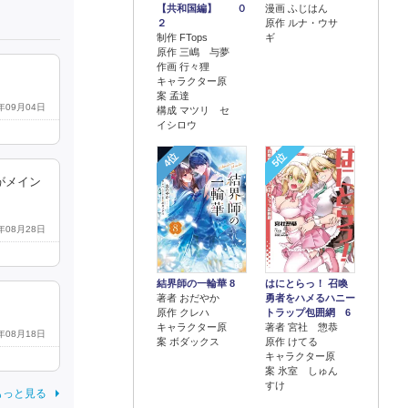
【共和国編】 ０
漫画 ふじはん
２
原作 ルナ・ウサ
制作 FTops
ギ
原作 三嶋 与夢
作画 行々狸
キャラクター原
案 孟達
0年09月04日
構成 マツリ セ
イシロウ
4位
5位
がメイン
0年08月28日
結界師の一輪華 8
はにとらっ！ 召喚
著者 おだやか
勇者をハメるハニー
原作 クレハ
トラップ包囲網 6
キャラクター原
著者 宮社 惣恭
3年08月18日
案 ボダックス
原作 けてる
キャラクター原
案 氷室 しゅん
すけ
もっと見る