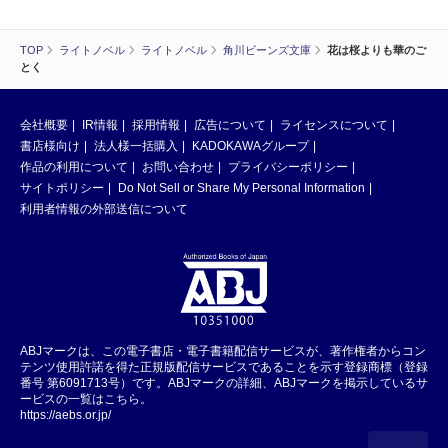
TOP
ライトノベル
ライトノベル
角川ビーンズ文庫
花は桜よりも華のご
とく
会社概要
IR情報
採用情報
広告について
ライセンスについて
書店様向け
法人様一括購入
KADOKAWAグループ
作品の利用について
お問い合わせ
プライバシーポリシー
サイトポリシー
Do Not Sell or Share My Personal Information
利用者情報の外部送信について
ABJマークは、この電子書店・電子書籍配信サービスが、著作権者からコン
テンツ使用許諾を得た正規版配信サービスであることを示す登録商標（登録
番号 第6091713号）です。ABJマークの詳細、ABJマークを掲示しているサ
ービスの一覧はこちら。
https://aebs.or.jp/