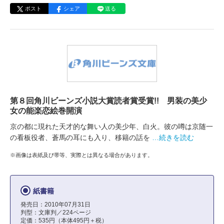
ポスト
シェア
送る
第８回角川ビーンズ小説大賞読者賞受賞!! 男装の美少
女の能楽恋絵巻開演
京の都に現れた天才的な舞い人の美少年、白火。彼の噂は京随一
の看板役者、蒼馬の耳にも入り、移籍の話を
…続きを読む
※画像は表紙及び帯等、実際とは異なる場合があります。
紙書籍
発売日：2010年07月31日
判型：文庫判／224ページ
定価：535円（本体495円＋税）