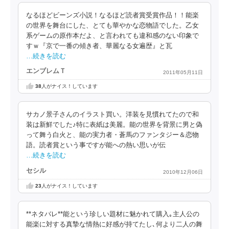
なるほどビーンズ小説！なるほど読者賞受賞作品！！能楽
の世界を舞台にした、とても華やかな恋物語でした。乙女
系ゲームの原作本だよ、と言われても違和感のない印象で
すｗ『京で一番の傾き者、華麗なる女遍歴』と瓦
…続きを読む
エンブレムＴ
2011年05月11日
38
人がナイス！しています
サカノ景子さんのイラスト買い。洋装を見慣れてたので和
装は新鮮でした♪特に表紙は美麗。能の世界を背景に男と偽
って舞う白火と、能の実力者・蒼馬のファンタジー＆恋物
語。読者賞という事ですが能への熱い思いが伝
…続きを読む
セシル
2010年12月06日
23
人がナイス！しています
**ネタバレ**能という珍しい題材に魅かれて購入｡主人公の
能楽に対する真摯な情熱に好感が持てたし､何より二人の舞