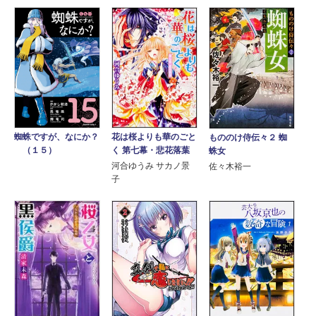
花は桜よりも華のごと
蜘蛛ですが、なにか？
もののけ侍伝々２ 蜘
く 第七幕・悲花落葉
（１５）
蛛女
河合ゆうみ サカノ景
佐々木裕一
子