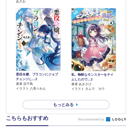
あさお
4位
5位
悪役令嬢、ブラコンにジョブ
私、蜘蛛なモンスターをテイ
チェンジし…2
ムしたので…2
著者 浜千鳥
著者 あきさけ
イラスト 八美☆わん
イラスト タムラ ヨウ
もっとみる
こちらもおすすめ
Recommended by