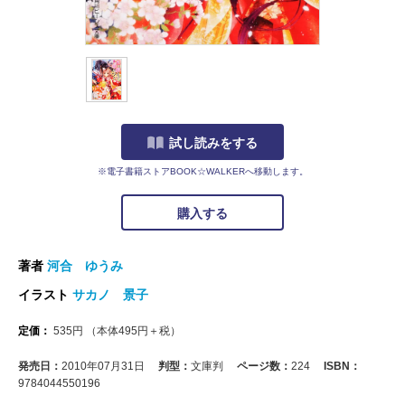
試し読みをする
※電子書籍ストアBOOK☆WALKERへ移動します。
購入する
著者
河合 ゆうみ
イラスト
サカノ 景子
定価：
535
円
（本体
495
円＋税）
発売日：
2010年07月31日
判型：
文庫判
ページ数：
224
ISBN：
9784044550196