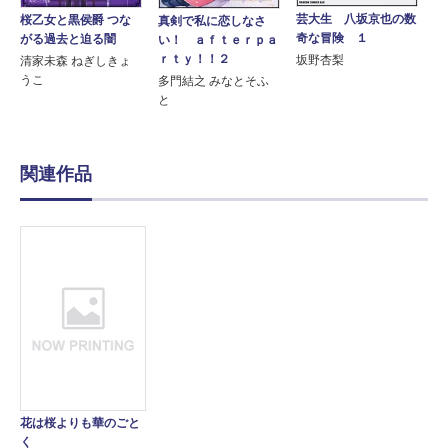
芸大生 八坂京也の数
桜乙女と黒侯爵 つな
真剣で私に恋しなさ
奇な冒険 １
がる過去と迫る闇
い！ ａｆｔｅｒｐａ
ｒｔｙ！！２
坂野杏梨
清家未森 ねぎしきょ
うこ
多門結之 みなとそふ
と
関連作品
花は桜よりも華のごと
く