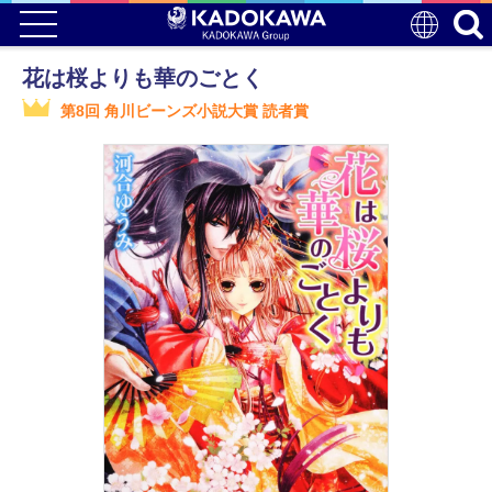
花は桜よりも華のごとく
第8回 角川ビーンズ小説大賞 読者賞