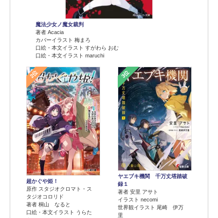
魔法少女ノ魔女裁判
著者 Acacia
カバーイラスト 梅まろ
口絵・本文イラスト すがわら おむ
口絵・本文イラスト maruchi
2位
3位
ヤエブキ機関 千万丈塔踏破
超かぐや姫！
録１
原作 スタジオクロマト・ス
著者 安里 アサト
タジオコロリド
イラスト necomi
著者 桐山 なると
世界観イラスト 尾崎 伊万
口絵・本文イラスト うらた
里