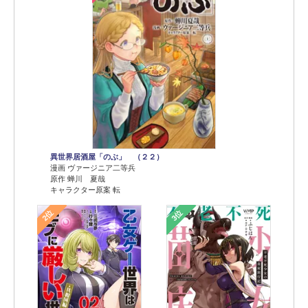
異世界居酒屋「のぶ」 （２２）
漫画 ヴァージニア二等兵
原作 蝉川 夏哉
キャラクター原案 転
2位
3位