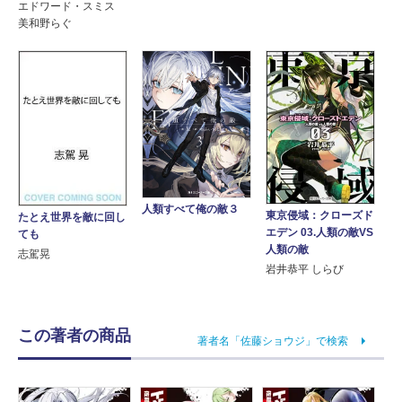
エドワード・スミス
美和野らぐ
人類すべて俺の敵３
東京侵域：クローズド
たとえ世界を敵に回し
エデン 03.人類の敵VS
ても
人類の敵
志駕晃
岩井恭平 しらび
この著者の商品
著者名「佐藤ショウジ」で検索