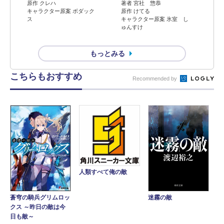
原作 クレハ
著者 宮社 惣恭
キャラクター原案 ボダック
原作 けてる
ス
キャラクター原案 氷室 し
ゅんすけ
もっとみる
こちらもおすすめ
Recommended by
人類すべて俺の敵
迷霧の敵
蒼穹の騎兵グリムロッ
クス ～昨日の敵は今
日も敵～