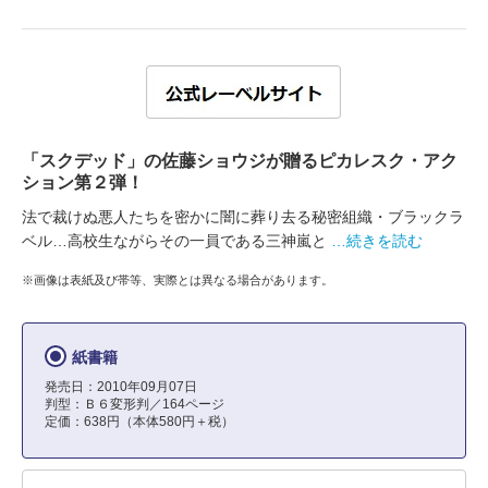
「スクデッド」の佐藤ショウジが贈るピカレスク・アク
ション第２弾！
法で裁けぬ悪人たちを密かに闇に葬り去る秘密組織・ブラックラ
ベル…高校生ながらその一員である三神嵐と
…続きを読む
※画像は表紙及び帯等、実際とは異なる場合があります。
紙書籍
発売日：2010年09月07日
判型：Ｂ６変形判／164ページ
定価：638円（本体580円＋税）