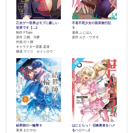
乙女ゲー世界はモブに厳しい
不老不死少女の苗床旅行記
世界です【…2
５
制作 FTops
漫画 ふじはん
原作 三嶋 与夢
原作 ルナ・ウサギ
作画 行々狸
キャラクター原案 孟達
構成 マツリ セイシロウ
4位
5位
結界師の一輪華 8
はにとらっ！ 召喚勇者をハメ
著者 おだやか
るハニー…2