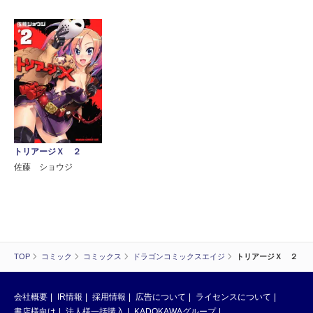
トリアージＸ ２
佐藤 ショウジ
TOP
コミック
コミックス
ドラゴンコミックスエイジ
トリアージＸ ２
会社概要
IR情報
採用情報
広告について
ライセンスについて
書店様向け
法人様一括購入
KADOKAWAグループ