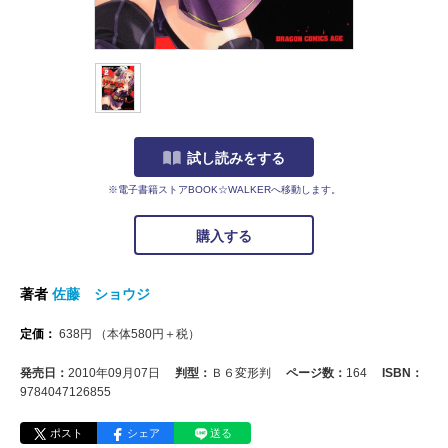
試し読みをする
※電子書籍ストアBOOK☆WALKERへ移動します。
購入する
著者
佐藤 ショウジ
定価：
638
円
（本体
580
円＋税）
発売日：
2010年09月07日
判型：
Ｂ６変形判
ページ数：
164
ISBN：
9784047126855
ポスト
シェア
送る