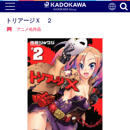
トリアージＸ ２
アニメ化作品