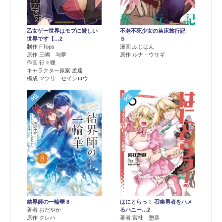
乙女ゲー世界はモブに厳しい
不老不死少女の苗床旅行記
世界です【…2
５
制作 FTops
漫画 ふじはん
原作 三嶋 与夢
原作 ルナ・ウサギ
作画 行々狸
キャラクター原案 孟達
構成 マツリ セイシロウ
4位
5位
結界師の一輪華 8
はにとらっ！ 召喚勇者をハメ
著者 おだやか
るハニー…2
原作 クレハ
著者 宮社 惣恭