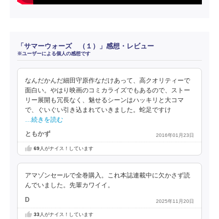
「サマーウォーズ （１）」感想・レビュー
※ユーザーによる個人の感想です
なんだかんだ細田守原作なだけあって、高クオリティーで
面白い。やはり映画のコミカライズでもあるので、ストー
リー展開も冗長なく、魅せるシーンはハッキリと大コマ
で、ぐいぐい引き込まれていきました。蛇足ですけ
…続きを読む
ともかず
2016年01月23日
69
人がナイス！しています
アマゾンセールで全巻購入。これ本誌連載中に欠かさず読
んでいました。先輩カワイイ。
D
2025年11月20日
33
人がナイス！しています