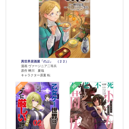
異世界居酒屋「のぶ」 （２２）
漫画 ヴァージニア二等兵
原作 蝉川 夏哉
キャラクター原案 転
2位
3位