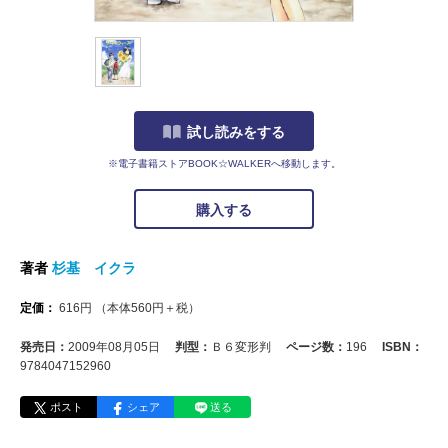
試し読みをする
※電子書籍ストアBOOK☆WALKERへ移動します。
購入する
著者
杉基 イクラ
定価：
616
円
（本体
560
円＋税）
発売日：
2009年08月05日
判型：
Ｂ６変形判
ページ数：
196
ISBN：
9784047152960
ポスト
シェア
送る