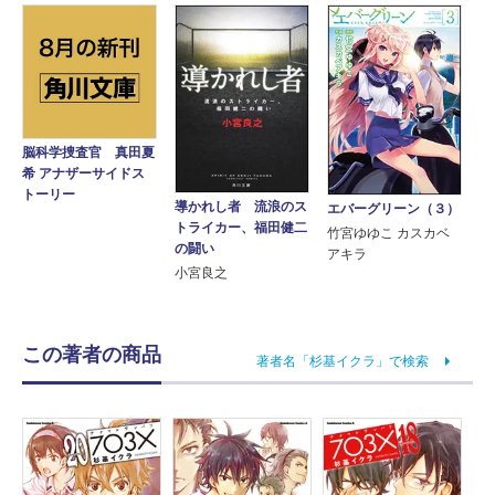
脳科学捜査官 真田夏
希 アナザーサイドス
トーリー
導かれし者 流浪のス
エバーグリーン（３）
トライカー、福田健二
竹宮ゆゆこ カスカベ
の闘い
アキラ
小宮良之
この著者の商品
著者名「杉基イクラ」で検索