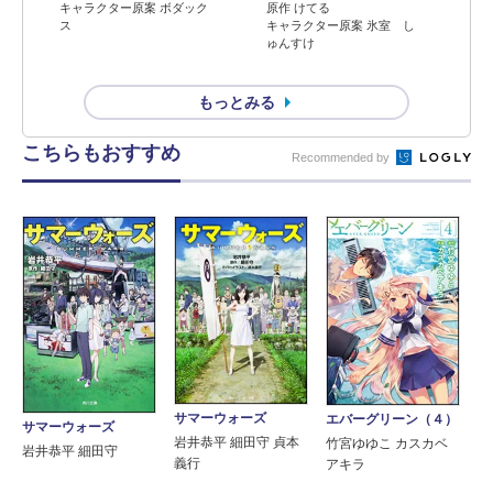
キャラクター原案 ボダック
原作 けてる
ス
キャラクター原案 氷室 し
ゅんすけ
もっとみる
こちらもおすすめ
Recommended by
サマーウォーズ
エバーグリーン（４）
サマーウォーズ
岩井恭平 細田守 貞本
竹宮ゆゆこ カスカベ
岩井恭平 細田守
義行
アキラ