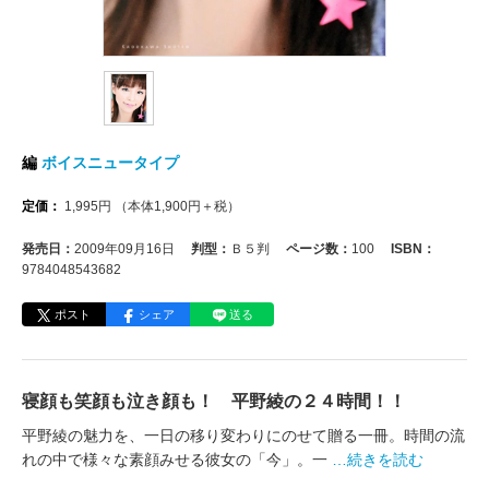
編
ボイスニュータイプ
定価：
1,995
円
（本体
1,900
円＋税）
発売日：
2009年09月16日
判型：
Ｂ５判
ページ数：
100
ISBN：
9784048543682
ポスト
シェア
送る
寝顔も笑顔も泣き顔も！ 平野綾の２４時間！！
平野綾の魅力を、一日の移り変わりにのせて贈る一冊。時間の流
れの中で様々な素顔みせる彼女の「今」。一
…続きを読む