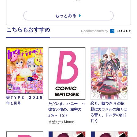
もっとみる
こちらもおすすめ
Recommended by
娘ＴＹＰＥ ２０１８
恋と、嘘つき その依
年１月号
ただいま、ハニー ～
頼はカラメルの如くほ
彼女と僕の、秘密の
ろ苦く、トルテの如く
2％～（２）
甘く
水埜なつ Momo