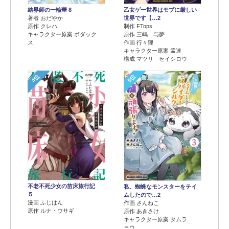
結界師の一輪華 8
乙女ゲー世界はモブに厳しい
著者 おだやか
世界です【…2
原作 クレハ
制作 FTops
キャラクター原案 ボダック
原作 三嶋 与夢
ス
作画 行々狸
キャラクター原案 孟達
構成 マツリ セイシロウ
4位
5位
不老不死少女の苗床旅行記
私、蜘蛛なモンスターをテイ
５
ムしたので…2
漫画 ふじはん
作画 さんねこ
原作 ルナ・ウサギ
原作 あきさけ
キャラクター原案 タムラ
ヨウ