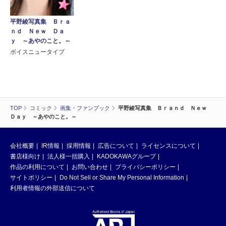
平野綾写真集 Ｂｒａ
ｎｄ Ｎｅｗ Ｄａ
ｙ ～あやのこと。～
ボイスニュータイプ
TOP
コミック
画集・ファンブック
平野綾写真集 Ｂｒａｎｄ Ｎｅｗ
Ｄａｙ ～あやのこと。～
会社概要
IR情報
採用情報
広告について
ライセンスについて
書店様向け
法人様一括購入
KADOKAWAグループ
作品の利用について
お問い合わせ
プライバシーポリシー
サイトポリシー
Do Not Sell or Share My Personal Information
利用者情報の外部送信について