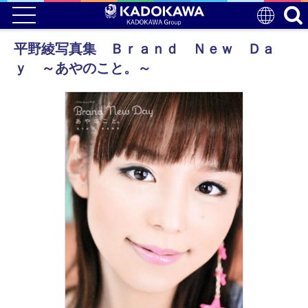
平野綾写真集 Ｂｒａｎｄ Ｎｅｗ Ｄａ
ｙ ～あやのこと。～