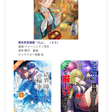
異世界居酒屋「のぶ」 （２２）
漫画 ヴァージニア二等兵
原作 蝉川 夏哉
キャラクター原案 転
2位
3位