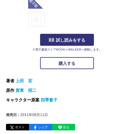
試し読みをする
※電子書籍ストアBOOK☆WALKERへ移動します。
購入する
著者
上田 宏
原作
賀東 招二
キャラクター原案
四季童子
発売日：
2011年08月11日
ポスト
シェア
送る