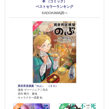
本 （コミック）
ベストセラーランキング
KADOKAWA調べ
1位
異世界居酒屋「のぶ」 （２２）
漫画 ヴァージニア二等兵
原作 蝉川 夏哉
キャラクター原案 転
2位
3位