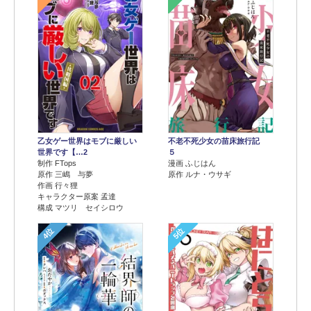
乙女ゲー世界はモブに厳しい
不老不死少女の苗床旅行記
世界です【…2
５
制作 FTops
漫画 ふじはん
原作 三嶋 与夢
原作 ルナ・ウサギ
作画 行々狸
キャラクター原案 孟達
構成 マツリ セイシロウ
4位
5位