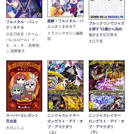
超解！フルメタル・パ
フルメタル・パニッ
ブルックリンでジャズ
ニック！２００７
ク！ＲＰＧ
を耕す 52歳から始め
ドラゴンマガジン編集
小太刀右京（チーム・
るひとりビジネス
部
バレルロール） Ｆ．
大江千里
Ｅ．Ａ．Ｒ． 賀東招
二 四季童子
スーパーエレガント
ニンジャスレイヤー
ニンジャスレイヤー
完全版
ロンゲスト・デイ・オ
ロンゲスト・デイ・オ
ブ・アマクダリ
ブ・アマクダリ
大川ぶくぶ
（上）
（下）