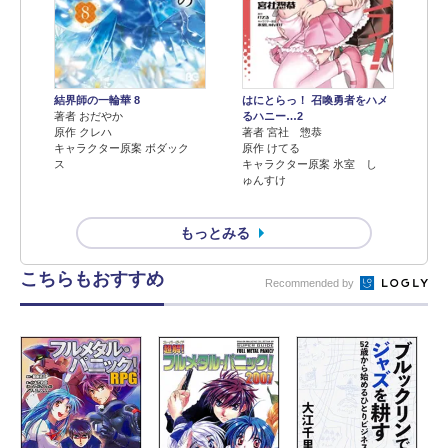
結界師の一輪華 8
はにとらっ！ 召喚勇者をハメ
著者 おだやか
るハニー…2
原作 クレハ
著者 宮社 惣恭
キャラクター原案 ボダック
原作 けてる
ス
キャラクター原案 氷室 し
ゅんすけ
もっとみる
こちらもおすすめ
Recommended by