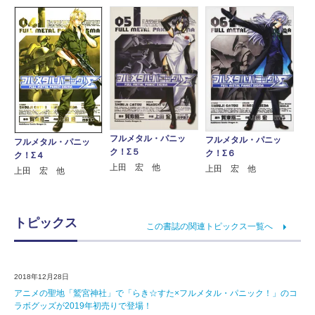
フルメタル・パニッ
フルメタル・パニッ
フルメタル・パニッ
ク！Σ５
ク！Σ６
ク！Σ４
上田 宏 他
上田 宏 他
上田 宏 他
トピックス
この書誌の関連トピックス一覧へ
2018年12月28日
アニメの聖地「鷲宮神社」で「らき☆すた×フルメタル・パニック！」のコ
ラボグッズが2019年初売りで登場！