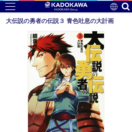
大伝説の勇者の伝説３ 青色吐息の大計画