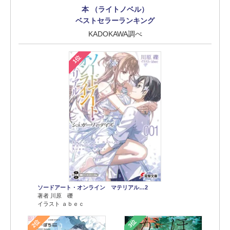
本 （ライトノベル）
ベストセラーランキング
KADOKAWA調べ
1位
ソードアート・オンライン マテリアル…2
著者 川原 礫
イラスト ａｂｅｃ
2位
3位