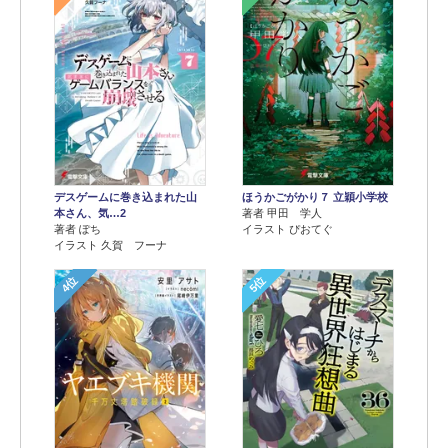
デスゲームに巻き込まれた山
ほうかごがかり７ 立穎小学校
本さん、気…2
著者 甲田 学人
著者 ぽち
イラスト ぴおてぐ
イラスト 久賀 フーナ
4位
5位