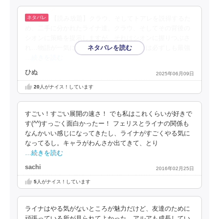
【読み放題】クラウ、そしてトアレを説得するた
め、二手に分かれたライナ達。クラウ、そしてその背後の
シオンに策略を提示しますが、それはシオンに握りつぶさ
れ…物語が一気に加速。ライナとフェリスは必ずしも最強
…続きを読む
ひぬ
2025年06月09日
20
人がナイス！しています
すごい！すごい展開の速さ！ でも私はこれくらいが好きで
す(^^)すっごく面白かったー！ フェリスとライナの関係も
なんかいい感じになってきたし、ライナがすごくやる気に
なってるし。キャラがわんさか出てきて、とり
…続きを読む
sachi
2016年02月25日
5
人がナイス！しています
ライナはやる気がないところが魅力だけど、友達のために
頑張っている所が見られてよかった。アルアも成長してい