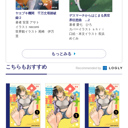
ヤエブキ機関 千万丈塔踏破
デスマーチからはじまる異世
録２
界狂想曲 …2
著者 安里 アサト
著者 愛七 ひろ
イラスト necomi
カバーイラスト ｓｈｒｉ
世界観イラスト 尾崎 伊万
口絵・本文イラスト 長浜
里
めぐみ
もっとみる
こちらもおすすめ
Recommended by