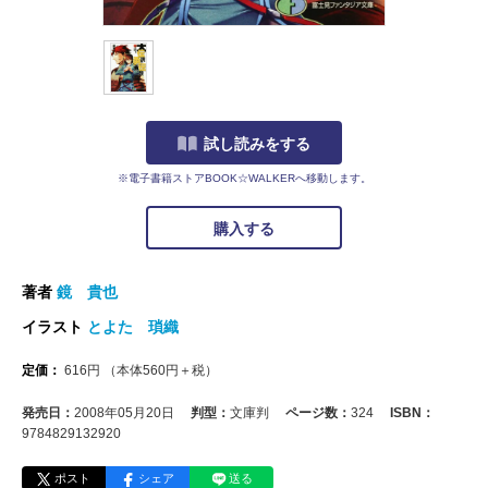
試し読みをする
※電子書籍ストアBOOK☆WALKERへ移動します。
購入する
著者
鏡 貴也
イラスト
とよた 瑣織
定価：
616
円
（本体
560
円＋税）
発売日：
2008年05月20日
判型：
文庫判
ページ数：
324
ISBN：
9784829132920
ポスト
シェア
送る