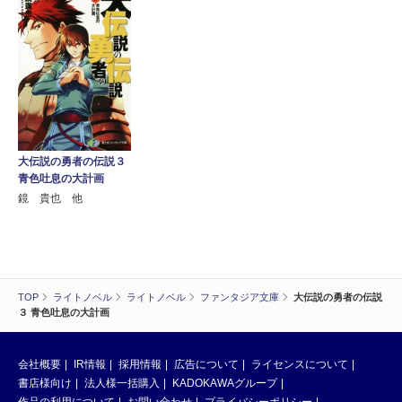
大伝説の勇者の伝説３
青色吐息の大計画
鏡 貴也 他
TOP
ライトノベル
ライトノベル
ファンタジア文庫
大伝説の勇者の伝説
３ 青色吐息の大計画
会社概要
IR情報
採用情報
広告について
ライセンスについて
書店様向け
法人様一括購入
KADOKAWAグループ