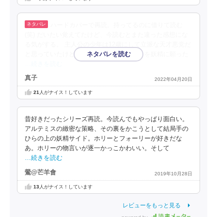
ハードカバーで再読。持ってるのに借りて読む
(笑) だいたい覚えてたけど、今読むとまた違った感想にな
る気がする。 主人公の少年は12歳にして立派な天才悪党だ
と思っていたけど、母親を正常に戻すことを妖精に願った
…続きを読む
真子
2022年04月20日
21
人がナイス！しています
昔好きだったシリーズ再読。今読んでもやっぱり面白い。
アルテミスの緻密な策略、その裏をかこうとして結局手の
ひらの上の妖精サイド。ホリーとフォーリーが好きだな
あ。ホリーの物言いが逐一かっこかわいい。そして
…続きを読む
鶯@芒羊會
2019年10月28日
13
人がナイス！しています
レビューをもっと見る