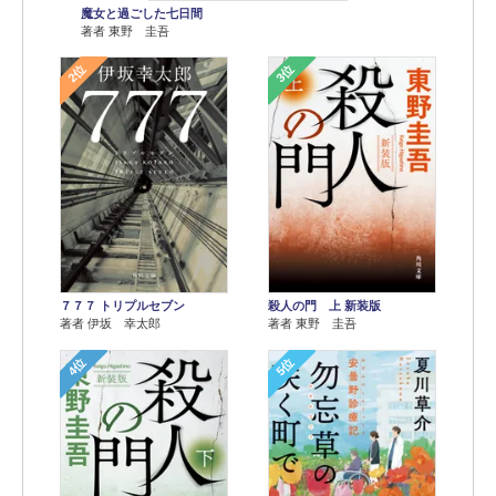
魔女と過ごした七日間
著者 東野 圭吾
2位
3位
７７７ トリプルセブン
殺人の門 上 新装版
著者 伊坂 幸太郎
著者 東野 圭吾
4位
5位