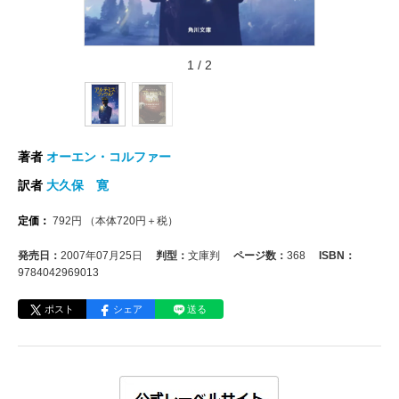
1
/
2
著者
オーエン・コルファー
訳者
大久保 寛
定価：
792
円
（本体
720
円＋税）
発売日：
2007年07月25日
判型：
文庫判
ページ数：
368
ISBN：
9784042969013
ポスト
シェア
送る