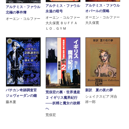
アルテミス・ファウル
アルテミス・ファウル
アルテミス・ファウル
オパールの策略
永遠の暗号
北極の事件簿
オーエン・コルファー
オーエン・コルファー
オーエン・コルファー
大久保寛
大久保寛 ＢＵＦＦＡ
ＬＯ．ＧＹＭ
バチカン奇跡調査官
新訳 夏の夜の夢
荒俣宏の裏・世界遺産
ジェヴォーダンの鐘
シェイクスピア 河合
２ イギリス魔界紀行
藤木稟
祥一郎
――妖精と魔女の故郷
へ
荒俣宏