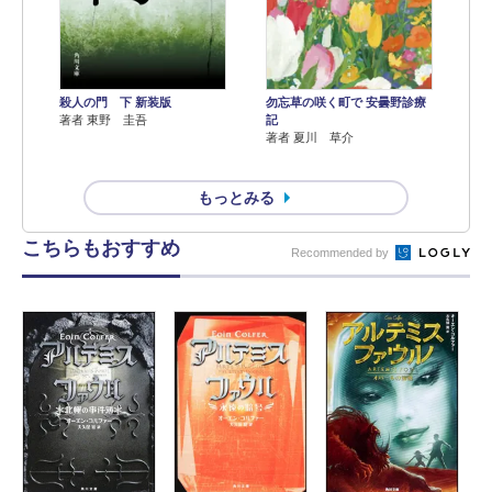
殺人の門 下 新装版
勿忘草の咲く町で 安曇野診療
著者 東野 圭吾
記
著者 夏川 草介
もっとみる
こちらもおすすめ
Recommended by