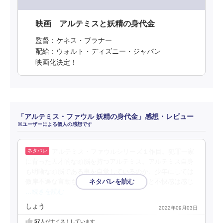
映画 アルテミスと妖精の身代金
監督：ケネス・ブラナー
配給：ウォルト・ディズニー・ジャパン
映画化決定！
「アルテミス・ファウル 妖精の身代金」感想・レビュー
※ユーザーによる個人の感想です
アルテミス・ファウルシリーズ１作目。犯罪一家
に育った天才的な頭脳を持つアルテミス。アルテミス自身
も明晰な頭脳である事を自覚しているのか、少年にしては
傲岸不遜な言動も時折見られるが、不思議と不快感は感じ
…続きを読む
しょう
2022年09月03日
57
人がナイス！しています