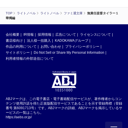
TOP
ライトノベル
ライトノベル
ファミ通文庫
無責任提督タイラー１
華燭編
会社概要
IR情報
採用情報
広告について
ライセンスについて
書店様向け
法人様一括購入
KADOKAWAグループ
作品の利用について
お問い合わせ
プライバシーポリシー
サイトポリシー
Do Not Sell or Share My Personal Information
利用者情報の外部送信について
ABJマークは、この電子書店・電子書籍配信サービスが、著作権者からコン
テンツ使用許諾を得た正規版配信サービスであることを示す登録商標（登録
番号 第6091713号）です。ABJマークの詳細、ABJマークを掲示しているサ
ービスの一覧はこちら。
https://aebs.or.jp/