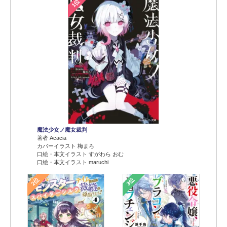
1位
魔法少女ノ魔女裁判
著者 Acacia
カバーイラスト 梅まろ
口絵・本文イラスト すがわら おむ
口絵・本文イラスト maruchi
2位
3位