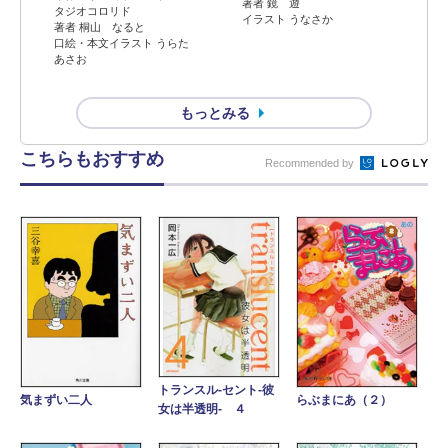
著者 鏡 遊
タジオコロリド
イラスト うなさか
著者 桐山 なると
口絵・本文イラスト うらた
あさお
もっとみる
こちらもおすすめ
Recommended by
トランスル‐セント‐彼
気まずい二人
らぶまにあ（２）
女は半透明‐ ４