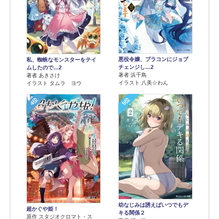
悪役令嬢、ブラコンにジョブ
私、蜘蛛なモンスターをテイ
チェンジし…2
ムしたので…2
著者 浜千鳥
著者 あきさけ
イラスト 八美☆わん
イラスト タムラ ヨウ
4位
5位
幼なじみは誘えばいつでもデ
超かぐや姫！
キる関係２
原作 スタジオクロマト・ス