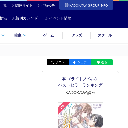
一覧
関連サイト
作品公募
KADOKAWA GROUP INFO
検索
新刊カレンダー
イベント情報
映像
ゲーム
グッズ
スクール
ポスト
シェア
送る
本 （ライトノベル）
ベストセラーランキング
KADOKAWA調べ
1位