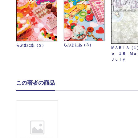
らぶまにあ（３）
らぶまにあ（２）
ＭＡＲＩＡ（１
ｅ １８ Ｍａ
Ｊｕｌｙ
この著者の商品