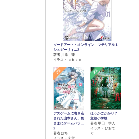
ソードアート・オンライン マテリアル１
シュガーリィ…2
著者 川原 礫
イラスト ａｂｅｃ
2位
3位
デスゲームに巻き込
ほうかごがかり７
まれた山本さん、気
立穎小学校
ままにゲームバラ…
著者 甲田 学人
2
イラスト ぴおて
著者 ぽち
ぐ
イラスト 久賀