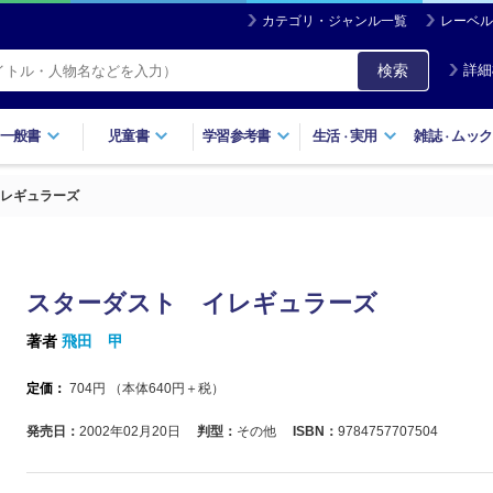
カテゴリ・ジャンル一覧
レーベル
検索
詳細
一般書
児童書
学習参考書
生活
実用
雑誌
ムック
・
・
レギュラーズ
スターダスト イレギュラーズ
著者
飛田 甲
定価：
704
円 （本体
640
円＋税）
発売日：
2002年02月20日
判型：
その他
ISBN：
9784757707504