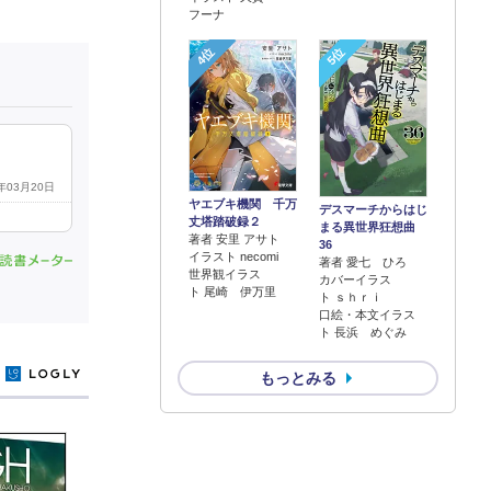
フーナ
4位
5位
2年03月20日
ヤエブキ機関 千万
デスマーチからはじ
丈塔踏破録２
まる異世界狂想曲
著者 安里 アサト
36
イラスト necomi
著者 愛七 ひろ
世界観イラス
カバーイラス
ト 尾崎 伊万里
ト ｓｈｒｉ
口絵・本文イラス
ト 長浜 めぐみ
y
もっとみる