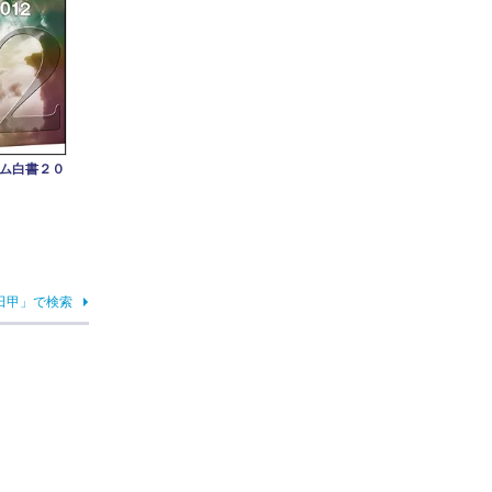
ム白書２０
田甲」で検索