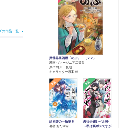
ズの作品一覧
異世界居酒屋「のぶ」 （２２）
漫画 ヴァージニア二等兵
原作 蝉川 夏哉
キャラクター原案 転
2位
3位
結界師の一輪華 8
悪役令嬢レベル99
著者 おだやか
～私は裏ボスですが