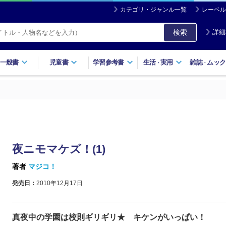
カテゴリ・ジャンル一覧
レーベル
検索
詳細
一般書
児童書
学習参考書
生活
実用
雑誌
ムック
・
・
夜ニモマケズ！(1)
著者
マジコ！
発売日：
2010年12月17日
真夜中の学園は校則ギリギリ★ キケンがいっぱい！