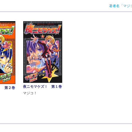
著者名「マジ
夜ニモマケズ！ 第１巻
！ 第２巻
マジコ！