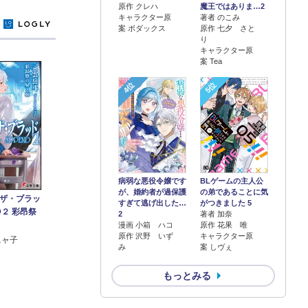
原作 クレハ
魔王ではありま…2
キャラクター原
著者 のこみ
y
案 ボダックス
原作 七夕 さと
り
キャラクター原
案 Tea
4位
5位
病弱な悪役令嬢です
BLゲームの主人公
が、婚約者が過保護
の弟であることに気
ザ・ブラッ
すぎて逃げ出した…
がつきました 5
D２ 彩昂祭
2
著者 加奈
漫画 小箱 ハコ
原作 花果 唯
原作 沢野 いず
キャラクター原
ニャ子
み
案 しヴぇ
もっとみる