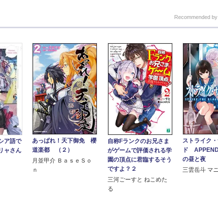
Recommended b
あっぱれ！天下御免 櫻
ストライク・
自称Fランクのお兄さま
シア語で
道楽都 （２）
ド APPEN
がゲームで評価される学
リャさん
の昼と夜
園の頂点に君臨するそう
月並甲介 ＢａｓｅＳｏ
ですよ？２
ｎ
三雲岳斗 マ
こ
三河ごーすと ねこめた
る