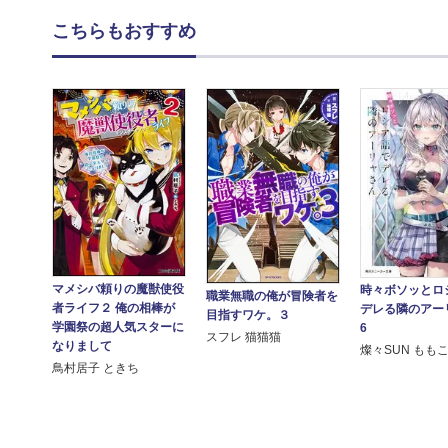
こちらもおすすめ
マメシバ頼りの魔獣使役
時々ボソッとロ
職業無職の俺が冒険者を
者ライフ２ 俺の相棒が
デレる隣のアー
目指すワケ。３
学園祭の超人気スターに
6
スフレ 猫猫猫
なりまして
燦々SUN もも
鳥村居子 ときち