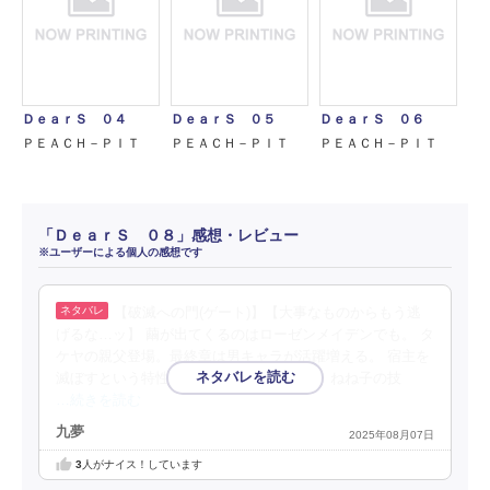
ＤｅａｒＳ ０４
ＤｅａｒＳ ０５
ＤｅａｒＳ ０６
ＰＥＡＣＨ－ＰＩＴ
ＰＥＡＣＨ－ＰＩＴ
ＰＥＡＣＨ－ＰＩＴ
「ＤｅａｒＳ ０８」感想・レビュー
※ユーザーによる個人の感想です
【破滅への門(ゲート)】【大事なものからもう逃
げるな…ッ】 繭が出てくるのはローゼンメイデンでも。 タ
ケヤの親父登場。最終章は男キャラが活躍増える。 宿主を
滅ぼすという特性。マグバグ族がよぎる。 ねね子の技
…続きを読む
九夢
2025年08月07日
3
人がナイス！しています