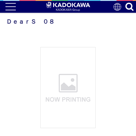
ＤｅａｒＳ ０８