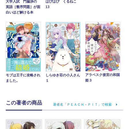
大学入試 門脇渉の
はぴはぴ くるねこ
英語［整序問題］が面
13
白いほど解ける本
アラベスク後宮の和国
モブは王子に攻略され
しらゆき荘の小人さん
姫３
ました。
１
この著者の商品
著者名「ＰＥＡＣＨ－ＰＩＴ」で検索