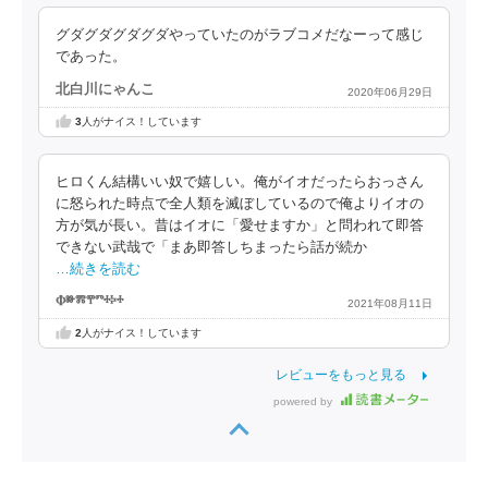
グダグダグダグダやっていたのがラブコメだなーって感じ
であった。
北白川にゃんこ
2020年06月29日
3
人がナイス！しています
ヒロくん結構いい奴で嬉しい。俺がイオだったらおっさん
に怒られた時点で全人類を滅ぼしているので俺よりイオの
方が気が長い。昔はイオに「愛せますか」と問われて即答
できない武哉で「まあ即答しちまったら話が続か
…続きを読む
Ⱇⱆⰿⰹⱅⰰⰽⰰ
2021年08月11日
2
人がナイス！しています
レビューをもっと見る
powered by