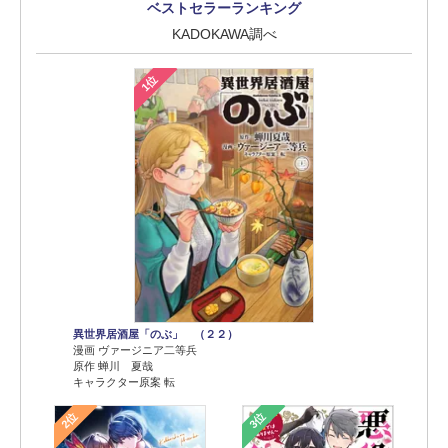
ベストセラーランキング
KADOKAWA調べ
1位
異世界居酒屋「のぶ」 （２２）
漫画 ヴァージニア二等兵
原作 蝉川 夏哉
キャラクター原案 転
2位
3位