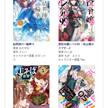
結界師の一輪華 8
悪役令嬢レベル99 ～私は裏ボ
著者 おだやか
スです…2
原作 クレハ
著者 のこみ
キャラクター原案 ボダック
原作 七夕 さとり
ス
キャラクター原案 Tea
4位
5位