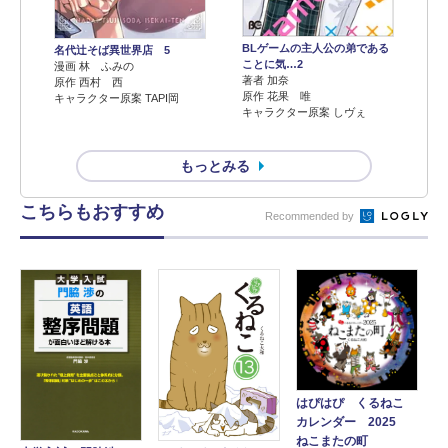
BLゲームの主人公の弟である
名代辻そば異世界店 5
ことに気…2
漫画 林 ふみの
著者 加奈
原作 西村 西
原作 花果 唯
キャラクター原案 TAPI岡
キャラクター原案 しヴぇ
もっとみる
こちらもおすすめ
Recommended by
はぴはぴ くるねこ
カレンダー 2025
ねこまたの町