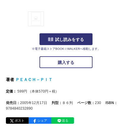
試し読みをする
※電子書籍ストアBOOK☆WALKERへ移動します。
購入する
著者
ＰＥＡＣＨ－ＰＩＴ
定価：
599
円
（本体
570
円＋税）
発売日：
2005年12月17日
判型：
Ｂ６判
ページ数：
230
ISBN：
9784840232890
ポスト
シェア
送る