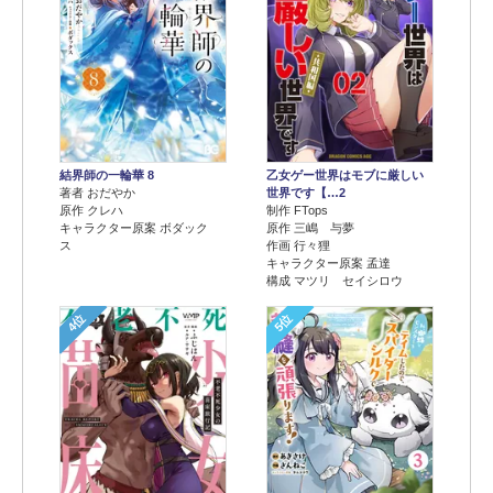
結界師の一輪華 8
乙女ゲー世界はモブに厳しい
著者 おだやか
世界です【…2
原作 クレハ
制作 FTops
キャラクター原案 ボダック
原作 三嶋 与夢
ス
作画 行々狸
キャラクター原案 孟達
構成 マツリ セイシロウ
4位
5位