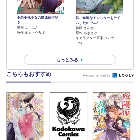
不老不死少女の苗床旅行記
私、蜘蛛なモンスターをテイ
５
ムしたので…2
漫画 ふじはん
作画 さんねこ
原作 ルナ・ウサギ
原作 あきさけ
キャラクター原案 タムラ
ヨウ
もっとみる
こちらもおすすめ
Recommended by