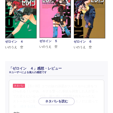
ゼロイン ５
ゼロイン ４
ゼロイン ６
いのうえ 空
いのうえ 空
いのうえ 空
「ゼロイン ４」感想・レビュー
※ユーザーによる個人の感想です
【B☆W】コウの妹の渉菜がストーカーに目をつ
けられる！いやあ、キナを撃った拳銃を調査した人が言っ
てた近くにいるって話。嫌な感じで証明されちゃったな。
ストーカーに良くあることだけど、自分のモノだと思って
る
…続きを読む