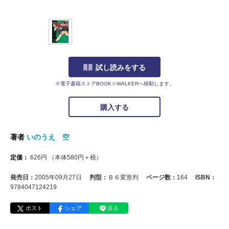
試し読みをする
※電子書籍ストアBOOK☆WALKERへ移動します。
購入する
著者
いのうえ 空
定価：
626
円
（本体
580
円＋税）
発売日：
2005年09月27日
判型：
Ｂ６変形判
ページ数：
164
ISBN：
9784047124219
ポスト
シェア
送る