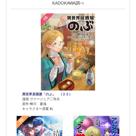
KADOKAWA調べ
1位
異世界居酒屋「のぶ」 （２２）
漫画 ヴァージニア二等兵
原作 蝉川 夏哉
キャラクター原案 転
2位
3位