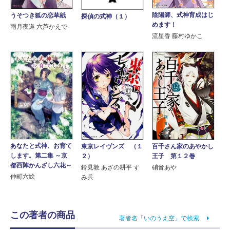
陰陽師、式神育成はじ
うそつき狐の恋草紙
探偵の式神（１）
めます！
雨月夜道 六芦かえで
流星香 藤村ゆかこ
あなたと式神、お育て
東京レイヴンズ （１
百千さん家のあやかし
します。第二集 ～京
２）
王子 第１２巻
都西陣かんざし六花～
鈴見敦 あざの耕平 す
硝音あや
仲町六絵
み兵
この著者の商品
著者名「いのうえ空」で検索