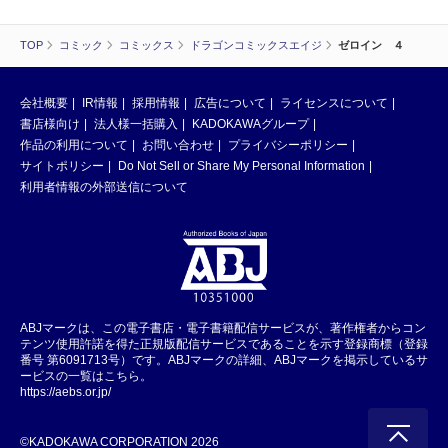
TOP
コミック
コミックス
ドラゴンコミックスエイジ
ゼロイン ４
会社概要
IR情報
採用情報
広告について
ライセンスについて
書店様向け
法人様一括購入
KADOKAWAグループ
作品の利用について
お問い合わせ
プライバシーポリシー
サイトポリシー
Do Not Sell or Share My Personal Information
利用者情報の外部送信について
ABJマークは、この電子書店・電子書籍配信サービスが、著作権者からコン
テンツ使用許諾を得た正規版配信サービスであることを示す登録商標（登録
番号 第6091713号）です。ABJマークの詳細、ABJマークを掲示しているサ
ービスの一覧はこちら。
https://aebs.or.jp/
©KADOKAWA CORPORATION 2026