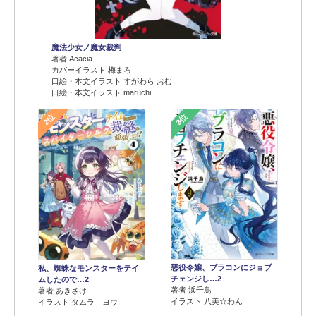
魔法少女ノ魔女裁判
著者 Acacia
カバーイラスト 梅まろ
口絵・本文イラスト すがわら おむ
口絵・本文イラスト maruchi
2位
3位
悪役令嬢、ブラコンにジョブ
私、蜘蛛なモンスターをテイ
チェンジし…2
ムしたので…2
著者 浜千鳥
著者 あきさけ
イラスト 八美☆わん
イラスト タムラ ヨウ