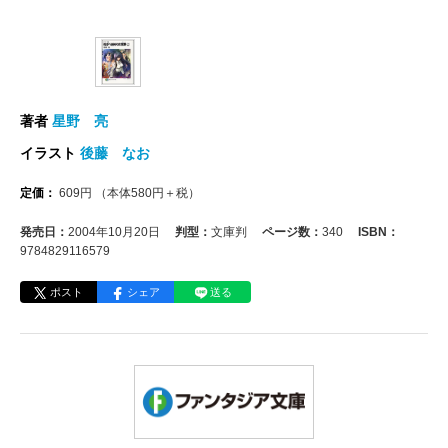
著者
星野 亮
イラスト
後藤 なお
定価：
609
円
（本体
580
円＋税）
発売日：
2004年10月20日
判型：
文庫判
ページ数：
340
ISBN：
9784829116579
ポスト
シェア
送る