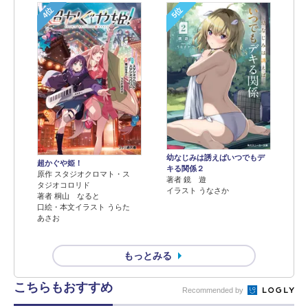
4位
5位
幼なじみは誘えばいつでもデ
超かぐや姫！
キる関係２
原作 スタジオクロマト・ス
著者 鏡 遊
タジオコロリド
イラスト うなさか
著者 桐山 なると
口絵・本文イラスト うらた
あさお
もっとみる
こちらもおすすめ
Recommended by