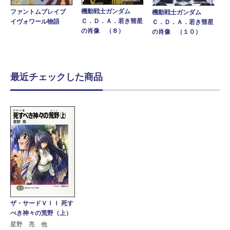
機動戦士ガンダム
ファントムブレイブ
機動戦士ガンダム
Ｃ．Ｄ．Ａ．若き彗星
イヴォワール物語
Ｃ．Ｄ．Ａ．若き彗星
の肖像 （８）
の肖像 （１０）
最近チェックした商品
ザ・サードＶＩＩ 死す
べき神々の荒野（上）
星野 亮 他