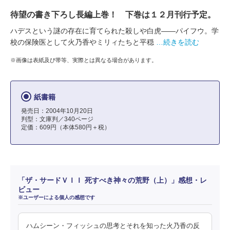
待望の書き下ろし長編上巻！ 下巻は１２月刊行予定。
ハデスという謎の存在に育てられた殺しや白虎――パイフウ。学
校の保険医として火乃香やミリィたちと平穏
…続きを読む
※画像は表紙及び帯等、実際とは異なる場合があります。
紙書籍
発売日：2004年10月20日
判型：文庫判／340ページ
定価：609円（本体580円＋税）
「ザ・サードＶＩＩ 死すべき神々の荒野（上）」感想・レ
ビュー
※ユーザーによる個人の感想です
ハムシーン・フィッシュの思考とそれを知った火乃香の反