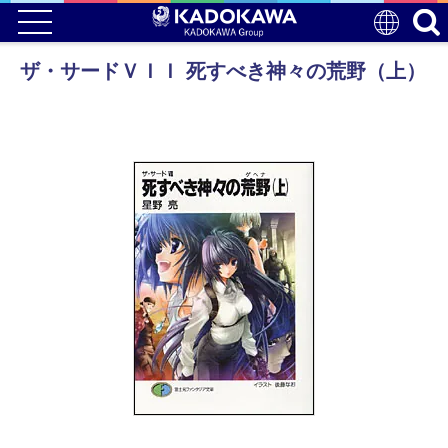
ザ・サードＶＩＩ 死すべき神々の荒野（上）