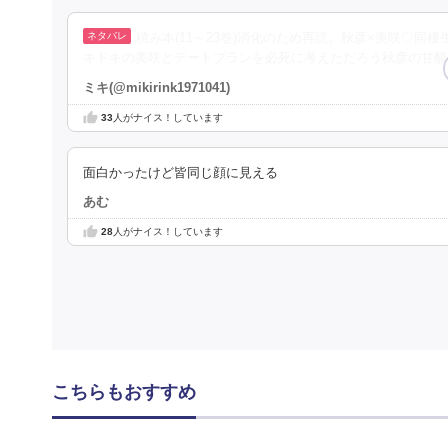
積み本(11～23巻)消化のため再読。秋彦×美咲♡同
キドキの美咲とデートプランを必死に考えただろう秋彦の甘酸
ミキ(@mikirink1971041)
33
人がナイス！しています
面白かったけど皆同じ顔に見える
あむ
28
人がナイス！しています
こちらもおすすめ