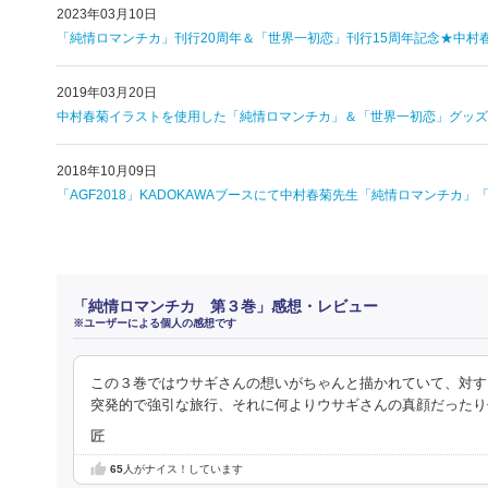
2023年03月10日
「純情ロマンチカ」刊行20周年＆「世界一初恋」刊行15周年記念★中村
2019年03月20日
中村春菊イラストを使用した「純情ロマンチカ」＆「世界一初恋」グッズがe
2018年10月09日
「AGF2018」KADOKAWAブースにて中村春菊先生「純情ロマンチカ
「純情ロマンチカ 第３巻」感想・レビュー
※ユーザーによる個人の感想です
この３巻ではウサギさんの想いがちゃんと描かれていて、対す
突発的で強引な旅行、それに何よりウサギさんの真顔だったり
匠
65
人がナイス！しています