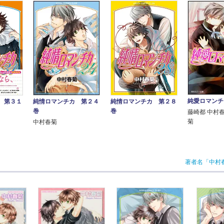
純愛ロマンチ
純情ロマンチカ 第２４
 第３１
純情ロマンチカ 第２８
巻
巻
藤崎都 中村
菊
中村春菊
著者名「中村