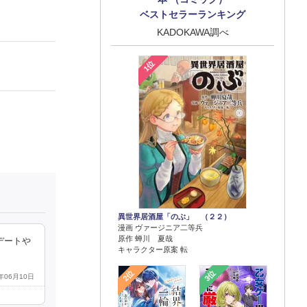
ベストセラーランキング
KADOKAWA調べ
1位
異世界居酒屋「のぶ」 （２２）
漫画 ヴァージニア二等兵
原作 蝉川 夏哉
デートや
キャラクター原案 転
2位
3位
3年06月10日