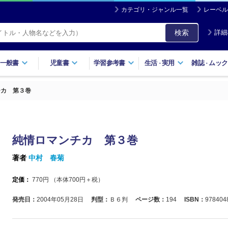
カテゴリ・ジャンル一覧
レーベル
検索
詳細
一般書
児童書
学習参考書
生活
実用
雑誌
ムック
・
・
チカ 第３巻
純情ロマンチカ 第３巻
著者
中村 春菊
定価：
770
円 （本体
700
円＋税）
発売日：
2004年05月28日
判型：
Ｂ６判
ページ数：
194
ISBN：
978404