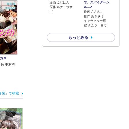
漫画 ふじはん
で、スパイダーシ
原作 ルナ・ウサ
ル…2
ギ
作画 さんねこ
原作 あきさけ
キャラクター原
案 タムラ ヨウ
もっとみる
カ８
春菊 中村春
春菊」で検索