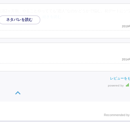
棲生活2ヶ月弱、やることやってても"恋人"なのかどうかで悩む。初デートにソ
っぱさがたまりません
…続きを読む
201
201
レビューを
powered by
Recommended b