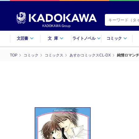
文芸書
文庫
ライトノベル
コミック
TOP
コミック
コミックス
あすかコミックスCL-DX
純情ロマン