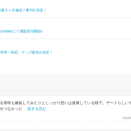
春菊５ヶ月連続７冊刊行決定！
btenにて通販受付開始!!
」「世界一初恋」グッズ販売が決定！
る美咲も嫉妬してみたりとしっかり想いは進展している様子。デートらしい
せつなかった
…続きを読む
201