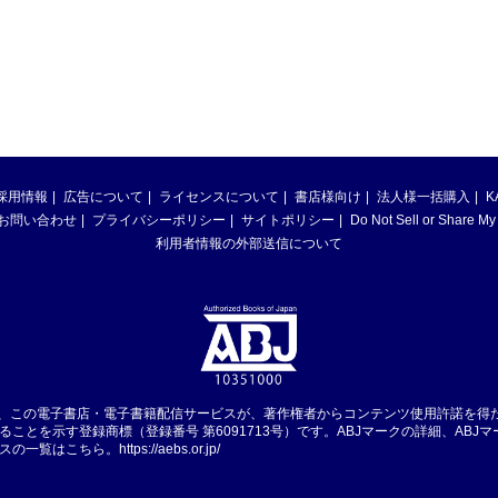
採用情報
広告について
ライセンスについて
書店様向け
法人様一括購入
K
お問い合わせ
プライバシーポリシー
サイトポリシー
Do Not Sell or Share My
利用者情報の外部送信について
は、この電子書店・電子書籍配信サービスが、著作権者からコンテンツ使用許諾を得
ることを示す登録商標（登録番号 第6091713号）です。ABJマークの詳細、ABJ
スの一覧はこちら。
https://aebs.or.jp/