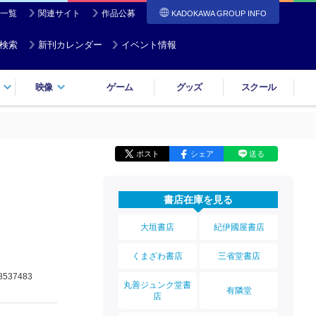
一覧
関連サイト
作品公募
KADOKAWA GROUP INFO
検索
新刊カレンダー
イベント情報
映像
ゲーム
グッズ
スクール
ポスト
シェア
送る
書店在庫を見る
大垣書店
紀伊國屋書店
くまざわ書店
三省堂書店
8537483
丸善ジュンク堂書
有隣堂
店