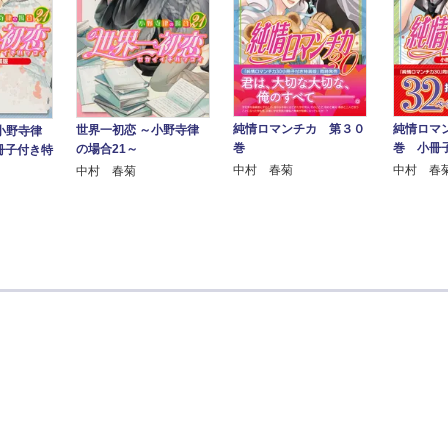
純情ロマンチカ 第３０
純情ロマ
世界一初恋 ～小野寺律
小野寺律
巻
巻 小冊
の場合21～
冊子付き特
中村 春菊
中村 春
中村 春菊