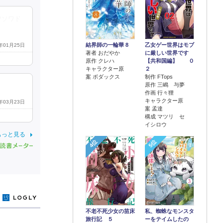
ワソワド
結界師の一輪華 8
乙女ゲー世界はモブ
9年01月25日
著者 おだやか
に厳しい世界です
原作 クレハ
【共和国編】 ０
キャラクター原
２
案 ボダックス
制作 FTops
原作 三嶋 与夢
作画 行々狸
キャラクター原
4年03月23日
案 孟達
構成 マツリ セ
イシロウ
もっと見る
4位
5位
y
不老不死少女の苗床
私、蜘蛛なモンスタ
旅行記 ５
ーをテイムしたの