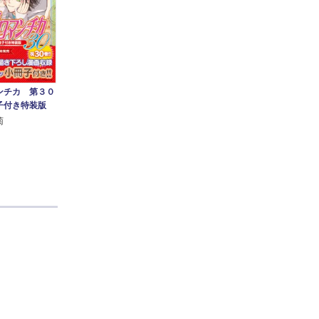
ンチカ 第３０
子付き特装版
菊