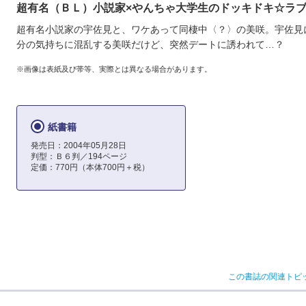
超有名（ＢＬ）小説家×やんちゃ大学生のドッキドキ☆ラ
超有名小説家の宇佐見と、ワケあって同棲中〈？〉の美咲。宇佐見
分の気持ちに混乱する美咲だけど、突然デートに誘われて…？
※画像は表紙及び帯等、実際とは異なる場合があります。
紙書籍
発売日：2004年05月28日
判型：Ｂ６判／194ページ
定価：770円（本体700円＋税）
この書誌の関連トピ