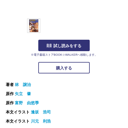
試し読みをする
※電子書籍ストアBOOK☆WALKERへ移動します。
購入する
著者
林 譲治
原作
矢立 肇
原作
富野 由悠季
本文イラスト
逢坂 浩司
本文イラスト
川元 利浩