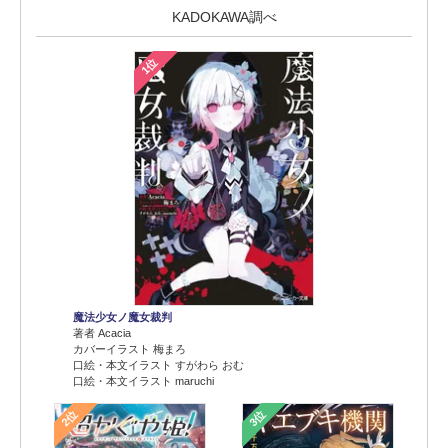
KADOKAWA調べ
1位
魔法少女ノ魔女裁判
著者 Acacia
カバーイラスト 梅まろ
口絵・本文イラスト すがわら おむ
口絵・本文イラスト maruchi
2位
3位