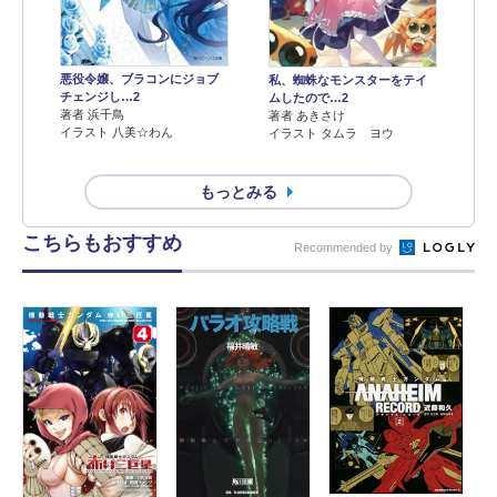
悪役令嬢、ブラコンにジョブ
私、蜘蛛なモンスターをテイ
チェンジし…2
ムしたので…2
著者 浜千鳥
著者 あきさけ
イラスト 八美☆わん
イラスト タムラ ヨウ
もっとみる
こちらもおすすめ
Recommended by