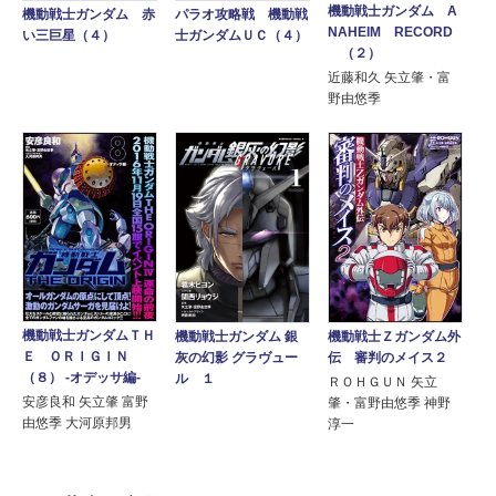
機動戦士ガンダム A
機動戦士ガンダム 赤
パラオ攻略戦 機動戦
NAHEIM RECORD
い三巨星（４）
士ガンダムＵＣ（４）
（２）
近藤和久 矢立肇・富
野由悠季
機動戦士ガンダムＴＨ
機動戦士Ｚガンダム外
機動戦士ガンダム 銀
Ｅ ＯＲＩＧＩＮ
伝 審判のメイス２
灰の幻影 グラヴュー
（８） -オデッサ編-
ル １
ＲＯＨＧＵＮ 矢立
安彦良和 矢立肇 富野
肇・富野由悠季 神野
由悠季 大河原邦男
淳一