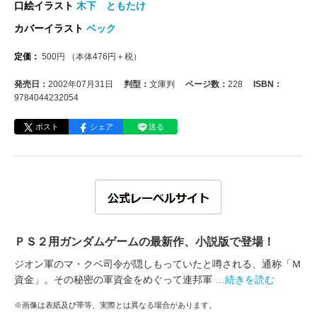
口絵イラスト
木下 ともたけ
カバーイラスト
ベック
定価：
500
円
（本体
476
円＋税）
発売日：
2002年07月31日
判型：
文庫判
ページ数：
228
ISBN：
9784044232054
ポスト
シェア
送る
ＰＳ２用ガンダムゲームの最新作、小説版で登場！
ジオン軍のマ・クベ司令が隠しもっていたと噂される、通称「Ｍ
資金」。その秘密の軍資金をめぐって連邦軍
…続きを読む
※画像は表紙及び帯等、実際とは異なる場合があります。