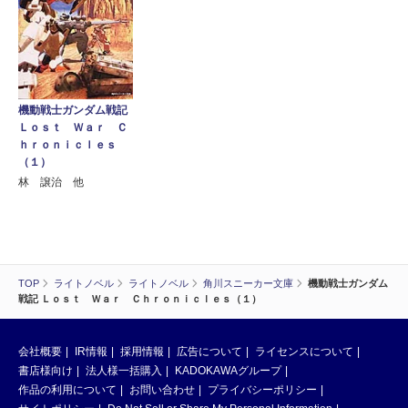
機動戦士ガンダム戦記
Ｌｏｓｔ Ｗａｒ Ｃ
ｈｒｏｎｉｃｌｅｓ
（１）
林 譲治 他
TOP
ライトノベル
ライトノベル
角川スニーカー文庫
機動戦士ガンダム
戦記 Ｌｏｓｔ Ｗａｒ Ｃｈｒｏｎｉｃｌｅｓ（１）
会社概要
IR情報
採用情報
広告について
ライセンスについて
書店様向け
法人様一括購入
KADOKAWAグループ
作品の利用について
お問い合わせ
プライバシーポリシー