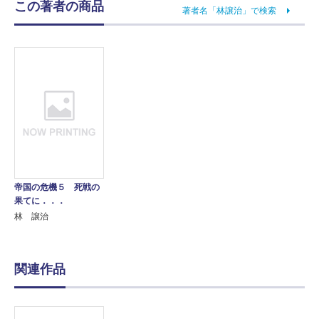
この著者の商品
著者名「林譲治」で検索
帝国の危機５ 死戦の
果てに．．．
林 譲治
関連作品