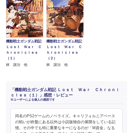
機動戦士ガンダム戦記
機動戦士ガンダム戦記
Ｌｏｓｔ Ｗａｒ Ｃ
Ｌｏｓｔ Ｗａｒ Ｃ
ｈｒｏｎｉｃｌｅｓ
ｈｒｏｎｉｃｌｅｓ
（１）
（２）
林 譲治 他
林 譲治 他
「機動戦士ガンダム戦記 Ｌｏｓｔ Ｗａｒ Ｃｈｒｏｎｉ
ｃｌｅｓ（１）」感想・レビュー
※ユーザーによる個人の感想です
同名のPS2ゲームのノベライズ。キャリフォルニアベース
の戦いが終盤にある以外は小説版独自の展開をしている記
憶。その中でも特に重要なキーになるのが「M資金」なる