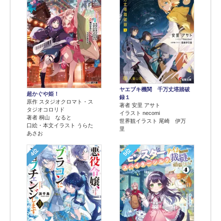
ヤエブキ機関 千万丈塔踏破
超かぐや姫！
録１
原作 スタジオクロマト・ス
著者 安里 アサト
タジオコロリド
イラスト necomi
著者 桐山 なると
世界観イラスト 尾崎 伊万
口絵・本文イラスト うらた
里
あさお
4位
5位