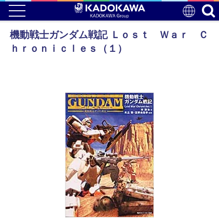
機動戦士ガンダム戦記 Ｌｏｓｔ Ｗａｒ Ｃ
ｈｒｏｎｉｃｌｅｓ（１）