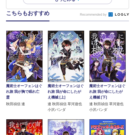
こちらもおすすめ
Recommended by
魔術士オーフェンはぐ
魔術士オーフェンはぐ
魔術士オーフェンはぐ
れ旅 我が胸で眠れ亡
れ旅 我が命にしたが
れ旅 我が命にしたが
霊
え機械 [上]
え機械 [下]
秋田禎信 連
連 秋田禎信 草河遊也
連 秋田禎信 草河遊也
小沢パンダ
小沢パンダ