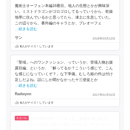
魔術士オーフェン本編16冊目。地人の生態とかが興味深
い。ミストドラゴンがゴロゴロしてるっていうから、乾燥
地帯に住んでいるかと思ってたら、凍土に生息していた。
この辺りから、番外編のキャラとか、プレオーフェ
…続きを読む
サン
2018年03月12日
8
人がナイス！しています
「聖域」へのワンクッション、っていうか、登場人物お披
露目編、というか、「解ってるか？こういう感じで、こん
な感じになっていくぞ？」な下準備。むしろ姫の件は付け
足しだよね。話にしか聞かなかった十三使徒とか
…続きを読む
Radwynn
2017年01月31日
4
人がナイス！しています
大分時間が空いてしまった。最接近領に向けて、
ティーブレイク的な小話って感じですかね。クリーオウが