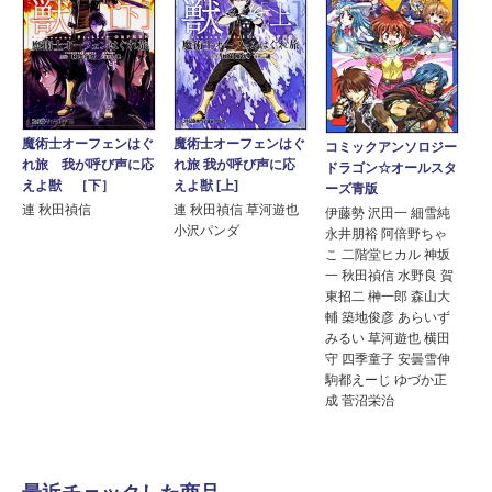
魔術士オーフェンはぐ
魔術士オーフェンはぐ
コミックアンソロジー
れ旅 我が呼び声に応
れ旅 我が呼び声に応
ドラゴン☆オールスタ
えよ獣 ［下］
えよ獣 [上]
ーズ青版
連 秋田禎信
連 秋田禎信 草河遊也
伊藤勢 沢田一 細雪純
小沢パンダ
永井朋裕 阿倍野ちゃ
こ 二階堂ヒカル 神坂
一 秋田禎信 水野良 賀
東招二 榊一郎 森山大
輔 築地俊彦 あらいず
みるい 草河遊也 横田
守 四季童子 安曇雪伸
駒都えーじ ゆづか正
成 菅沼栄治