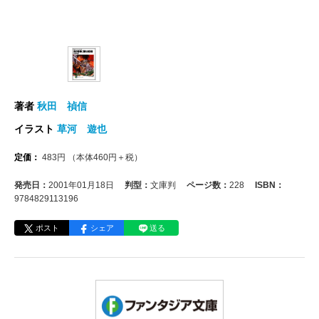
著者
秋田 禎信
イラスト
草河 遊也
定価：
483
円
（本体
460
円＋税）
発売日：
2001年01月18日
判型：
文庫判
ページ数：
228
ISBN：
9784829113196
ポスト
シェア
送る