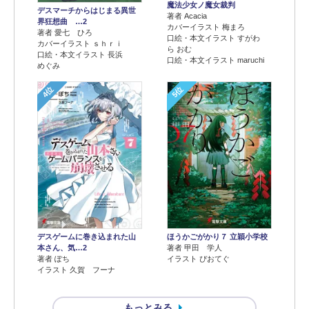
魔法少女ノ魔女裁判
デスマーチからはじまる異世
著者 Acacia
界狂想曲 …2
カバーイラスト 梅まろ
著者 愛七 ひろ
口絵・本文イラスト すがわ
カバーイラスト ｓｈｒｉ
ら おむ
口絵・本文イラスト 長浜
口絵・本文イラスト maruchi
めぐみ
4位
5位
デスゲームに巻き込まれた山
ほうかごがかり７ 立穎小学校
本さん、気…2
著者 甲田 学人
著者 ぽち
イラスト ぴおてぐ
イラスト 久賀 フーナ
もっとみる