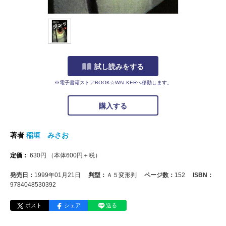
試し読みをする
※電子書籍ストアBOOK☆WALKERへ移動します。
購入する
著者
稲垣 みさお
定価：
630
円
（本体
600
円＋税）
発売日：
1999年01月21日
判型：
Ａ５変形判
ページ数：
152
ISBN：
9784048530392
ポスト
シェア
送る