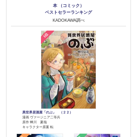
本 （コミック）
ベストセラーランキング
KADOKAWA調べ
1位
異世界居酒屋「のぶ」 （２２）
漫画 ヴァージニア二等兵
原作 蝉川 夏哉
キャラクター原案 転