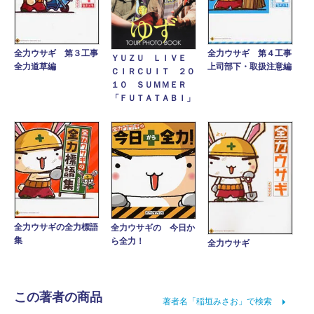
全力ウサギ 第３工事
全力ウサギ 第４工事
ＹＵＺＵ ＬＩＶＥ
全力道草編
上司部下・取扱注意編
ＣＩＲＣＵＩＴ ２０
１０ ＳＵＭＭＥＲ
「ＦＵＴＡＴＡＢＩ」
全力ウサギの全力標語
全力ウサギの 今日か
集
ら全力！
全力ウサギ
この著者の商品
著者名「稲垣みさお」で検索