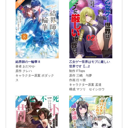
2位
3位
結界師の一輪華 8
乙女ゲー世界はモブに厳しい
著者 おだやか
世界です【…2
原作 クレハ
制作 FTops
キャラクター原案 ボダック
原作 三嶋 与夢
ス
作画 行々狸
キャラクター原案 孟達
構成 マツリ セイシロウ
4位
5位