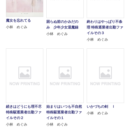
魔女を忘れてる
困らぬ前のかみだの
終わりはやっぱり不条
小林 めぐみ
み 少年少女退魔録
理 特殊逐業者出勤ファ
イルその３
小林 めぐみ
小林 めぐみ
続きはどうにも理不尽
始まりはいつも不自然
いかづちの剣 Ｉ
特殊駆逐業者出勤ファ
特殊駆逐業者出勤ファ
小林 めぐみ
イルその２
イルその１
小林 めぐみ
小林 めぐみ