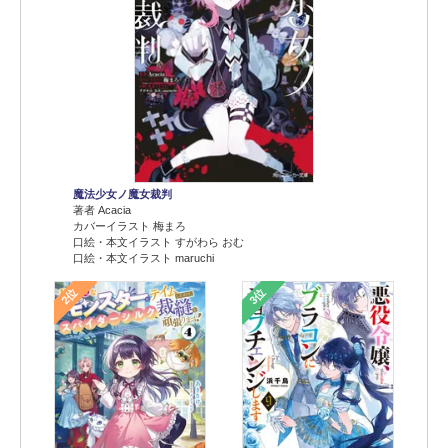
魔法少女ノ魔女裁判
著者 Acacia
カバーイラスト 梅まろ
口絵・本文イラスト すがわら おむ
口絵・本文イラスト maruchi
2位
3位