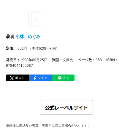
著者
小林 めぐみ
定価：
651
円
（本体
620
円＋税）
発売日：
1998年09月25日
判型：
文庫判
ページ数：
368
ISBN：
9784044155087
ポスト
シェア
送る
※画像は表紙及び帯等、実際とは異なる場合があります。