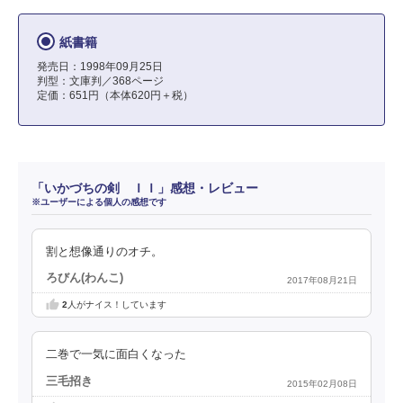
紙書籍
発売日：1998年09月25日
判型：文庫判／368ページ
定価：651円（本体620円＋税）
「いかづちの剣 ＩＩ」感想・レビュー
※ユーザーによる個人の感想です
割と想像通りのオチ。
ろびん(わんこ)
2017年08月21日
2
人がナイス！しています
二巻で一気に面白くなった
三毛招き
2015年02月08日