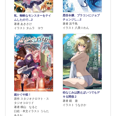
悪役令嬢、ブラコンにジョブ
私、蜘蛛なモンスターをテイ
チェンジし…2
ムしたので…2
著者 浜千鳥
著者 あきさけ
イラスト 八美☆わん
イラスト タムラ ヨウ
4位
5位
幼なじみは誘えばいつでもデ
超かぐや姫！
キる関係２
原作 スタジオクロマト・ス
著者 鏡 遊
タジオコロリド
イラスト うなさか
著者 桐山 なると
口絵・本文イラスト うらた
あさお