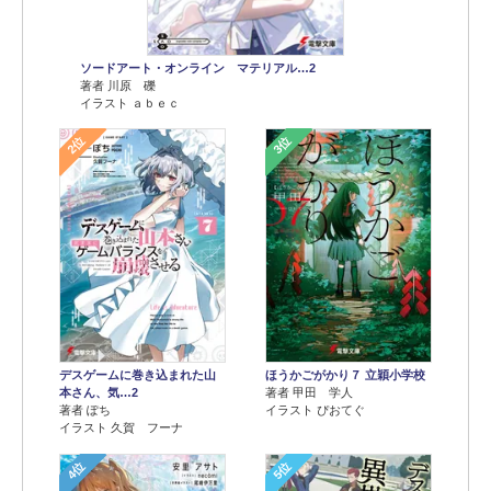
ソードアート・オンライン マテリアル…2
著者 川原 礫
イラスト ａｂｅｃ
2位
3位
デスゲームに巻き込まれた山
ほうかごがかり７ 立穎小学校
本さん、気…2
著者 甲田 学人
著者 ぽち
イラスト ぴおてぐ
イラスト 久賀 フーナ
4位
5位