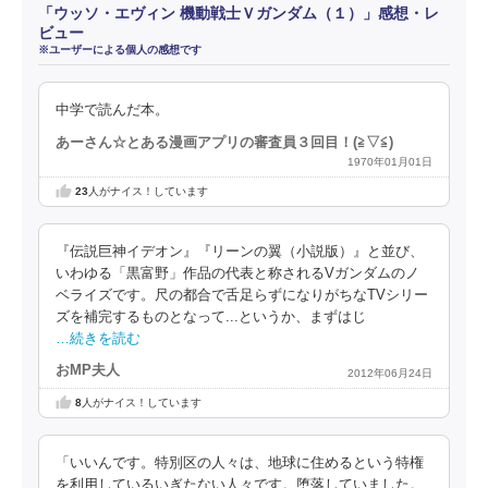
「ウッソ・エヴィン 機動戦士Ｖガンダム（１）」感想・レ
ビュー
※ユーザーによる個人の感想です
中学で読んだ本。
あーさん☆とある漫画アプリの審査員３回目！(⁠≧⁠▽⁠≦⁠)
1970年01月01日
23
人がナイス！しています
『伝説巨神イデオン』『リーンの翼（小説版）』と並び、
いわゆる「黒富野」作品の代表と称されるVガンダムのノ
ベライズです。尺の都合で舌足らずになりがちなTVシリー
ズを補完するものとなって...というか、まずはじ
…続きを読む
おMP夫人
2012年06月24日
8
人がナイス！しています
「いいんです。特別区の人々は、地球に住めるという特権
を利用しているいぎたない人々です。堕落していました。