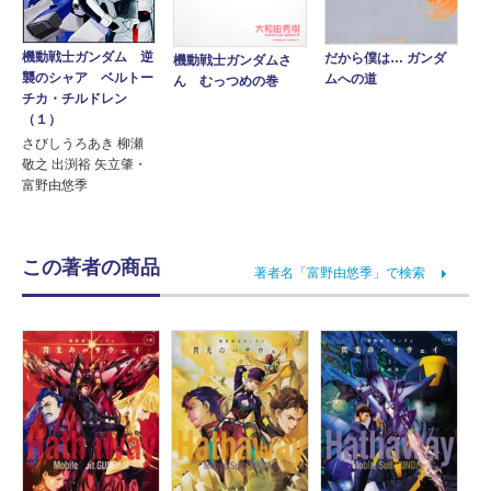
機動戦士ガンダム 逆
だから僕は… ガンダ
機動戦士ガンダムさ
襲のシャア ベルトー
ムへの道
ん むっつめの巻
チカ・チルドレン
（１）
さびしうろあき 柳瀬
敬之 出渕裕 矢立肇・
富野由悠季
この著者の商品
著者名「富野由悠季」で検索