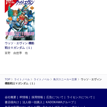
ウッソ・エヴィン 機動
戦士Ｖガンダム（１）
富野 由悠季 他
TOP
ライトノベル
ライトノベル
角川スニーカー文庫
ウッソ・エヴィン
機動戦士Ｖガンダム（１）
会社概要
IR情報
採用情報
広告について
ライセンスについて
書店様向け
法人様一括購入
KADOKAWAグループ