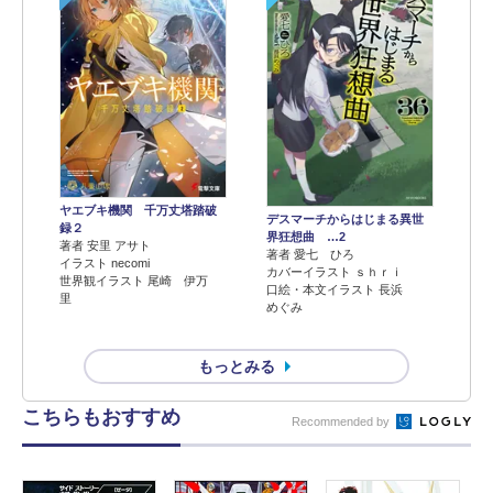
ヤエブキ機関 千万丈塔踏破
デスマーチからはじまる異世
録２
界狂想曲 …2
著者 安里 アサト
著者 愛七 ひろ
イラスト necomi
カバーイラスト ｓｈｒｉ
世界観イラスト 尾崎 伊万
口絵・本文イラスト 長浜
里
めぐみ
もっとみる
こちらもおすすめ
Recommended by