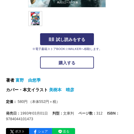
試し読みをする
※電子書籍ストアBOOK☆WALKERへ移動します。
購入する
著者
富野 由悠季
カバー・本文イラスト
美樹本 晴彦
定価：
580
円
（本体
552
円＋税）
発売日：
1993年03月01日
判型：
文庫判
ページ数：
312
ISBN：
9784044101473
ポスト
シェア
送る