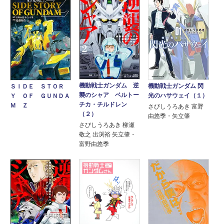
機動戦士ガンダム 逆
機動戦士ガンダム 閃
ＳＩＤＥ ＳＴＯＲ
襲のシャア ベルトー
光のハサウェイ（１）
Ｙ ＯＦ ＧＵＮＤＡ
チカ・チルドレン
Ｍ Ｚ
さびしうろあき 富野
（２）
由悠季・矢立肇
さびしうろあき 柳瀬
敬之 出渕裕 矢立肇・
富野由悠季