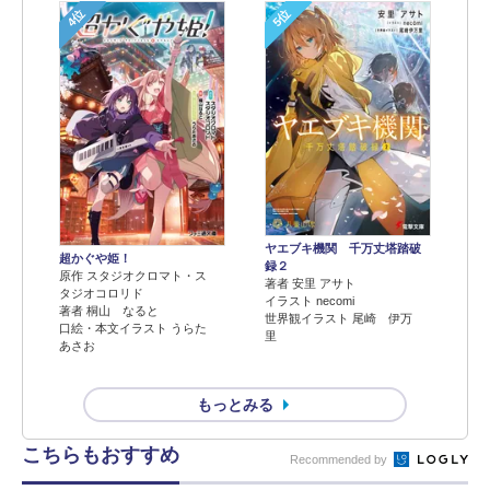
4位
5位
ヤエブキ機関 千万丈塔踏破
超かぐや姫！
録２
原作 スタジオクロマト・ス
著者 安里 アサト
タジオコロリド
イラスト necomi
著者 桐山 なると
世界観イラスト 尾崎 伊万
口絵・本文イラスト うらた
里
あさお
もっとみる
こちらもおすすめ
Recommended by