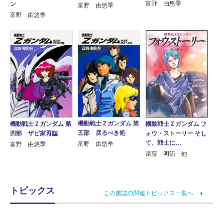
富野 由悠季
ン
富野 由悠季
富野 由悠季
機動戦士Ｚガンダム 第
機動戦士Ｚガンダム フ
機動戦士Ｚガンダム 第
五部 戻るべき処
ォウ・ストーリー そし
四部 ザビ家再臨
て、戦士に…
富野 由悠季
富野 由悠季
遠藤 明範 他
トピックス
この書誌の関連トピックス一覧へ