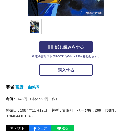
試し読みをする
※電子書籍ストアBOOK☆WALKERへ移動します。
購入する
著者
富野 由悠季
定価：
748
円
（本体
680
円＋税）
発売日：
1987年11月12日
判型：
文庫判
ページ数：
288
ISBN：
9784044101046
ポスト
シェア
送る