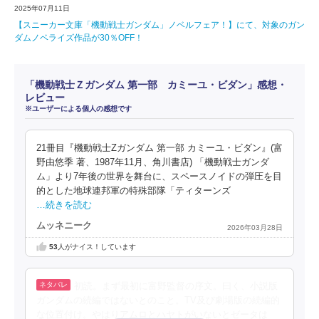
2025年07月11日
【スニーカー文庫「機動戦士ガンダム」ノベルフェア！】にて、対象のガン
ダムノベライズ作品が30％OFF！
「機動戦士Ｚガンダム 第一部 カミーユ・ビダン」感想・
レビュー
※ユーザーによる個人の感想です
21冊目『機動戦士Zガンダム 第一部 カミーユ・ビダン』(富
野由悠季 著、1987年11月、角川書店) 「機動戦士ガンダ
ム」より7年後の世界を舞台に、スペースノイドの弾圧を目
的とした地球連邦軍の特殊部隊「ティターンズ
…続きを読む
ムッネニーク
2026年03月28日
53
人がナイス！しています
初読。まず最初に富野監督の序文。曰く、小説版
ガンダムの続編ではないとのこと。TV及び劇場版の続編的
な位置付け。やはりアムロとハヤトがいないとゼータは