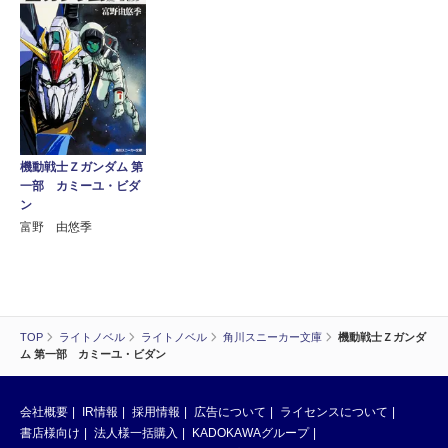
機動戦士Ｚガンダム 第
一部 カミーユ・ビダ
ン
富野 由悠季
TOP
ライトノベル
ライトノベル
角川スニーカー文庫
機動戦士Ｚガンダ
ム 第一部 カミーユ・ビダン
会社概要
IR情報
採用情報
広告について
ライセンスについて
書店様向け
法人様一括購入
KADOKAWAグループ