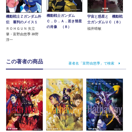
機動戦士ガンダム
機動戦士Ｚガンダム外
宇宙と惑星と 機動戦
Ｃ．Ｄ．Ａ．若き彗星
伝 審判のメイス１
士ガンダムＵＣ（８）
の肖像 （８）
ＲＯＨＧＵＮ 矢立
福井晴敏
肇・富野由悠季 神野
淳一
この著者の商品
著者名「富野由悠季」で検索