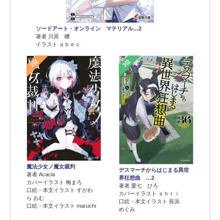
ソードアート・オンライン マテリアル…2
著者 川原 礫
イラスト ａｂｅｃ
2位
3位
魔法少女ノ魔女裁判
デスマーチからはじまる異世
著者 Acacia
界狂想曲 …2
カバーイラスト 梅まろ
著者 愛七 ひろ
口絵・本文イラスト すがわ
カバーイラスト ｓｈｒｉ
ら おむ
口絵・本文イラスト 長浜
口絵・本文イラスト maruchi
めぐみ