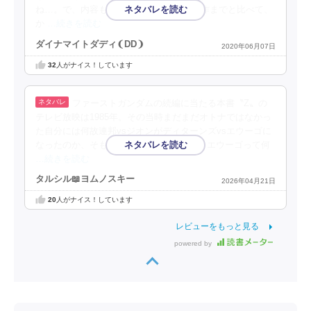
ね…。で、内容もかなりTV版に忠実。前作までと比べて、
か
…続きを読む
ダイナマイトダディ❨DD❩
2020年06月07日
32
人がナイス！しています
ファーストガンダムの続編に当たる本書〝Z〟の
テレビ放映は1985年。その当時まだまだオトナではなかっ
た自分には何故連邦vsジオンがディターンズvsエウーゴに
なったのか、そもそもディターンズって、エウーゴって何
…続きを読む
タルシル📖ヨムノスキー
2026年04月21日
20
人がナイス！しています
レビューをもっと見る
powered by