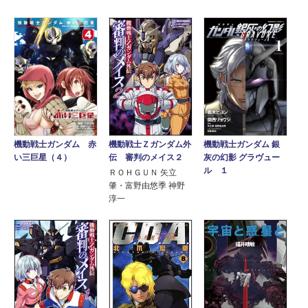
機動戦士Ｚガンダム外
機動戦士ガンダム 赤
機動戦士ガンダム 銀
伝 審判のメイス２
い三巨星（４）
灰の幻影 グラヴュー
ル １
ＲＯＨＧＵＮ 矢立
肇・富野由悠季 神野
淳一