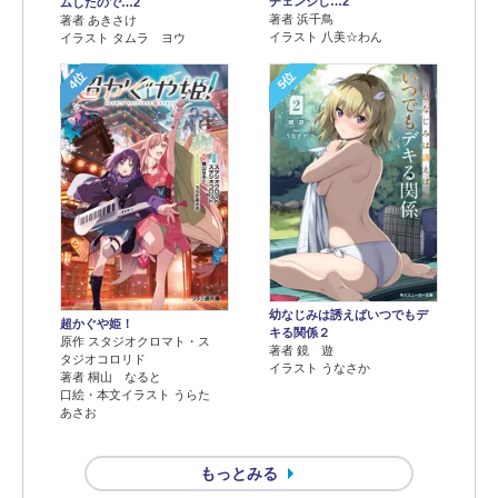
チェンジし…2
ムしたので…2
著者 浜千鳥
著者 あきさけ
イラスト 八美☆わん
イラスト タムラ ヨウ
4位
5位
幼なじみは誘えばいつでもデ
超かぐや姫！
キる関係２
原作 スタジオクロマト・ス
著者 鏡 遊
タジオコロリド
イラスト うなさか
著者 桐山 なると
口絵・本文イラスト うらた
あさお
もっとみる