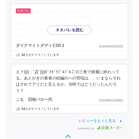
初読。これは、小説版のオリジナルであると思
う。でなければ、ハヤトがシャアに撃たれ、アムロまでも
が撃墜され❨しかもシャアにではない❩死んでいくことの
説明が…。富野監督のあとがきから察するに、ガンダムTV
放映
…続きを読む
ダイナマイトダディ❨DD❩
2020年06月03日
32
人がナイス！しています
え？((((；ﾟДﾟ))))ｶﾞｸｶﾞｸﾌﾞﾙﾌﾞﾙこの三巻で綺麗に終わって
る。あとがきの著者の続編のへの苦悩は、、いまならそれ
はそれでアリだと言えるが。当時ではどうだったんだろ
う？
こも 旧柏バカ一代
2025年02月09日
24
人がナイス！しています
レビューをもっと見る
powered by