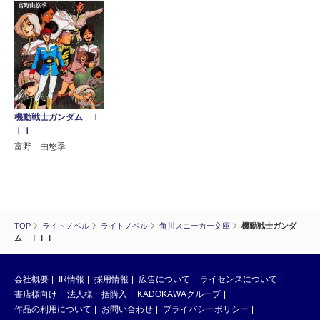
機動戦士ガンダム Ｉ
ＩＩ
富野 由悠季
TOP
ライトノベル
ライトノベル
角川スニーカー文庫
機動戦士ガンダ
ム ＩＩＩ
会社概要
IR情報
採用情報
広告について
ライセンスについて
書店様向け
法人様一括購入
KADOKAWAグループ
作品の利用について
お問い合わせ
プライバシーポリシー