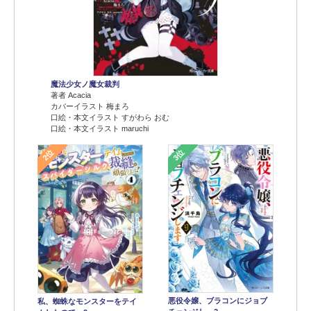
魔法少女ノ魔女裁判
著者 Acacia
カバーイラスト 梅まろ
口絵・本文イラスト すがわら おむ
口絵・本文イラスト maruchi
2位
3位
悪役令嬢、ブラコンにジョブ
私、蜘蛛なモンスターをテイ