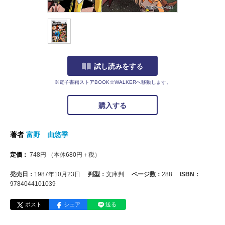
試し読みをする
※電子書籍ストアBOOK☆WALKERへ移動します。
購入する
著者
富野 由悠季
定価：
748
円
（本体
680
円＋税）
発売日：
1987年10月23日
判型：
文庫判
ページ数：
288
ISBN：
9784044101039
ポスト
シェア
送る