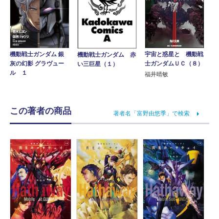
宇宙と惑星と 機動戦
機動戦士ガンダム 銀
機動戦士ガンダム 赤
士ガンダムＵＣ（８）
灰の幻影 グラヴュー
い三巨星（１）
ル １
福井晴敏
この著者の商品
著者名「富野由悠季」で検索