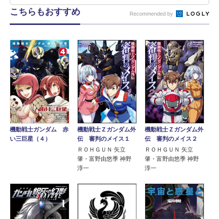
こちらもおすすめ
Recommended by
機動戦士Ｚガンダム外
機動戦士Ｚガンダム外
機動戦士ガンダム 赤
伝 審判のメイス１
伝 審判のメイス２
い三巨星（４）
ＲＯＨＧＵＮ 矢立
ＲＯＨＧＵＮ 矢立
肇・富野由悠季 神野
肇・富野由悠季 神野
淳一
淳一