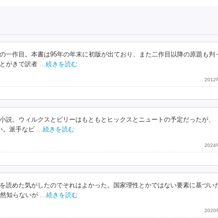
の一作目。本書は95年の年末に初版が出ており、また二作目以降の原題も判
とがきで訳者
…続きを読む
201
小説。ウィルクスとビリーはもともとヒックスとニュートの予定だったが、
い。派手なビ
…続きを読む
202
を読めた気がしたのでそれはよかった。国家理性とかではない要素に基づい
全然知らないが
…続きを読む
202