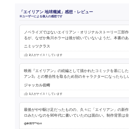
「エイリアン 地球殲滅」感想・レビュー
※ユーザーによる個人の感想です
ノベライズではないエイリアン・オリジナルストーリー三部作
るが、なぜか角川ホラーは後が続いていないようだ。本書のあ
ニミッツクラス
2
人がナイス！しています
映画『エイリアン』の続編として描かれたコミックを基にした
アン3』との整合性を取るため別のキャラクターになったらし
ジャッカル佐崎
1
人がナイス！しています
最後がやや駆け足だったものの、久々に「エイリアン」の新作
ロみたいなのを90年代に書いていたのは面白い。制作背景は
Ⱇⱆⰿⰹⱅⰰⰽⰰ