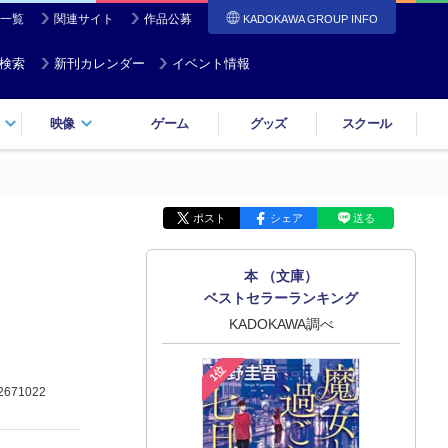
一覧
関連サイト
作品公募
KADOKAWA GROUP INFO
検索
新刊カレンダー
イベント情報
映像
ゲーム
グッズ
スクール
ポスト
シェア
送る
本 （文庫）
ベストセラーランキング
KADOKAWA調べ
1位
2671022