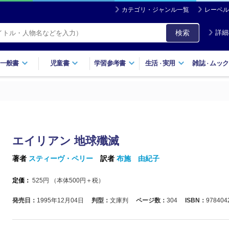
カテゴリ・ジャンル一覧
レーベル
検索
詳細
一般書
児童書
学習参考書
生活
実用
雑誌
ムック
・
・
エイリアン 地球殲滅
著者
スティーヴ・ペリー
訳者
布施 由紀子
定価：
525
円 （本体
500
円＋税）
発売日：
1995年12月04日
判型：
文庫判
ページ数：
304
ISBN：
978404