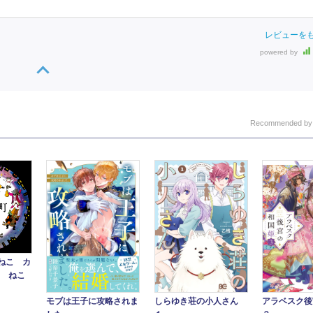
レビューを
powered by
Recommended b
ねこ カ
5 ねこ
アラベスク後
モブは王子に攻略されま
しらゆき荘の小人さん