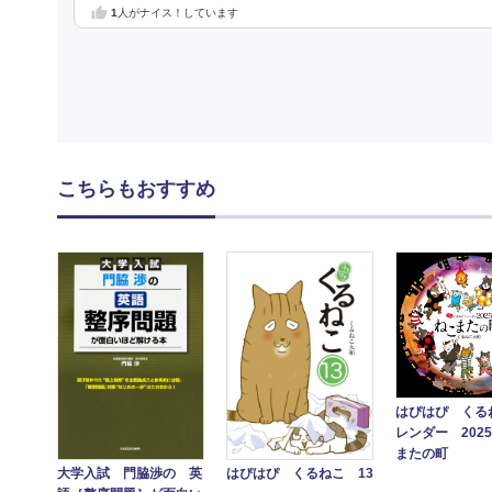
1
人がナイス！しています
こちらもおすすめ
はぴはぴ くる
レンダー 202
またの町
大学入試 門脇渉の 英
はぴはぴ くるねこ 13