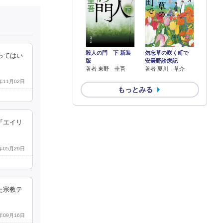
殺人の門 下 新装
勿忘草の咲く町で
ってはい
版
安曇野診療記
著者 東野 圭吾
著者 夏川 草介
2年11月02日
もっとみる
『エイリ
4年05月29日
た宗教テ
0年09月16日