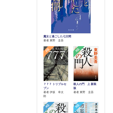
魔女と過ごした七日間
著者 東野 圭吾
2位
3位
７７７ トリプルセ
殺人の門 上 新装
ブン
版
著者 伊坂 幸太
著者 東野 圭吾
郎
4位
5位