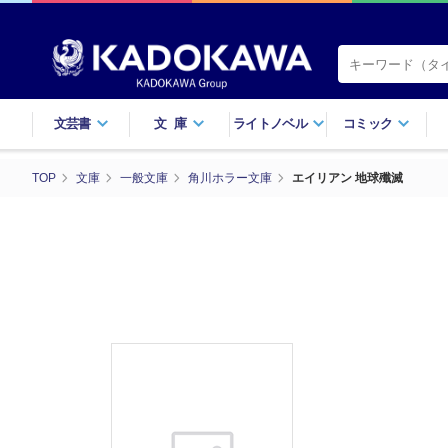
文芸書
文庫
ライトノベル
コミック
TOP
文庫
一般文庫
角川ホラー文庫
エイリアン 地球殲滅