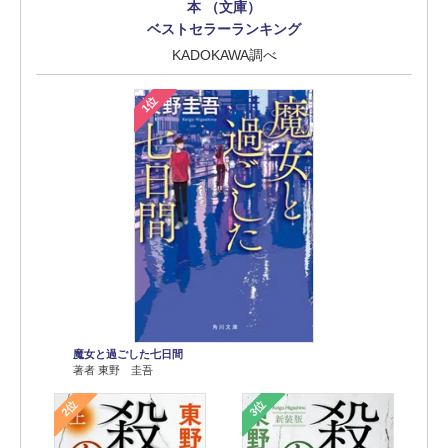
本 （文庫）
ベストセラーランキング
KADOKAWA調べ
1位
魔女と過ごした七日間
著者 東野 圭吾
2位
3位