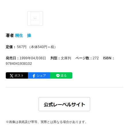
著者
桐生 操
定価：
567
円
（本体
540
円＋税）
発売日：
1999年04月08日
判型：
文庫判
ページ数：
272
ISBN：
9784041938102
ポスト
シェア
送る
※画像は表紙及び帯等、実際とは異なる場合があります。