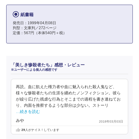
紙書籍
発売日：1999年04月08日
判型：文庫判／272ページ
定価：567円（本体540円＋税）
「美しき惨殺者たち」感想・レビュー
※ユーザーによる個人の感想です
再読。血に飢えた権力者や血に魅入られた殺人鬼など、
様々な惨殺者たちの生涯を纏めたノンフィクション。彼ら
が繰り広げた残虐な行為とそこまでの過程を書き連ねてお
り、内面を推察するような部分は少ない。ストーリ
…続きを読む
みや
2018年03月03日
29
人がナイス！しています