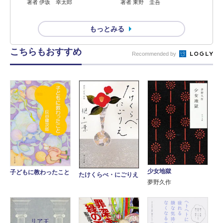
著者 伊坂 幸太郎
著者 東野 圭吾
もっとみる
こちらもおすすめ
Recommended by
少女地獄
子どもに教わったこと
たけくらべ・にごりえ
夢野久作