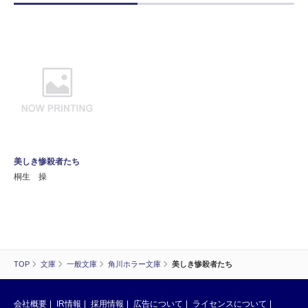
美しき惨殺者たち
桐生 操
TOP
文庫
一般文庫
角川ホラー文庫
美しき惨殺者たち
会社概要
IR情報
採用情報
広告について
ライセンスについて