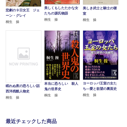
美しくもしたたかな女
美しき武士と騎士の寝
悲劇の９日女王 ジェ
たちの源氏物語
室
ーン・グレイ
桐生 操
桐生 操
桐生 操
ヨーロッパ王室の女た
本当に恐ろしい 殺人
眠れぬ夜の恐ろしい話
ち―愛と欲望の裏面史
鬼の世界史
西洋残酷人物史
桐生 操
桐生 操
桐生 操
最近チェックした商品