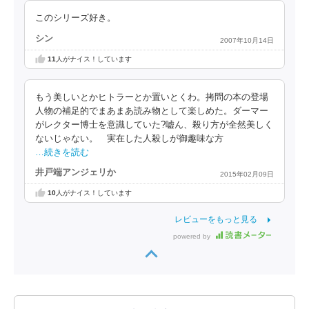
このシリーズ好き。
シン
2007年10月14日
11
人がナイス！しています
もう美しいとかヒトラーとか置いとくわ。拷問の本の登場
人物の補足的でまあまあ読み物として楽しめた。ダーマー
がレクター博士を意識していた?嘘ん、殺り方が全然美しく
ないじゃない。 実在した人殺しが御趣味な方
…続きを読む
井戸端アンジェリか
2015年02月09日
10
人がナイス！しています
レビューをもっと見る
powered by