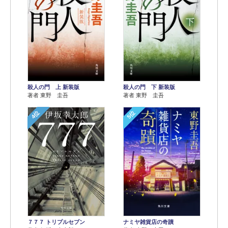
殺人の門 上 新装版
殺人の門 下 新装版
著者 東野 圭吾
著者 東野 圭吾
4位
5位
７７７ トリプルセブン
ナミヤ雑貨店の奇蹟