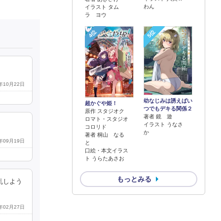
わん
イラスト タム
ラ ヨウ
4位
5位
9年10月22日
幼なじみは誘えばい
超かぐや姫！
つでもデキる関係２
原作 スタジオク
著者 鏡 遊
ロマト・スタジオ
イラスト うなさ
コロリド
か
著者 桐山 なる
8年09月19日
と
口絵・本文イラス
ト うらたあさお
もっとみる
乱しよう
3年02月27日