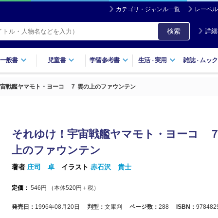
カテゴリ・ジャンル一覧
レーベル
検索
詳細
一般書
児童書
学習参考書
生活
実用
雑誌
ムック
・
・
宙戦艦ヤマモト・ヨーコ ７ 雲の上のファウンテン
それゆけ！宇宙戦艦ヤマモト・ヨーコ ７
上のファウンテン
著者
庄司 卓
イラスト
赤石沢 貴士
定価：
546
円 （本体
520
円＋税）
発売日：
1996年08月20日
判型：
文庫判
ページ数：
288
ISBN：
978482