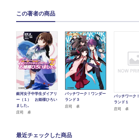
この著者の商品
銀河女子中学生ダイアリ
パッチワーク！ワンダー
パッチワーク
ー（１） お姫様ひろい
ランド３
ランド１
ました。
庄司 卓
庄司 卓
庄司 卓
最近チェックした商品