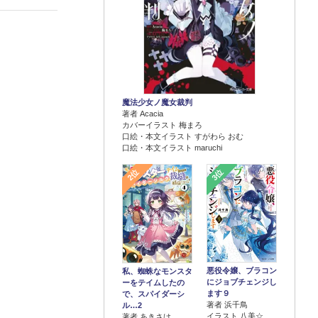
魔法少女ノ魔女裁判
著者 Acacia
カバーイラスト 梅まろ
口絵・本文イラスト すがわら おむ
口絵・本文イラスト maruchi
2位
3位
悪役令嬢、ブラコン
私、蜘蛛なモンスタ
にジョブチェンジし
ーをテイムしたの
ます９
で、スパイダーシ
著者 浜千鳥
ル…2
イラスト 八美☆
著者 あきさけ