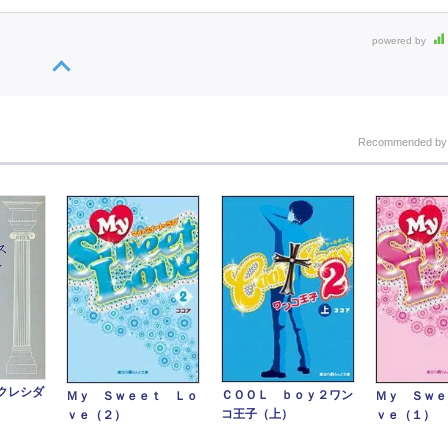
powered by
Recommended b
クレシダ
ＣＯＯＬ ｂｏｙ２ワン
Ｍｙ Ｓｗｅｅｔ Ｌｏ
Ｍｙ Ｓｗｅ
コ王子（上）
ｖｅ（２）
ｖｅ（１）