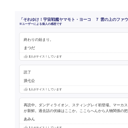
「それゆけ！宇宙戦艦ヤマモト・ヨーコ ７ 雲の上のファ
※ユーザーによる個人の感想です
終わりの始まり。
まつだ
2
人がナイス！しています
読了
洪七公
1
人がナイス！しています
再読中。ダンディライオン、スティングレイ初登場。マーカス
が新鮮。過去話の伏線はここか。ここらへんから人物関係の把
あみん
1
人がナイス！しています