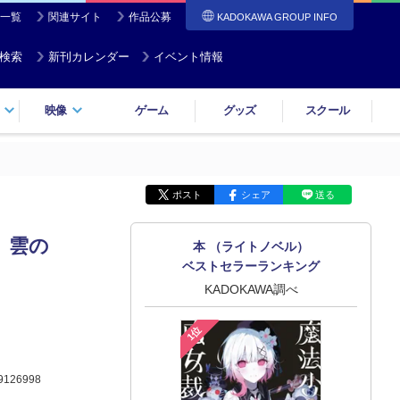
一覧
関連サイト
作品公募
KADOKAWA GROUP INFO
検索
新刊カレンダー
イベント情報
映像
ゲーム
グッズ
スクール
ポスト
シェア
送る
 雲の
本 （ライトノベル）
ベストセラーランキング
KADOKAWA調べ
1位
9126998