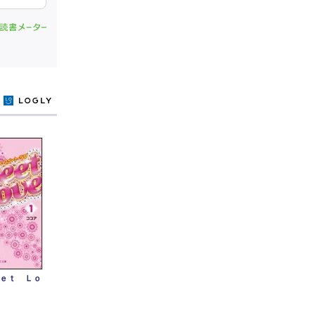
y
ｅｔ Ｌｏ