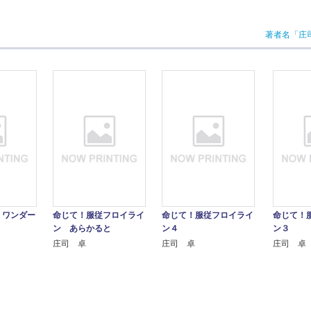
著者名「庄
！ワンダー
命じて！服従フロイライ
命じて！服従フロイライ
命じて！
ン あらかると
ン４
ン３
庄司 卓
庄司 卓
庄司 卓