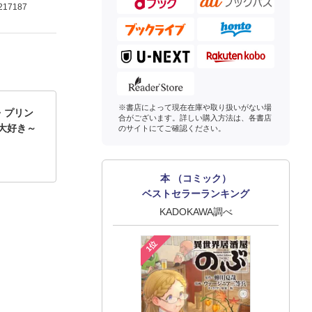
217187
※書店によって現在在庫や取り扱いがない場
・プリン
合がございます。詳しい購入方法は、各書店
大好き～
のサイトにてご確認ください。
本 （コミック）
ベストセラーランキング
KADOKAWA調べ
1位