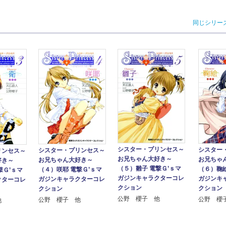
同じシリー
シスター・プリンセス～
シスター
シスター・プリンセス～
リンセス～
お兄ちゃん大好き～
お兄ちゃ
お兄ちゃん大好き～
好き～
（５）雛子 電撃Ｇ’ｓマ
（６）鞠絵
（４）咲耶 電撃Ｇ’ｓマ
撃Ｇ’ｓマ
ガジンキャラクターコレ
ガジンキ
ガジンキャラクターコレ
クターコレ
クション
クション
クション
公野 櫻子 他
公野 櫻
公野 櫻子 他
他