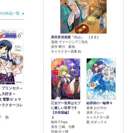
ズの作品一覧
異世界居酒屋「のぶ」 （２２）
漫画 ヴァージニア二等兵
原作 蝉川 夏哉
キャラクター原案 転
2位
3位
・プリンセス～
ん大好き～
 電撃Ｇ’ｓマ
乙女ゲー世界はモブ
結界師の一輪華 8
ャラクターコレ
に厳しい世界です
著者 おだやか
【共和国編】 ０
原作 クレハ
子 他
２
キャラクター原
制作 FTops
案 ボダックス
原作 三嶋 与夢
作画 行々狸