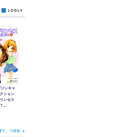
y
ガジンキャ
クション
プリンセス
...
櫻子」で検索