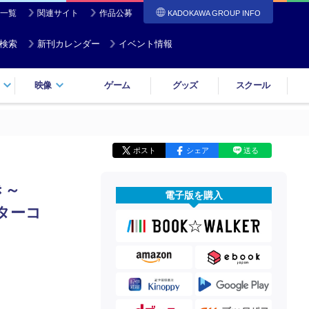
一覧
関連サイト
作品公募
KADOKAWA GROUP INFO
検索
新刊カレンダー
イベント情報
映像
ゲーム
グッズ
スクール
ポスト
シェア
送る
き～
電子版を購入
ターコ