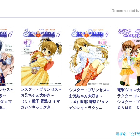
Recommended b
シスター・プリンセス～
ンセス～
シスター・プリンセス～
電撃Ｇ’ｓマ
お兄ちゃん大好き～
き～
お兄ちゃん大好き～
ラクターコレ
（５）雛子 電撃Ｇ’ｓマ
Ｇ’ｓマ
（４）咲耶 電撃Ｇ’ｓマ
シスター・
ガジンキャラクタ...
..
ガジンキャラクタ...
ＧＡＭＥ ＳＴ
著者名「公野