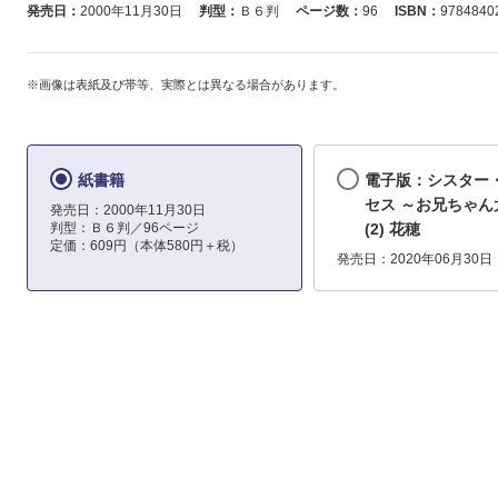
発売日：
2000年11月30日
判型：
Ｂ６判
ページ数：
96
ISBN：
9784840
※画像は表紙及び帯等、実際とは異なる場合があります。
紙書籍
電子版：シスター
セス ～お兄ちゃん
発売日：2000年11月30日
判型：Ｂ６判／96ページ
(2) 花穂
定価：609円（本体580円＋税）
発売日：2020年06月30日