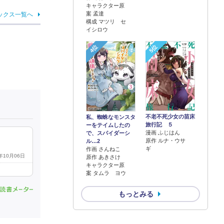
キャラクター原
案 孟達
ックス一覧へ
構成 マツリ セ
イシロウ
4位
5位
不老不死少女の苗床
私、蜘蛛なモンスタ
旅行記 ５
ーをテイムしたの
漫画 ふじはん
で、スパイダーシ
原作 ルナ・ウサ
ル…2
ギ
作画 さんねこ
6年10月06日
原作 あきさけ
キャラクター原
案 タムラ ヨウ
もっとみる