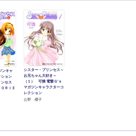
シスター・プリンセス～
ジンキャ
お兄ちゃん大好き～
クション
（１） 可憐 電撃Ｇ’ｓ
リンセス
マガジンキャラクターコ
ＴＯＲＩＥ
レクション
公野 櫻子