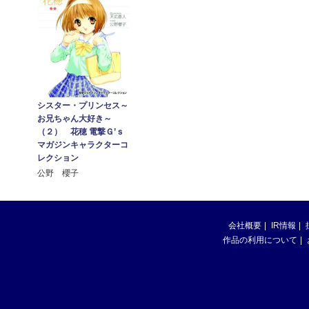
シスター・プリンセス～
お兄ちゃん大好き～
（２） 花穂 電撃Ｇ’ｓ
マガジンキャラクターコ
レクション
公野 櫻子
会社概要
IR情報
作品の利用について