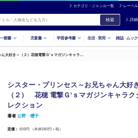
カテゴリ・ジャンル一覧
レーベル
検索
詳細
一般書
児童書
学習参考書
生活
実用
雑誌
ムック
・
・
ゃん大好き～（２）花穂電撃Ｇ’ｓマガジンキャラ…
シスター・プリンセス～お兄ちゃん大好
（２） 花穂 電撃Ｇ’ｓマガジンキャラク
レクション
著者
公野 櫻子
定価：
609
円 （本体
580
円＋税）