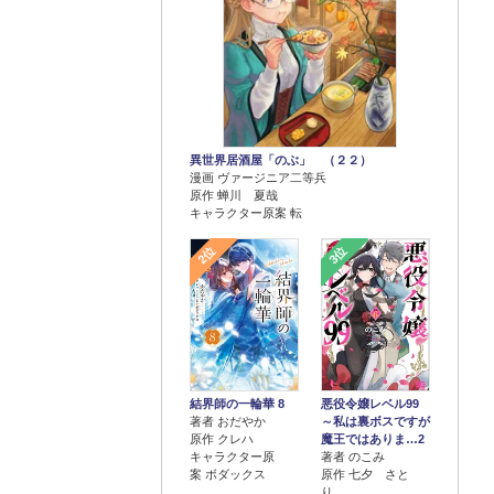
異世界居酒屋「のぶ」 （２２）
漫画 ヴァージニア二等兵
原作 蝉川 夏哉
キャラクター原案 転
2位
3位
結界師の一輪華 8
悪役令嬢レベル99
著者 おだやか
～私は裏ボスですが
原作 クレハ
魔王ではありま…2
キャラクター原
著者 のこみ
案 ボダックス
原作 七夕 さと
り