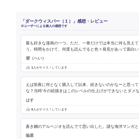
「ダークウィスパー（１）」感想・レビュー
※ユーザーによる個人の感想です
最も好きな漫画の一つ。ただ、一巻だけでは本当に何も見えて
う。時間をかけて、何度も読んでると色々発見があって面白い
塀（へい）
1
人がナイス！しています
えば前夜に何となく購入して以来、続きないのかなーと思って
な？当時‘今の絵描きはこのレベルの仕上げができないとダメな
はす
0
人がナイス！しています
蒼き鋼のアルペジオを読んでて思い出した。謎な海洋マンガと
焔星