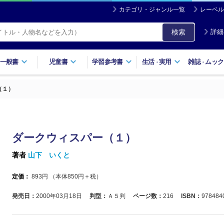
カテゴリ・ジャンル一覧
レーベル
検索
詳細
一般書
児童書
学習参考書
生活
実用
雑誌
ムック
・
・
（１）
ダークウィスパー（１）
著者
山下 いくと
定価：
893
円 （本体
850
円＋税）
発売日：
2000年03月18日
判型：
Ａ５判
ページ数：
216
ISBN：
978484