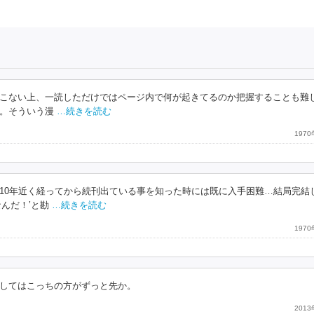
こない上、一読しただけではページ内で何が起きてるのか把握することも難
。そういう漫
…続きを読む
197
10年近く経ってから続刊出ている事を知った時には既に入手困難…結局完結
んだ！’と勘
…続きを読む
197
してはこっちの方がずっと先か。
201