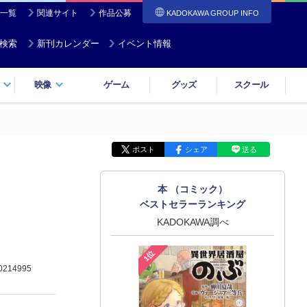
一覧
関連サイト
作品公募
KADOKAWA GROUP INFO
検索
新刊カレンダー
イベント情報
映像
ゲーム
グッズ
スクール
ポスト
シェア
送る
本 （コミック）
ベストセラーランキング
KADOKAWA調べ
1位
0214995