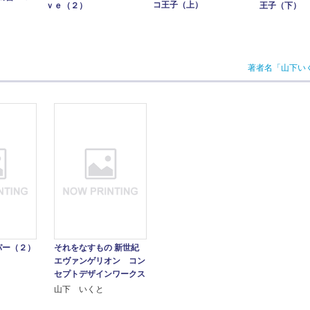
コ王子（上）
ｖｅ（２）
王子（下）
著者名「山下い
パー（２）
それをなすもの 新世紀
エヴァンゲリオン コン
セプトデザインワークス
山下 いくと