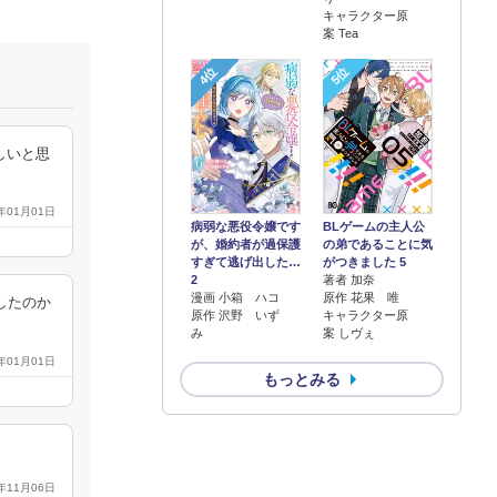
キャラクター原
案 Tea
4位
5位
しいと思
0年01月01日
病弱な悪役令嬢です
BLゲームの主人公
が、婚約者が過保護
の弟であることに気
すぎて逃げ出した…
がつきました 5
2
著者 加奈
漫画 小箱 ハコ
原作 花果 唯
したのか
原作 沢野 いず
キャラクター原
み
案 しヴぇ
0年01月01日
もっとみる
3年11月06日