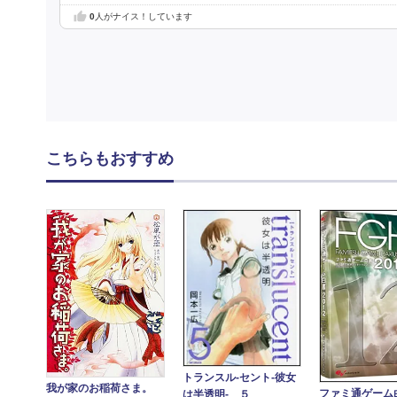
0
人がナイス！しています
こちらもおすすめ
トランスル‐セント‐彼女
我が家のお稲荷さま。
ファミ通ゲーム
は半透明‐ ５