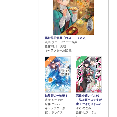
異世界居酒屋「のぶ」 （２２）
漫画 ヴァージニア二等兵
原作 蝉川 夏哉
キャラクター原案 転
2位
3位
結界師の一輪華 8
悪役令嬢レベル99
著者 おだやか
～私は裏ボスですが
原作 クレハ
魔王ではありま…2
キャラクター原
著者 のこみ
案 ボダックス
原作 七夕 さと
り