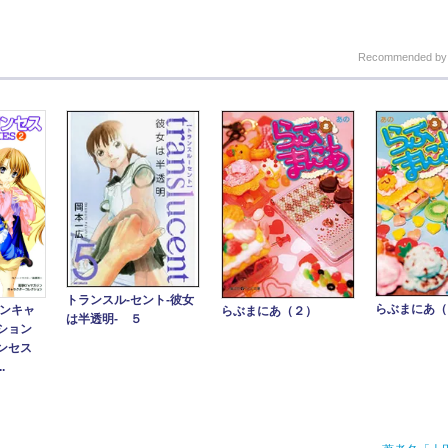
Recommended b
トランスル‐セント‐彼女
らぶまにあ（
ジンキャ
らぶまにあ（２）
は半透明‐ ５
ション
リンセス
.