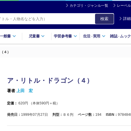
カテゴリ・ジャンル一覧
レーベル
検索
詳細
一般書
児童書
学習参考書
生活
実用
雑誌
ムック
・
・
（４）
ア・リトル・ドラゴン（４）
著者
上田 宏
定価：
620
円 （本体
590
円＋税）
発売日：
1999年07月27日
判型：
Ｂ６判
ページ数：
194
ISBN：
978484