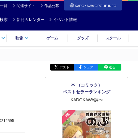
一覧
関連サイト
作品公募
KADOKAWA GROUP INFO
検索
新刊カレンダー
イベント情報
映像
ゲーム
グッズ
スクール
ポスト
シェア
送る
本 （コミック）
ベストセラーランキング
KADOKAWA調べ
1位
0212595