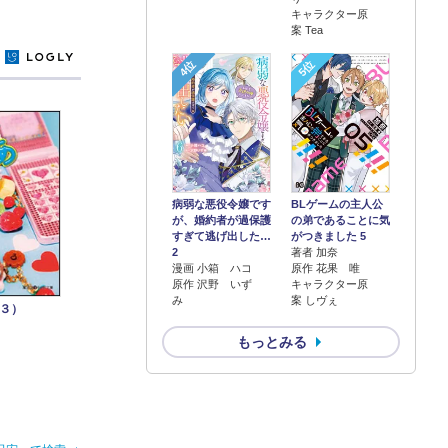
キャラクター原
案 Tea
y
4位
5位
病弱な悪役令嬢です
BLゲームの主人公
が、婚約者が過保護
の弟であることに気
すぎて逃げ出した…
がつきました 5
2
著者 加奈
漫画 小箱 ハコ
原作 花果 唯
原作 沢野 いず
キャラクター原
み
案 しヴぇ
３）
もっとみる