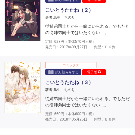
こいとうたたね（２）
著者 鳥生 ちのり
従姉弟同士だから一緒にいられる、でもただ
の従姉弟同士ではいたくない…。
定価
627
円（本体
570
円＋税）
発売日：2017年09月27日
判型：Ｂ６判
コミックス
試し読みをする
電子版
こいとうたたね（３）
著者 鳥生 ちのり
従姉弟同士だから一緒にいられる、でもただ
の従姉弟同士ではいたくない…。
定価
660
円（本体
600
円＋税）
発売日：2018年05月25日
判型：Ｂ６判