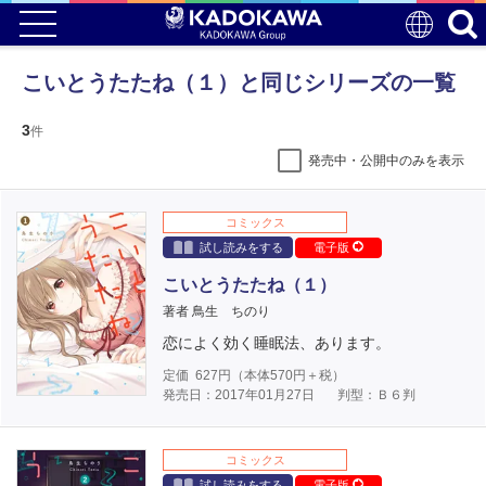
こいとうたたね（１）と同じシリーズの一覧
3
件
発売中・公開中のみを表示
コミックス
試し読みをする
電子版
こいとうたたね（１）
著者 鳥生 ちのり
恋によく効く睡眠法、あります。
定価
627
円（本体
570
円＋税）
発売日：2017年01月27日
判型：Ｂ６判
コミックス
試し読みをする
電子版