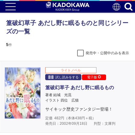
篁破幻草子 あだし野に眠るものと同じシリー
ズの一覧
5
件
発売中・公開中のみを表示
ライトノベル
試し読みをする
電子版
篁破幻草子 あだし野に眠るもの
著者 結城 光流
イラスト 四位 広猫
サイキック歴史ファンタジー登場！
定価
482
円（本体
438
円＋税）
発売日：2002年09月18日
判型：文庫判