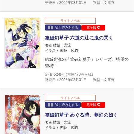
発売日：2005年03月31日
判型：文庫判
ライトノベル
試し読みをする
電子版
篁破幻草子 六道の辻に鬼の哭く
著者 結城 光流
イラスト 四位 広猫
結城光流の「篁破幻草子」シリーズ、待望の
登場!!
定価
524
円（本体
476
円＋税）
発売日：2006年03月31日
判型：文庫判
ライトノベル
試し読みをする
電子版
篁破幻草子 めぐる時、夢幻の如く
著者 結城 光流
イラスト 四位 広猫