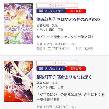
ライトノベル
試し読みをする
電子版
篁破幻草子 ちはやぶる神のめざめの
著者 結城 光流
イラスト 四位 広猫
サイキック歴史ファンタジー第２弾！
定価
482
円（本体
438
円＋税）
発売日：2002年09月18日
判型：文庫判
ライトノベル
試し読みをする
電子版
篁破幻草子 宿命よりもなお深く
著者 結城 光流
イラスト 四位 広猫
「少年陰陽師」の結城光流が、新たにおくる
平安伝奇絵巻!!
定価
524
円（本体
476
円＋税）