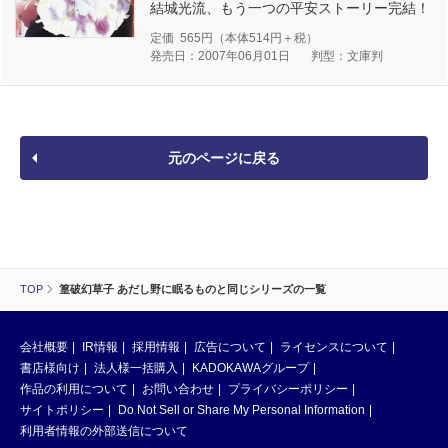
結城光流、もう一つの平安ストーリー完結！
定価
565
円（本体
514
円＋税）
発売日：2007年06月01日
判型：文庫判
元のページに戻る
TOP
篁破幻草子 あだし野に眠るものと同じシリーズの一覧
会社概要
IR情報
採用情報
広告について
ライセンスについて
書店様向け
法人様一括購入
KADOKAWAグループ
作品の利用について
お問い合わせ
プライバシーポリシー
サイトポリシー
Do Not Sell or Share My Personal Information
利用者情報の外部送信について