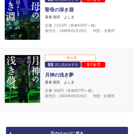
聖母の深き淵
著者 柴田 よしき
定価
1,012
円（本体
920
円＋税）
発売日：1998年03月20日
判型：文庫判
一般文庫
試し読みをする
電子版
月神の浅き夢
著者 柴田 よしき
定価
943
円（本体
857
円＋税）
発売日：2000年05月24日
判型：文庫判
元のページに戻る