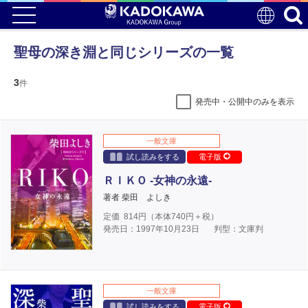
聖母の深き淵と同じシリーズの一覧
3
件
発売中・公開中のみを表示
一般文庫
試し読みをする
電子版
ＲＩＫＯ ‐女神の永遠‐
著者 柴田 よしき
定価
814
円（本体
740
円＋税）
発売日：1997年10月23日
判型：文庫判
一般文庫
試し読みをする
電子版