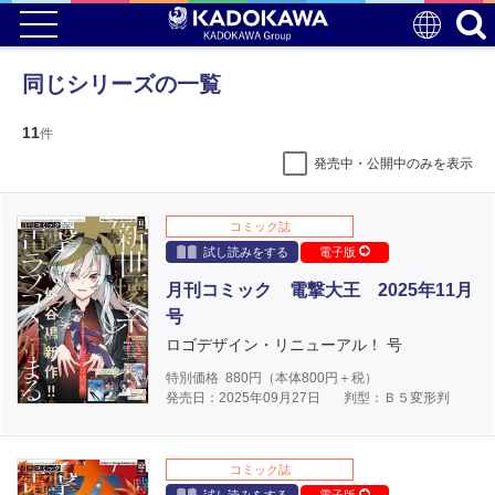
同じシリーズの一覧
11
件
発売中・公開中のみを表示
コミック誌
試し読みをする
電子版
月刊コミック 電撃大王 2025年11月
号
ロゴデザイン・リニューアル！ 号
特別価格
880
円（本体
800
円＋税）
発売日：2025年09月27日
判型：Ｂ５変形判
コミック誌