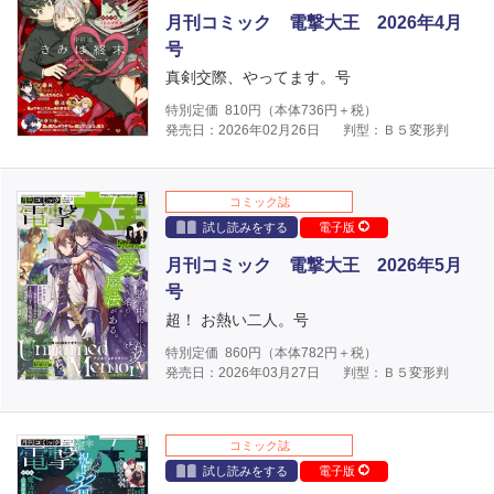
月刊コミック 電撃大王 2026年4月
号
真剣交際、やってます。号
特別定価
810
円（本体
736
円＋税）
発売日：2026年02月26日
判型：Ｂ５変形判
コミック誌
試し読みをする
電子版
月刊コミック 電撃大王 2026年5月
号
超！ お熱い二人。号
特別定価
860
円（本体
782
円＋税）
発売日：2026年03月27日
判型：Ｂ５変形判
コミック誌
試し読みをする
電子版