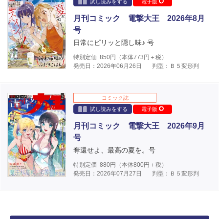
試し読みをする
電子版
月刊コミック 電撃大王 2026年8月
号
日常にピリッと隠し味♪ 号
特別定価
850
円（本体
773
円＋税）
発売日：2026年06月26日
判型：Ｂ５変形判
コミック誌
試し読みをする
電子版
月刊コミック 電撃大王 2026年9月
号
奪還せよ、最高の夏を。号
特別定価
880
円（本体
800
円＋税）
発売日：2026年07月27日
判型：Ｂ５変形判