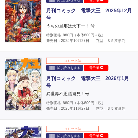
試し読みをする
電子版
月刊コミック 電撃大王 2025年12月
号
うちの旦那は天下一！ 号
特別価格
880
円（本体
800
円＋税）
発売日：2025年10月27日
判型：Ｂ５変形判
コミック誌
試し読みをする
電子版
月刊コミック 電撃大王 2026年1月
号
異世界不思議発見！号
特別価格
880
円（本体
800
円＋税）
発売日：2025年11月27日
判型：Ｂ５変形判
コミック誌
試し読みをする
電子版