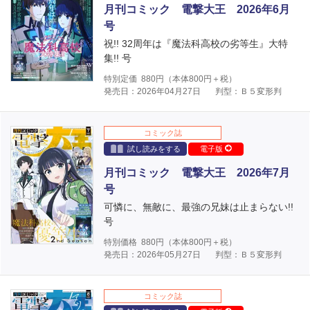
月刊コミック 電撃大王 2026年6月
号
祝!! 32周年は『魔法科高校の劣等生』大特
集!! 号
特別定価
880
円（本体
800
円＋税）
発売日：2026年04月27日
判型：Ｂ５変形判
コミック誌
試し読みをする
電子版
月刊コミック 電撃大王 2026年7月
号
可憐に、無敵に、最強の兄妹は止まらない!!
号
特別価格
880
円（本体
800
円＋税）
発売日：2026年05月27日
判型：Ｂ５変形判
コミック誌