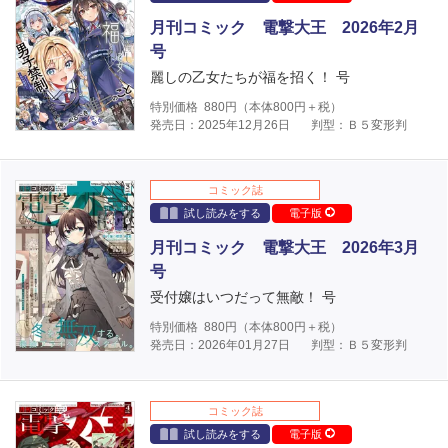
月刊コミック 電撃大王 2026年2月
号
麗しの乙女たちが福を招く！ 号
特別価格
880
円（本体
800
円＋税）
発売日：2025年12月26日
判型：Ｂ５変形判
コミック誌
試し読みをする
電子版
月刊コミック 電撃大王 2026年3月
号
受付嬢はいつだって無敵！ 号
特別価格
880
円（本体
800
円＋税）
発売日：2026年01月27日
判型：Ｂ５変形判
コミック誌
試し読みをする
電子版