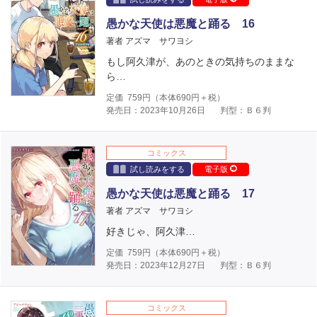
愚かな天使は悪魔と踊る 16
著者 アズマ サワヨシ
もし阿久津が、あのときの気持ちのままな
ら…
定価
759
円（本体
690
円＋税）
発売日：2023年10月26日
判型：Ｂ６判
コミックス
試し読みをする
電子版
愚かな天使は悪魔と踊る 17
著者 アズマ サワヨシ
好きじゃ、阿久津…
定価
759
円（本体
690
円＋税）
発売日：2023年12月27日
判型：Ｂ６判
コミックス