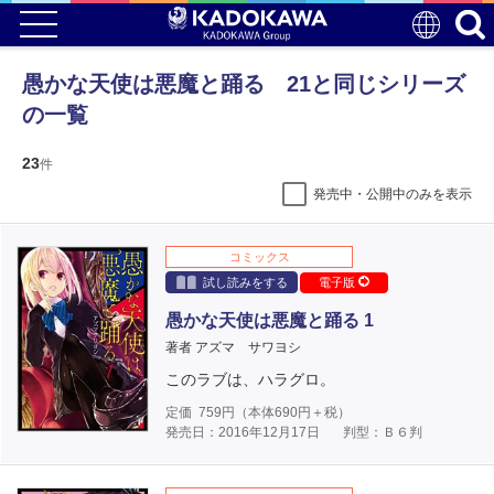
愚かな天使は悪魔と踊る 21と同じシリーズ
の一覧
23
件
発売中・公開中のみを表示
コミックス
試し読みをする
電子版
愚かな天使は悪魔と踊る 1
著者 アズマ サワヨシ
このラブは、ハラグロ。
定価
759
円（本体
690
円＋税）
発売日：2016年12月17日
判型：Ｂ６判