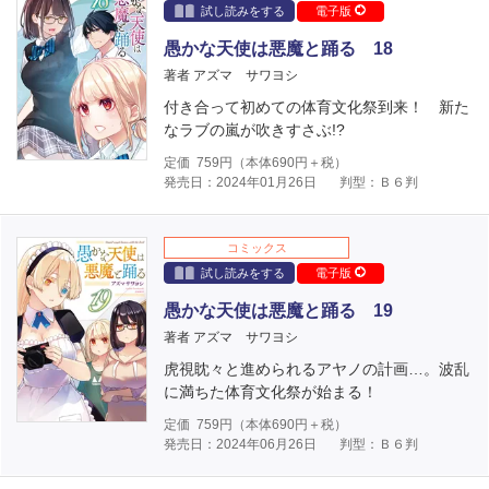
試し読みをする
電子版
愚かな天使は悪魔と踊る 18
著者 アズマ サワヨシ
付き合って初めての体育文化祭到来！ 新た
なラブの嵐が吹きすさぶ!?
定価
759
円（本体
690
円＋税）
発売日：2024年01月26日
判型：Ｂ６判
コミックス
試し読みをする
電子版
愚かな天使は悪魔と踊る 19
著者 アズマ サワヨシ
虎視眈々と進められるアヤノの計画…。波乱
に満ちた体育文化祭が始まる！
定価
759
円（本体
690
円＋税）
発売日：2024年06月26日
判型：Ｂ６判