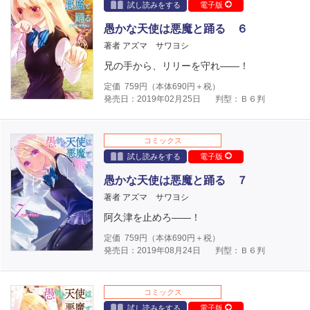
試し読みをする
電子版
愚かな天使は悪魔と踊る ６
著者 アズマ サワヨシ
兄の手から、リリーを守れ――！
定価
759
円（本体
690
円＋税）
発売日：2019年02月25日
判型：Ｂ６判
コミックス
試し読みをする
電子版
愚かな天使は悪魔と踊る ７
著者 アズマ サワヨシ
阿久津を止めろ――！
定価
759
円（本体
690
円＋税）
発売日：2019年08月24日
判型：Ｂ６判
コミックス
試し読みをする
電子版