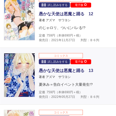
試し読みをする
電子版
愚かな天使は悪魔と踊る 12
著者 アズマ サワヨシ
のじゃロリ、ついにバレる!?
定価
759
円（本体
690
円＋税）
発売日：2021年11月27日
判型：Ｂ６判
コミックス
試し読みをする
電子版
愚かな天使は悪魔と踊る 13
著者 アズマ サワヨシ
夏休み＝告白イベント大量発生!?
定価
759
円（本体
690
円＋税）
発売日：2022年05月27日
判型：Ｂ６判
コミックス