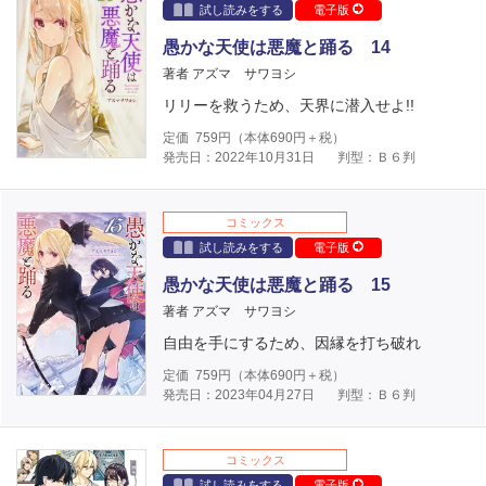
試し読みをする
電子版
愚かな天使は悪魔と踊る 14
著者 アズマ サワヨシ
リリーを救うため、天界に潜入せよ!!
定価
759
円（本体
690
円＋税）
発売日：2022年10月31日
判型：Ｂ６判
コミックス
試し読みをする
電子版
愚かな天使は悪魔と踊る 15
著者 アズマ サワヨシ
自由を手にするため、因縁を打ち破れ
定価
759
円（本体
690
円＋税）
発売日：2023年04月27日
判型：Ｂ６判
コミックス
試し読みをする
電子版