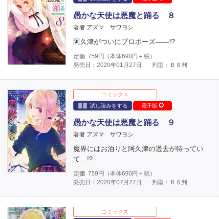
愚かな天使は悪魔と踊る ８
著者 アズマ サワヨシ
阿久津がついにプロポーズ――!?
定価
759
円（本体
690
円＋税）
発売日：2020年01月27日
判型：Ｂ６判
コミックス
試し読みをする
電子版
愚かな天使は悪魔と踊る ９
著者 アズマ サワヨシ
魔界にはお泊りと阿久津の過去が待ってい
て…!?
定価
759
円（本体
690
円＋税）
発売日：2020年07月27日
判型：Ｂ６判
コミックス