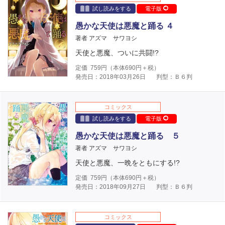
試し読みをする
電子版
愚かな天使は悪魔と踊る ４
著者 アズマ サワヨシ
天使と悪魔、ついに共闘!?
定価
759
円（本体
690
円＋税）
発売日：2018年03月26日
判型：Ｂ６判
コミックス
試し読みをする
電子版
愚かな天使は悪魔と踊る ５
著者 アズマ サワヨシ
天使と悪魔、一晩をともにする!?
定価
759
円（本体
690
円＋税）
発売日：2018年09月27日
判型：Ｂ６判
コミックス