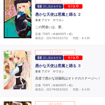
コミックス
試し読みをする
電子版
愚かな天使は悪魔と踊る ２
著者 アズマ サワヨシ
この間違いは、愛。
定価
759
円（本体
690
円＋税）
発売日：2017年03月27日
判型：Ｂ６判
コミックス
試し読みをする
電子版
愚かな天使は悪魔と踊る ３
著者 アズマ サワヨシ
高度で愚かな頭脳戦はオトナのステージへ！
定価
759
円（本体
690
円＋税）
発売日：2017年08月26日
判型：Ｂ６判
コミックス