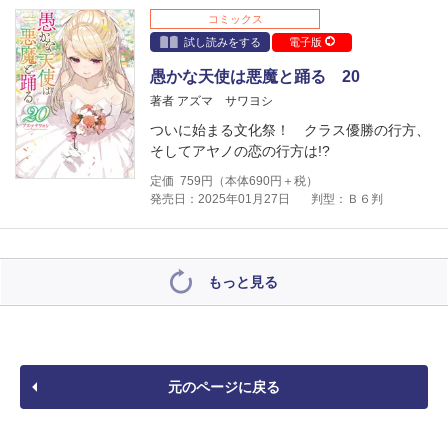
コミックス
試し読みをする
電子版
愚かな天使は悪魔と踊る 20
著者 アズマ サワヨシ
ついに始まる文化祭！ クラス優勝の行方、
そしてアヤノの恋の行方は!?
定価
759
円（本体
690
円＋税）
発売日：2025年01月27日
判型：Ｂ６判
もっと見る
元のページに戻る