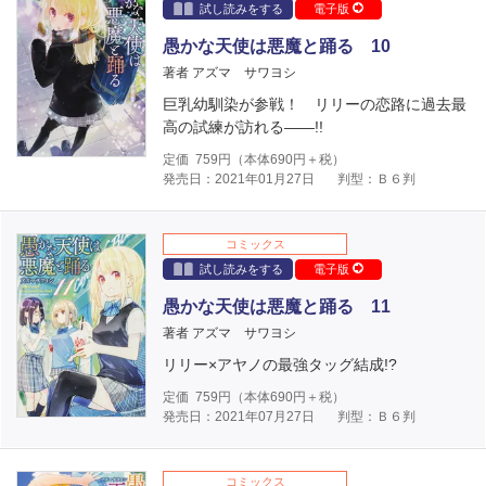
試し読みをする
電子版
愚かな天使は悪魔と踊る 10
著者 アズマ サワヨシ
巨乳幼馴染が参戦！ リリーの恋路に過去最
高の試練が訪れる――!!
定価
759
円（本体
690
円＋税）
発売日：2021年01月27日
判型：Ｂ６判
コミックス
試し読みをする
電子版
愚かな天使は悪魔と踊る 11
著者 アズマ サワヨシ
リリー×アヤノの最強タッグ結成!?
定価
759
円（本体
690
円＋税）
発売日：2021年07月27日
判型：Ｂ６判
コミックス