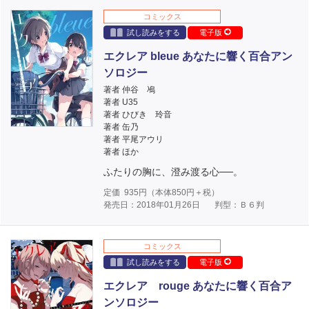
コミックス
試し読みをする
電子版
エクレア bleue あなたに響く百合アン
ソロジー
著者 仲谷 鳰
著者 U35
著者 ひびき 玲音
著者 缶乃
著者 平尾アウリ
著者 ほか
ふたりの胸に、澄み渡る心──。
定価
935
円（本体
850
円＋税）
発売日：2018年01月26日
判型：Ｂ６判
コミックス
試し読みをする
電子版
エクレア rouge あなたに響く百合ア
ンソロジー