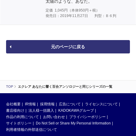
太陽のような、あなた。
定価
1,045
円（本体
950
円＋税）
発売日：2019年11月27日
判型：Ｂ６判
元のページに戻る
TOP
エクレア あなたに響く百合アンソロジーと同じシリーズの一覧
会社概要
IR情報
採用情報
広告について
ライセンスについて
書店様向け
法人様一括購入
KADOKAWAグループ
作品の利用について
お問い合わせ
プライバシーポリシー
サイトポリシー
Do Not Sell or Share My Personal Information
利用者情報の外部送信について