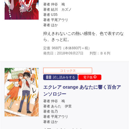
著者 仲谷 鳰
著者 結川 カズノ
著者 U35
著者 平尾アウリ
著者 ほか
抑えきれないこの熱い感情を、色で表すのな
ら、きっと紅。
定価
968
円（本体
880
円＋税）
発売日：2018年09月27日
判型：Ｂ６判
コミックス
試し読みをする
電子版
エクレア orange あなたに響く百合ア
ンソロジー
著者 仲谷 鳰
著者 あらた 伊里
著者 缶乃
著者 平尾アウリ
著者 ほか