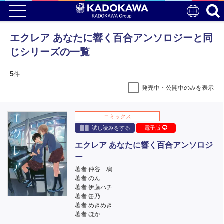
エクレア あなたに響く百合アンソロジーと同
じシリーズの一覧
5
件
発売中・公開中のみを表示
コミックス
試し読みをする
電子版
エクレア あなたに響く百合アンソロジ
ー
著者 仲谷 鳰
著者 のん
著者 伊藤ハチ
著者 缶乃
著者 めきめき
著者 ほか