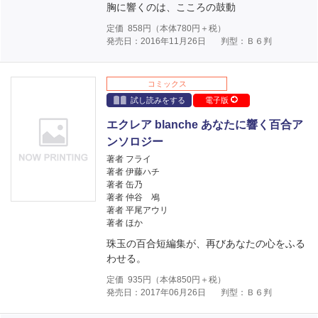
胸に響くのは、こころの鼓動
定価
858
円（本体
780
円＋税）
発売日：2016年11月26日
判型：Ｂ６判
コミックス
試し読みをする
電子版
エクレア blanche あなたに響く百合ア
ンソロジー
著者 フライ
著者 伊藤ハチ
著者 缶乃
著者 仲谷 鳰
著者 平尾アウリ
著者 ほか
珠玉の百合短編集が、再びあなたの心をふる
わせる。
定価
935
円（本体
850
円＋税）
発売日：2017年06月26日
判型：Ｂ６判