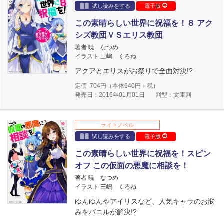
試し読みをする
電子版
この素晴らしい世界に祝福を！８ アク
シズ教団ＶＳエリス教団
著者 暁 なつめ
イラスト 三嶋 くろね
アクアとエリスがお祭りで全面対決!?
定価
704
円（本体
640
円＋税）
発売日：2016年01月01日
判型：文庫判
ライトノベル
試し読みをする
電子版
この素晴らしい世界に祝福を！スピン
オフ この仮面の悪魔に相談を！
著者 暁 なつめ
イラスト 三嶋 くろね
ゆんゆんやアイリスなど、人気キャラのお悩
みをバニルが解決!?