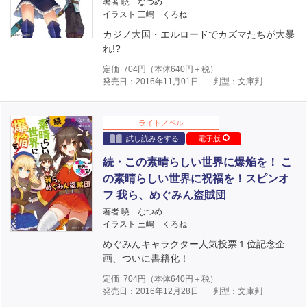
著者 暁 なつめ
イラスト 三嶋 くろね
カジノ大国・エルロードでカズマたちが大暴
れ!?
定価
704
円（本体
640
円＋税）
発売日：2016年11月01日
判型：文庫判
ライトノベル
試し読みをする
電子版
続・この素晴らしい世界に爆焔を！ こ
の素晴らしい世界に祝福を！スピンオ
フ 我ら、めぐみん盗賊団
著者 暁 なつめ
イラスト 三嶋 くろね
めぐみんキャラクター人気投票１位記念企
画、ついに書籍化！
定価
704
円（本体
640
円＋税）
発売日：2016年12月28日
判型：文庫判