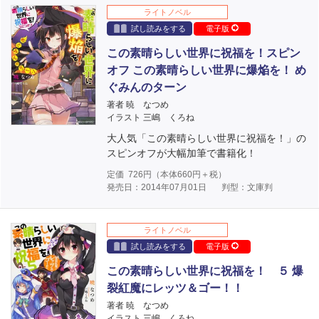
ライトノベル
試し読みをする
電子版
この素晴らしい世界に祝福を！スピン
オフ この素晴らしい世界に爆焔を！ め
ぐみんのターン
著者 暁 なつめ
イラスト 三嶋 くろね
大人気「この素晴らしい世界に祝福を！」の
スピンオフが大幅加筆で書籍化！
定価
726
円（本体
660
円＋税）
発売日：2014年07月01日
判型：文庫判
ライトノベル
試し読みをする
電子版
この素晴らしい世界に祝福を！ ５ 爆
裂紅魔にレッツ＆ゴー！！
著者 暁 なつめ
イラスト 三嶋 くろね