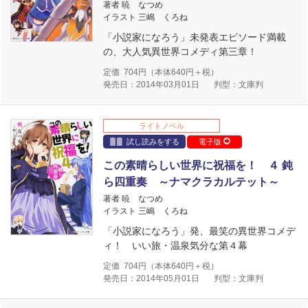
著者 暁 なつめ
イラスト 三嶋 くろね
「小説家になろう」未発表エピソード満載
の、大人気異世界コメディ第三章！
定価
704
円（本体
640
円＋税）
発売日：2014年03月01日
判型：文庫判
ライトノベル
試し読みをする
電子版
この素晴らしい世界に祝福を！ ４ 鈍
ら四重奏 ～ナマクラカルテット～
著者 暁 なつめ
イラスト 三嶋 くろね
「小説家になろう」発、最笑の異世界コメデ
ィ！ いい旅・温泉気分な第４幕
定価
704
円（本体
640
円＋税）
発売日：2014年05月01日
判型：文庫判