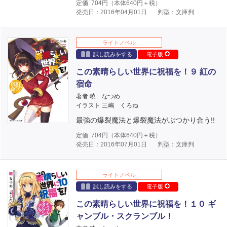
定価
704
円（本体
640
円＋税）
発売日：2016年04月01日
判型：文庫判
ライトノベル
試し読みをする
電子版
この素晴らしい世界に祝福を！９ 紅の
宿命
著者 暁 なつめ
イラスト 三嶋 くろね
最強の爆裂魔法と爆裂魔法がぶつかり合う!!
定価
704
円（本体
640
円＋税）
発売日：2016年07月01日
判型：文庫判
ライトノベル
試し読みをする
電子版
この素晴らしい世界に祝福を！１０ ギ
ャンブル・スクランブル！