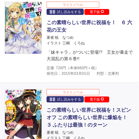
ライトノベル
試し読みをする
電子版
この素晴らしい世界に祝福を！ ６ 六
花の王女
著者 暁 なつめ
イラスト 三嶋 くろね
「妹キャラ」がついに登場!? 王女が暴走で
大混乱の第６巻!!
定価
726
円（本体
660
円＋税）
発売日：2015年03月01日
判型：文庫判
ライトノベル
試し読みをする
電子版
この素晴らしい世界に祝福を！スピン
オフ この素晴らしい世界に爆焔を！
３ ふたりは最強！のターン
著者 暁 なつめ
イラスト 三嶋 くろね