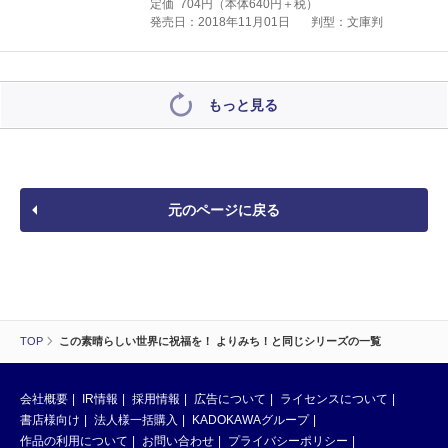
定価
704
円（本体
640
円＋税）
発売日：2018年11月01日
判型：文庫判
もっと見る
元のページに戻る
TOP
この素晴らしい世界に祝福を！ よりみち！と同じシリーズの一覧
会社概要
IR情報
採用情報
広告について
ライセンスについて
書店様向け
法人様一括購入
KADOKAWAグループ
作品の利用について
お問い合わせ
プライバシーポリシー