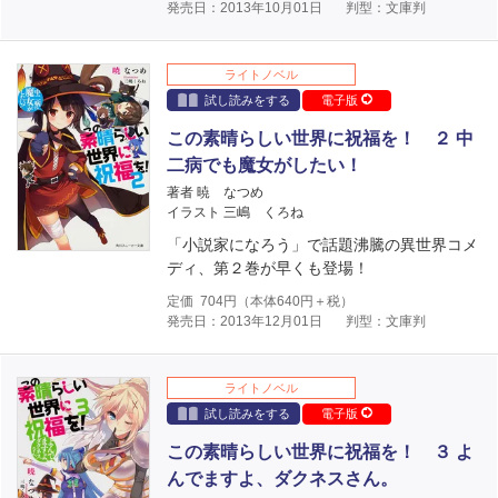
発売日：2013年10月01日
判型：文庫判
ライトノベル
試し読みをする
電子版
この素晴らしい世界に祝福を！ ２ 中
二病でも魔女がしたい！
著者 暁 なつめ
イラスト 三嶋 くろね
「小説家になろう」で話題沸騰の異世界コメ
ディ、第２巻が早くも登場！
定価
704
円（本体
640
円＋税）
発売日：2013年12月01日
判型：文庫判
ライトノベル
試し読みをする
電子版
この素晴らしい世界に祝福を！ ３ よ
んでますよ、ダクネスさん。