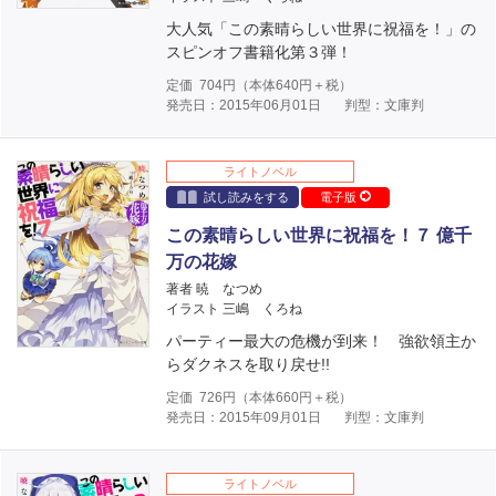
大人気「この素晴らしい世界に祝福を！」の
スピンオフ書籍化第３弾！
定価
704
円（本体
640
円＋税）
発売日：2015年06月01日
判型：文庫判
ライトノベル
試し読みをする
電子版
この素晴らしい世界に祝福を！７ 億千
万の花嫁
著者 暁 なつめ
イラスト 三嶋 くろね
パーティー最大の危機が到来！ 強欲領主か
らダクネスを取り戻せ!!
定価
726
円（本体
660
円＋税）
発売日：2015年09月01日
判型：文庫判
ライトノベル