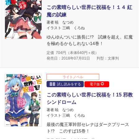
この素晴らしい世界に祝福を！１４ 紅
魔の試練
著者 暁 なつめ
イラスト 三嶋 くろね
ゆんゆんついに族長に!? 試練を超え、紅魔
を極めるかもしれない14巻！
定価
704
円（本体
640
円＋税）
発売日：2018年07月01日
判型：文庫判
ライトノベル
試し読みをする
電子版
この素晴らしい世界に祝福を！15 邪教
シンドローム
著者 暁 なつめ
イラスト 三嶋 くろね
最後の魔王軍幹部セレナはダークプリース
ト!? このすば15巻！