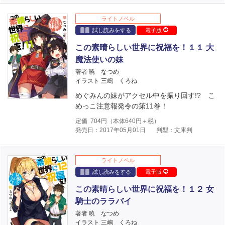
ライトノベル
試し読みをする
電子版
この素晴らしい世界に祝福を！１１ 大
魔法使いの妹
著者 暁 なつめ
イラスト 三嶋 くろね
めぐみんの妹がアクセル中を振り回す!? こ
めっこ注意報発令の第11巻！
定価
704
円（本体
640
円＋税）
発売日：2017年05月01日
判型：文庫判
ライトノベル
試し読みをする
電子版
この素晴らしい世界に祝福を！１２ 女
騎士のララバイ
著者 暁 なつめ
イラスト 三嶋 くろね