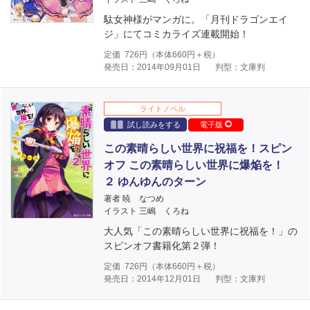
駄女神様がマンガに。「月刊ドラゴンエイ
ジ」にてコミカライズ連載開始！
定価
726
円（本体
660
円＋税）
発売日：2014年09月01日
判型：文庫判
ライトノベル
試し読みをする
電子版
この素晴らしい世界に祝福を！スピン
オフ この素晴らしい世界に爆焔を！
２ ゆんゆんのターン
著者 暁 なつめ
イラスト 三嶋 くろね
大人気「この素晴らしい世界に祝福を！」の
スピンオフ書籍化第２弾！
定価
726
円（本体
660
円＋税）
発売日：2014年12月01日
判型：文庫判