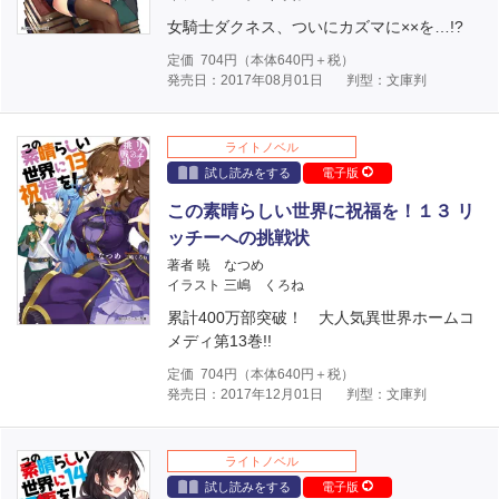
女騎士ダクネス、ついにカズマに××を…!?
定価
704
円（本体
640
円＋税）
発売日：2017年08月01日
判型：文庫判
ライトノベル
試し読みをする
電子版
この素晴らしい世界に祝福を！１３ リ
ッチーへの挑戦状
著者 暁 なつめ
イラスト 三嶋 くろね
累計400万部突破！ 大人気異世界ホームコ
メディ第13巻!!
定価
704
円（本体
640
円＋税）
発売日：2017年12月01日
判型：文庫判
ライトノベル
試し読みをする
電子版