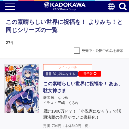
この素晴らしい世界に祝福を！ よりみち！と
同じシリーズの一覧
27
件
発売中・公開中のみを表示
ライトノベル
試し読みをする
電子版
この素晴らしい世界に祝福を！ あぁ、
駄女神さま
著者 暁 なつめ
イラスト 三嶋 くろね
累計1900万ＰＶ！「小説家になろう」で話
題沸騰の作品がついに書籍化！
定価
704
円（本体
640
円＋税）