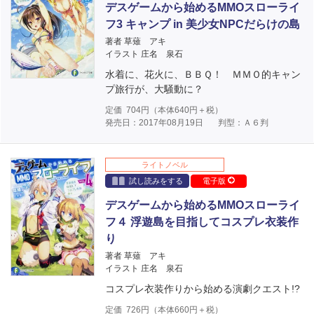
デスゲームから始めるMMOスローライ
フ3 キャンプ in 美少女NPCだらけの島
著者 草薙 アキ
イラスト 庄名 泉石
水着に、花火に、ＢＢＱ！ ＭＭＯ的キャン
プ旅行が、大騒動に？
定価
704
円（本体
640
円＋税）
発売日：2017年08月19日
判型：Ａ６判
ライトノベル
試し読みをする
電子版
デスゲームから始めるMMOスローライ
フ４ 浮遊島を目指してコスプレ衣装作
り
著者 草薙 アキ
イラスト 庄名 泉石
コスプレ衣装作りから始める演劇クエスト!?
定価
726
円（本体
660
円＋税）