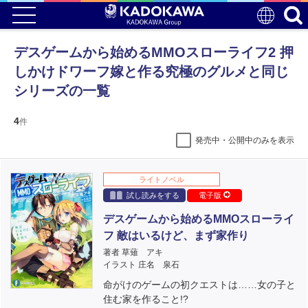
デスゲームから始めるMMOスローライフ2 押
しかけドワーフ嫁と作る究極のグルメと同じ
シリーズの一覧
4
件
発売中・公開中のみを表示
ライトノベル
試し読みをする
電子版
デスゲームから始めるMMOスローライ
フ 敵はいるけど、まず家作り
著者 草薙 アキ
イラスト 庄名 泉石
命がけのゲームの初クエストは……女の子と
住む家を作ること!?