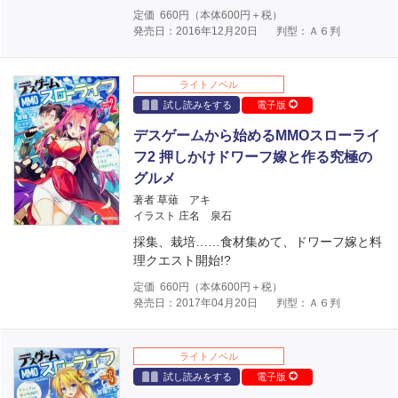
定価
660
円（本体
600
円＋税）
発売日：2016年12月20日
判型：Ａ６判
ライトノベル
試し読みをする
電子版
デスゲームから始めるMMOスローライ
フ2 押しかけドワーフ嫁と作る究極の
グルメ
著者 草薙 アキ
イラスト 庄名 泉石
採集、栽培……食材集めて、ドワーフ嫁と料
理クエスト開始!?
定価
660
円（本体
600
円＋税）
発売日：2017年04月20日
判型：Ａ６判
ライトノベル
試し読みをする
電子版